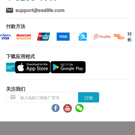
体质指标
- 敬请提前预约。
身高
support@esdlife.com
- 如有任何爭議，「健康網購health. ESDlife」及明德
脉搏率
医疗中心将保留最终决定权。
体重
付款方法
个人健康分析问卷
转
有效期
帐
血脂
本身体检查计划有效期为六个月，客人必须于六个月
内（由确认付款日期起计）接受有关检查，逾期作
总胆固醇
下载应用程式
废。
高密度胆固醇
低密度胆固醇
报告
甘油三酯
全面至尊健康检查计划、标准健康检查计划、婚前健
极低密度胆固醇
关注我们
康评估计划：
低密度/高密度胆固醇比率
进行健康检查后，一般情况下，需大概14个工作天跟
订阅
糖尿
进检查报告，工作天不包括星期六、日及公众假期。
轮候报告讲解时间会因应不同情况（如个别化验项目
空腹血糖
所需时间或客人指明特定时段）而有所延长。
A. 本地客户 ：
肝功能