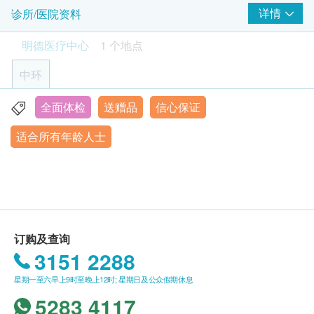
重点项目
检测运动时心脏功能，评估心脏病风险，预防突发心脏问题。
本诊所进行预约 （明德医疗中心：电邮：
详情
诊所/医院资料
专门发现静态心电图未能检测的隐性心脏问题，例如冠心病或
视力检测
mmc.central@matilda.org 电话： 2537 8500）。
心肌缺血。
明德医疗中心
1 个地点
- 客人必须于预约当天出示身份证明文件及打印订购
1% off
确认信以确认身份。
2,780.0
3
基本项目
HK$
HK$2,800
中环
- 订购一经确认，不可更改已订购之检查项目或退
医生咨询
款。
乳房X光造影
全面体检
送赠品
信心保证
中環皇后大道中39號豐盛創建大廈3樓
筛查乳癌及乳房异常，及早发现肿瘤、硬块或钙化物等乳房问
- 所有身体检查并非作医疗诊断或治疗用途。
由医生进行详细身体检查
题。
适合所有年龄人士
身体检查计划：
- 上述身体检查计划的测试项目均已固定，如有个别
临床腹部检查
1% off
明德医疗中心
项目因任何理由未能进行或客人婉拒，恕不退还该项
1,900.0
预防皮肤癌咨询
电话：(852) 2537 8500
HK$
HK$1,910
目之款项，亦不可转作其他测试
电邮 :
mmc.central@matilda.org
临床乳房检查
- 仅于明德医疗中心进行。
星期一至五︰上午8时30分至下午5时30分
心脏检查
星期六︰上午8时30分至下午1时30分
- 优惠不可与其他促销优惠同时使用，亦不适用于保
星期日及公众假期︰休息
险直付安排，也不可兑换现金，恕不退款。
订购及查询
乳酸脱氢酶
- 所有於「健康网购health. ESDlife网上订购的计划不
3151 2288
健康课程：
基本健康评估
适用于急症服务。
明德医疗中心 (客户服务中心)
星期一至六早上9时至晚上12时; 星期日及公众假期休息
电邮 :
health@matilda.org
-若需进一步检测、化验、药物及医生跟进咨询，将额
血压
5283 4117
外收费。