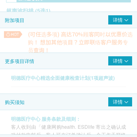
超声波扫描
(5选1)
详情
附加项目
上腹部肝胆超声波扫描
甲状腺超声波
(可任选多项) 高达70%顾客同时以优惠价选
乳房超声波(只限女性)
购！
想加其他项目？立即联络客户服务专
前列腺超声波(只限男性)
员查询！
盆腔超声波(只限女性)
柏氏子宫颈液基薄片检查
详情
更多项目详情
子宫颈细胞检查，筛查子宫颈癌前期病变及其他妇科问题
25岁起定期检查，HPV疫苗后仍需筛查
2
重点项目
明德医疗中心精选全面健康检查计划(1项超声波)
1% off
525.0
医生咨询
HK$
重点项目
HK$530
检查前、后医生会诊 - 共两次
颈动脉超声波
详情
购买须知
检查颈动脉硬化，预防中风风险。检测颈动脉内膜厚度，预测
心脏检查
心血管疾病的风险。
重点项目
4,850.0
明德医疗中心 服务条款及细则：
HK$
HK$4,860
静卧心电图
客人收到由「健康网购health. ESDlife 寄出之确认成
运动心电图
功付款电邮后，客人可在订单确认后一个工作天联络
眼科视光检查