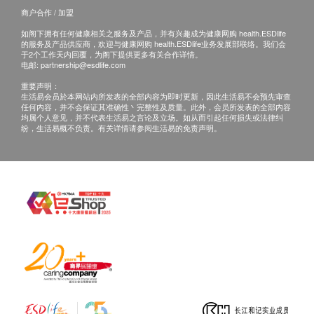
（1） 完成所有测试之日起三个月内复诊。
商户合作 / 加盟
谷丙转氨酶
（2） 视像复诊： 亲身或授权亲友自取报告。 报告亦
谷草转氨酶
如阁下拥有任何健康相关之服务及产品，并有兴趣成为健康网购 health.ESDlife
可以电邮或平邮方式寄送 。 （客人需自行承担邮寄报
的服务及产品供应商，欢迎与健康网购 health.ESDlife业务发展部联络。我们会
总胆红素
于2个工作天内回覆，为阁下提供更多有关合作详情。
告之风险。 )
电邮:
partnership@esdlife.com
直接胆红素
B. 国内客戶或海外客人：
重要声明：
（1） 完成所有测试之日起三个月内复诊。
肾功能
生活易会员於本网站内所发表的全部内容为即时更新，因此生活易不会预先审查
任何内容，并不会保证其准确性丶完整性及质量。此外，会员所发表的全部内容
（2） 视像复诊： 亲身或授权亲友自取报告。 报告亦
均属个人意见，并不代表生活易之言论及立场。如从而引起任何损失或法律纠
尿素
纷，生活易概不负责。有关详情请参阅生活易的免责声明。
可以电邮或邮寄方式寄送 。 （需要另行收取邮费及客
肌酸酐
人自行承担邮寄报告之风险。 )
血液检查
妇女疾病及乳房检查计划：
嗜碱性粒细胞
进行健康检查后，一般情况下，需大概14个工作天跟
嗜酸性粒细胞
进检查报告，工作天不包括星期六、日及公众假期。
红细胞平均血红素
轮候报告讲解时间会因应不同情况（如个别化验项目
红血球平均血红素浓度
所需时间或客人指明特定时段）而有所延长。
红细胞平均体积
A. 本地客户 ：
红血球计数
亲身或授权亲友自取报告。 报告亦可以电邮或平邮方
白血球