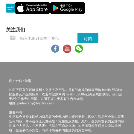
日期起计）接种第一针，逾期作废。）
疫苗注射服务必须经医生评估是否适合进行疫苗注
射， 并由注册医护人员负责注射程序。如医生认
为不适合注射疫苗，将需收取医生诊症费用
关注我们
$300，余下差额将会退回。如有争议，健康网购
订阅
health.ESDlife及明确医疗中心将保留最后决定
权。
疫苗注射均由注册医护人员负责注射程序。
所以疫苗计划不设退款。
商户合作 / 加盟
免责声明：
所有健康检查/服务并非作为医务诊断或治疗用
如阁下拥有任何健康相关之服务及产品，并有兴趣成为健康网购 health.ESDlife
的服务及产品供应商，欢迎与健康网购 health.ESDlife业务发展部联络。我们会
途。当阁下身体健康出现任何疾病征兆时，应立即
于2个工作天内回覆，为阁下提供更多有关合作详情。
电邮:
partnership@esdlife.com
咨询有认可资格的医生，作出诊断及治疗。
重要声明：
本服务/产品由商户提供。生活易【健康网购
生活易会员於本网站内所发表的全部内容为即时更新，因此生活易不会预先审查
health.ESDlife】并没有经营或提供本服务/产品。
任何内容，并不会保证其准确性丶完整性及质量。此外，会员所发表的全部内容
均属个人意见，并不代表生活易之言论及立场。如从而引起任何损失或法律纠
有关此服务/产品的错漏或延误，或因使用此服务/
纷，生活易概不负责。有关详情请参阅生活易的免责声明。