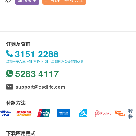
香港铜锣湾轩尼诗道555号东角中心19楼2A室
已知对疫苗有禁忌症的人士外，所有市民每年都应接
内(由确认付款日期起计)接受检查，逾期作废。
种季节性流感疫苗，以保障个人健康。
显示地图
体格检查后，一般情况下报告需时大概7-10个工作
天，工作天不包括星期六、日及公众假期。
星期一至五：9:00a.m. - 1:00p.m.; 2:00p.m.- 6:00p.m.
*以上资讯来自卫生防护中心
付款一经确认，不可更改或取消，不可转让及退
星期六：9:00a.m. - 1:00p.m.
星期日及公众假期：休息
款。
订购及查询
*此项交易必须经医生评估是否适合进行疫苗注射。若
3151 2288
经医生评估后，客户并不适合进行疫苗注射，将全数
订购疫苗注射计划之服务条款及细则：
退回。如有争议，健康网购health.ESDlife 及明确医
客户成功付款后，明确医疗将于2个工作天内，致
星期一至六早上9时至晚上12时; 星期日及公众假期休息
疗中心保留最后决定权。
电客户预约时或客户亦可透过电话预约(Tel: 2155
5283 4117
1951 / 2155 2228)。
客户须于预约当天出示身份证及列印订购确认信确
support@esdlife.com
认身份。
疫苗注射服务计划有效期为6个月，客户必须于6个
付款方法
月内(由确认付款日期起计) 接受有关服务，客户需
转
帐
提前1个月预约相关服务，逾期作废。 (请注意：加
卫苗9合1 子宫颈癌HPV疫苗及流感疫苗2021/22之
有效期为1个月，客户必须于1个月内（由确认付款
下载应用程式