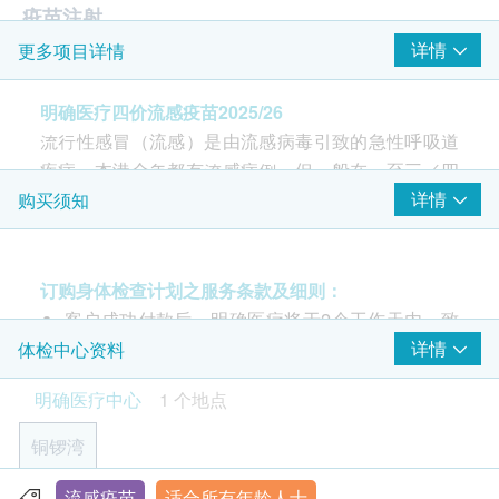
疫苗注射
详情
更多项目详情
注射疫苗前医​​生评估
2025/2026 四价流感疫苗（注射式）
明确医疗四价流感疫苗2025/26
由注册医生负责注射程序
流行性感冒（流感）是由流感病毒引致的急性呼吸道
疾病。本港全年都有流感病例，但一般在一至三／四
月及七至八月较为常见。病毒主要透过呼吸道飞沫传
详情
购买须知
播，患者会出现发烧、喉咙痛、咳嗽、流鼻水、头
痛、肌肉疼痛、全身疲倦等症狀。患者一般会在2 至7
天内自行痊愈。然而，免疫力较低的人和长者一旦染
订购身体检查计划之服务条款及细则：
上流感，可以引致较重病情，并可能会出现支气管
客户成功付款后，明确医疗将于2个工作天内，致
炎、肺炎、脑病变等并发症，严重时更可导致死亡。
电客户预约时或客户亦可透过电话预约(Tel: 2155
详情
体检中心资料
1951 / 2155 2228)。
明确医疗中心
1 个地点
接种流感疫苗是其中一种预防季节性流感及其并发症
客户须于预约当天出示身份证及列印订购确认信确
的有效方法，亦可减低因流感而入院留医和死亡的个
认身份。
铜锣湾
案。
验身过程由医生及医护人员主理。
基于流感疫苗有效预防流感及其并发症，因此，除了
本体格检查计划有效期为6个月，客户必须于6个月
流感疫苗
适合所有年龄人士