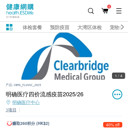
1
体检套餐
预防疫苗
大湾区体检
宠物健
1 / 4
产品:
CBMG_FLUVAC_2025
明确医疗四价流感疫苗2025/26
明确医疗中心
3项目
赚取260积分 (HK$2)
40% off