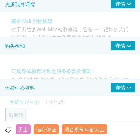
详情
更多项目详情
癌胚抗原 (肠癌)
前列腺癌抗原
基本Well 男性检查
病毒抗体EBV (鼻咽癌)
对于男性的Well Men检测来说，它是一个很好的入门
心脏检查
重点项目
级检测，有助于建立许多重要健康指标的基础。
详情
购买须知
静卧心电图
为什么需要这个检测？
肺功能
这个检测将有助于早期发现疾病，并促进健康的生活
重点项目
方式，特别是关于吸烟、饮酒和体重的问题。此外，
订购身体检查计划之服务条款及细则：
胸肺X光
它还考虑了早期检测肾脏、痛风、肝脏、癌症标记和
客户成功付款后，明确医疗将于2个工作天内，致
其他传染性疾病的情况。这些检测是根据不同年龄组
电客户预约时或客户亦可透过电话预约(Tel: 2155
详情
体检中心资料
2
基本项目
别出现的不同健康需求进行定制的，通常建议男性每
1951 / 2155 2228)。
明确医疗中心
1 个地点
年进行一次检测，以发现可能出现的任何健康问题，
客户须于预约当天出示身份证及列印订购确认信确
医生咨询
并及早治疗，保持良好的健康状态。
认身份。
铜锣湾
由医生详细讲解个人健康状况及提供意见
验身过程由医生及医护人员主理。
本体格检查计划有效期为6个月，客户必须于6个月
男士
信心保证
适合所有年龄人士
香港铜锣湾轩尼诗道555号东角中心19楼2A室
个人健康问卷
内(由确认付款日期起计)接受检查，逾期作废。