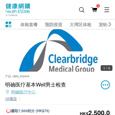
1
体检套餐
预防疫苗
大湾区体检
宠物健
1 / 4
产品:
CBMG_ESD049
明确医疗基本Well男士检查
明确医疗中心
58项目
赚取7,500积分 (HK$75)
2,500.0
HK$