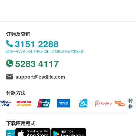
显示地图
体格检查后，一般情况下报告需时大概7-10个工作
病历档案
天，工作天不包括星期六、日及公众假期。
社交
星期一至五：9:00a.m. - 1:00p.m.; 2:00p.m.- 6:00p.m.
付款一经确认，不可更改或取消，不可转让及退
家庭
星期六：9:00a.m. - 1:00p.m.
星期日及公众假期：休息
款。
生活方式
订购及查询
基本健康评估
3151 2288
订购疫苗注射计划之服务条款及细则：
客户成功付款后，明确医疗将于2个工作天内，致
星期一至六早上9时至晚上12时; 星期日及公众假期休息
体重
电客户预约时或客户亦可透过电话预约(Tel: 2155
5283 4117
身高
1951 / 2155 2228)。
体质指标
客户须于预约当天出示身份证及列印订购确认信确
血压
support@esdlife.com
认身份。
脈搏
耳鼻喉咙
疫苗注射服务计划有效期为6个月，客户必须于6个
付款方法
肺部及腹部
月内(由确认付款日期起计) 接受有关服务，客户需
转
神经系统及皮肤
帐
提前1个月预约相关服务，逾期作废。 (请注意：加
卫苗9合1 子宫颈癌HPV疫苗及流感疫苗2021/22之
血脂
有效期为1个月，客户必须于1个月内（由确认付款
下载应用程式
日期起计）接种第一针，逾期作废。）
总胆固醇