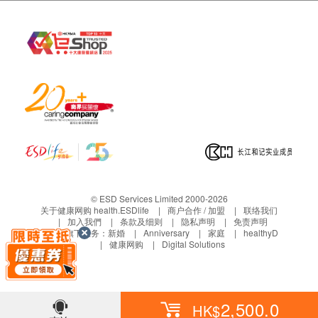
网购health.ESDlife概不负责。一切有关的索偿或
碱性磷酸酶
查询，须向提供服务之体检中心或商户提出。
肾功能
氯化物
肌酸酐
钾
钠
尿素
甲状腺
© ESD Services Limited 2000-2026
甲状腺素
关于健康网购 health.ESDlife
商户合作 / 加盟
联络我们
加入我們
条款及细则
隐私声明
免责声明
血液检查
生活易旗下业务：
新婚
Anniversary
家庭
healthyD
健康网购
Digital Solutions
红血球平均血红素浓度
红血球计数
红血球分布寛度
2,500.0
HK$
白血球