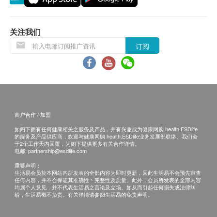
疫苗注射服务必须经医生评估是否适合进行疫苗注
高密度胆固醇
低密度胆固醇
射， 并由注册医护人员负责注射程序。如医生认
极低密度胆固醇
为不适合注射疫苗，将需收取医生诊症费用
关注我们
甘油三酯
$300，余下差额将会退回。如有争议，健康网购
订阅
health.ESDlife及明确医疗中心将保留最后决定
糖尿
权。
疫苗注射均由注册医护人员负责注射程序。
空腹血糖
所以疫苗计划不设退款。
糖化血色素
肝功能
商户合作 / 加盟
免责声明：
所有健康检查/服务并非作为医务诊断或治疗用
如阁下拥有任何健康相关之服务及产品，并有兴趣成为健康网购 health.ESDlife
白蛋白球蛋白比例
的服务及产品供应商，欢迎与健康网购 health.ESDlife业务发展部联络。我们会
途。当阁下身体健康出现任何疾病征兆时，应立即
白蛋白
于2个工作天内回覆，为阁下提供更多有关合作详情。
电邮:
partnership@esdlife.com
咨询有认可资格的医生，作出诊断及治疗。
谷丙转氨酶
重要声明：
本服务/产品由商户提供。生活易【健康网购
谷草转氨酶
生活易会员於本网站内所发表的全部内容为即时更新，因此生活易不会预先审查
health.ESDlife】并没有经营或提供本服务/产品。
球蛋白
任何内容，并不会保证其准确性丶完整性及质量。此外，会员所发表的全部内容
均属个人意见，并不代表生活易之言论及立场。如从而引起任何损失或法律纠
总蛋白质
有关此服务/产品的错漏或延误，或因使用此服务/
纷，生活易概不负责。有关详情请参阅生活易的免责声明。
丙种谷氨基转移酵素
产品而引致的损失、损害、受伤或法律诉讼，健康
总胆红素