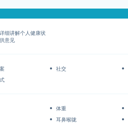
详细讲解个人健康状
供意见
案
社交
式
体重
耳鼻喉咙