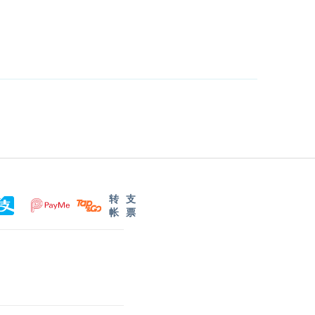
转
支
帐
票