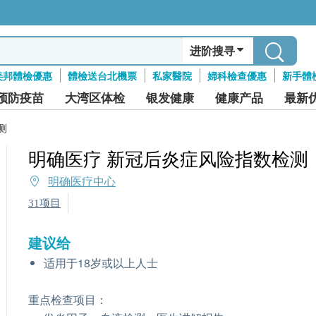
进阶搜寻
美邦體檢優惠
體檢送台北機票
私家醫院
婦科檢查優惠
新手體
预防疫苗
大湾区体检
银发健康
健康产品
最新
测
明确医疗 新冠后炎症风险指数检测
明确医疗中心
31项目
建议给
适用于18岁或以上人士
重点检查项目：