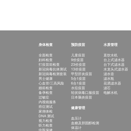
身体检查
预防疫苗
水质管理
全面检查
儿童疫苗
直饮水机
妇科检查
9价疫苗
台上式滤水器
打疫苗前检查
23价疫苗
台下式滤水器
新冠病毒抗体测试
13价疫苗
水龙头式滤水器
新冠病毒检测套装
甲型肝炎疫苗
滤水壶
男士健康
5合1疫苗
滤水瓶
心血管/三高风险
6合1疫苗
花洒滤水器
婚前检查
水痘疫苗
滤芯
备孕检查
轮状病毒口服疫苗
电解水机
过敏症
日本脑炎疫苗
内视镜服务
癌症测试
健康管理
家佣体检
DNA 测试
血压计
视力检查
血糖及胆固醇检测
听力检查
体温计
中医保健