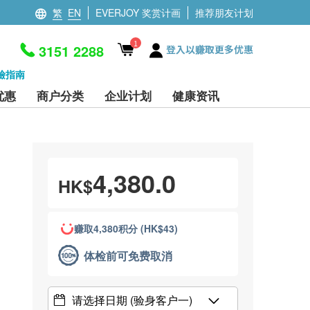
繁
EN
EVERJOY 奖赏计画
推荐朋友计划
1
3151 2288
登入以赚取更多优惠
檢指南
优惠
商户分类
企业计划
健康资讯
4,380.0
HK$
赚取4,380积分 (HK$43)
体检前可免费取消
请选择日期
(验身客户一)