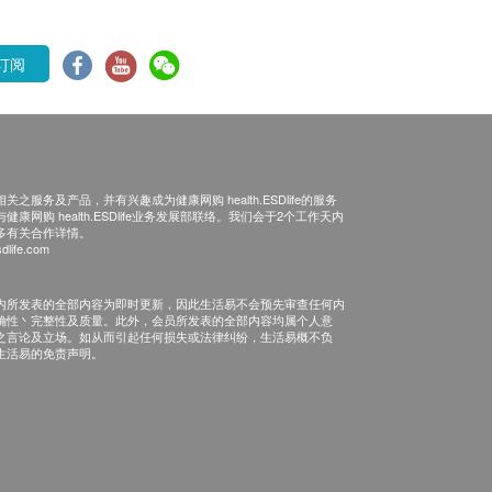
订阅
之服务及产品，并有兴趣成为健康网购 health.ESDlife的服务
康网购 health.ESDlife业务发展部联络。我们会于2个工作天内
多有关合作详情。
dlife.com
内所发表的全部内容为即时更新，因此生活易不会预先审查任何内
确性丶完整性及质量。此外，会员所发表的全部内容均属个人意
之言论及立场。如从而引起任何损失或法律纠纷，生活易概不负
生活易的免责声明。