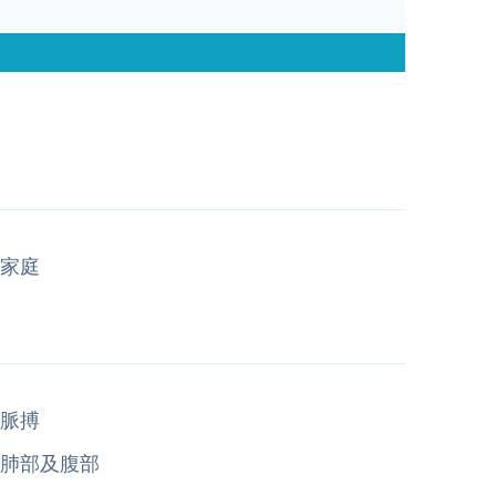
家庭
脈搏
肺部及腹部