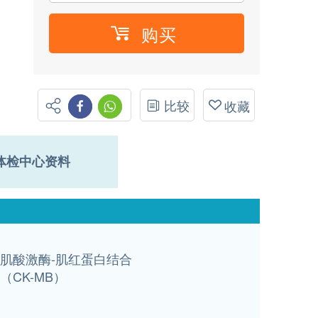
购买
比较
收藏
体检中心资料
肌酸激酶-肌红蛋白结合
（CK-MB）