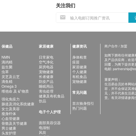
关注我们
保健品
家居健康
健康资讯
商户合作 / 加盟
如阁下拥有任何健康相关
NMN
日常家电
身体检查
及产品供应商，欢迎与健
滴鸡精
空气净化
疫苗
回覆，为阁下提供更
益生菌
厨房电器
家居健康
电邮:
partnership@es
虫草
宠物健康
个人健康
灵芝及云芝
长者健康
有机食品
重要声明：
滴鱼精
防疫产品
宠物健康
生活易会员於本网站
Omega 3
睡眠用品
容，并不会保证其准
维他命 及 矿物质
害虫处理
常见问题
见，并不代表生活易
健康及有机食品
责。有关详情请参阅
强化免疫力
饮品
首次验身指引
肠道及消化系统健康
热门问题
女士及美容
电子个人护理
瘦身纤体
心血管健康
面部美容仪器
骨骼及关节健康
电须刨
男士健康
风筒
头发护理