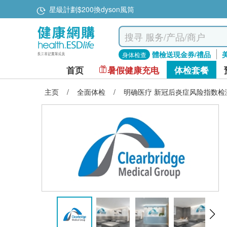
星級計劃$200換dyson風筒
體檢送現金券/禮品
身体检查
首页
暑假健康充电
体检套餐
主页
/
全面体检
/
明确医疗 新冠后炎症风险指数检