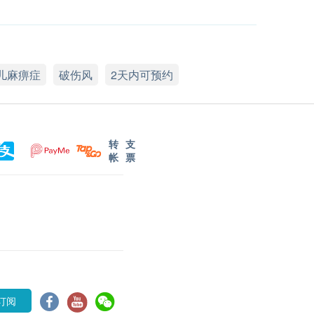
儿麻痹症
破伤风
2天内可预约
转
支
帐
票
订阅