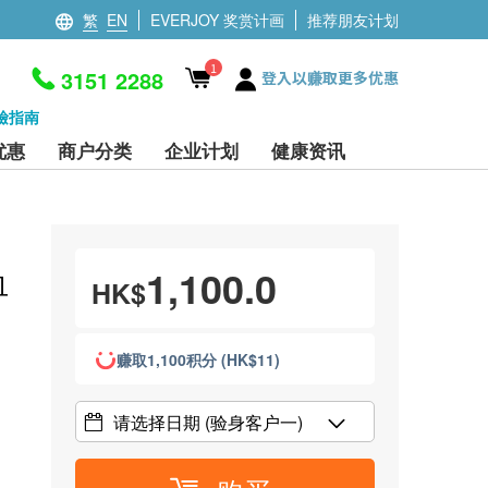
繁
EN
EVERJOY 奖赏计画
推荐朋友计划
1
3151 2288
登入以赚取更多优惠
檢指南
优惠
商户分类
企业计划
健康资讯
、
1,100.0
血
HK$
赚取1,100积分 (HK$11)
请选择日期
(验身客户一)