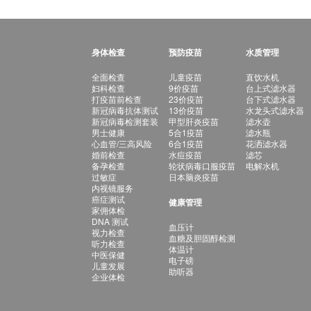
身体检查
预防疫苗
水质管理
全面检查
儿童疫苗
直饮水机
妇科检查
9价疫苗
台上式滤水器
打疫苗前检查
23价疫苗
台下式滤水器
新冠病毒抗体测试
13价疫苗
水龙头式滤水器
新冠病毒检测套装
甲型肝炎疫苗
滤水壶
男士健康
5合1疫苗
滤水瓶
心血管/三高风险
6合1疫苗
花洒滤水器
婚前检查
水痘疫苗
滤芯
备孕检查
轮状病毒口服疫苗
电解水机
过敏症
日本脑炎疫苗
内视镜服务
癌症测试
健康管理
家佣体检
DNA 测试
血压计
视力检查
血糖及胆固醇检测
听力检查
体温计
中医保健
电子磅
儿童发展
助听器
企业体检