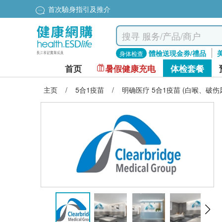
首次驗身指引及推介
體檢送現金券/禮品
身体检查
首页
暑假健康充电
体检套餐
主页
/
5合1疫苗
/
明确医疗 5合1疫苗 (白喉、破