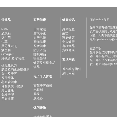
保健品
家居健康
健康资讯
商户合作 / 加盟
如阁下拥有任何健康相关
NMN
日常家电
身体检查
及产品供应商，欢迎与健
滴鸡精
空气净化
疫苗
回覆，为阁下提供更
益生菌
厨房电器
家居健康
电邮:
partnership@es
虫草
宠物健康
个人健康
灵芝及云芝
长者健康
有机食品
重要声明：
滴鱼精
防疫产品
宠物健康
生活易会员於本网站
Omega 3
睡眠用品
容，并不会保证其准
维他命 及 矿物质
害虫处理
常见问题
见，并不代表生活易
健康及有机食品
责。有关详情请参阅
强化免疫力
饮品
首次验身指引
肠道及消化系统健康
热门问题
女士及美容
电子个人护理
瘦身纤体
心血管健康
面部美容仪器
骨骼及关节健康
电须刨
男士健康
风筒
头发护理
脱毛器
孕妇健康
休闲娱乐
运动智能手表