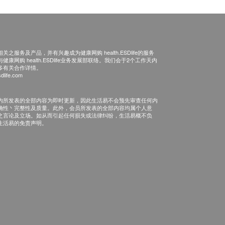
之服务及产品，并有兴趣成为健康网购 health.ESDlife的服务
康网购 health.ESDlife业务发展部联络。我们会于2个工作天内
多有关合作详情。
dlife.com
内所发表的全部内容为即时更新，因此生活易不会预先审查任何内
确性丶完整性及质量。此外，会员所发表的全部内容均属个人意
之言论及立场。如从而引起任何损失或法律纠纷，生活易概不负
生活易的免责声明。