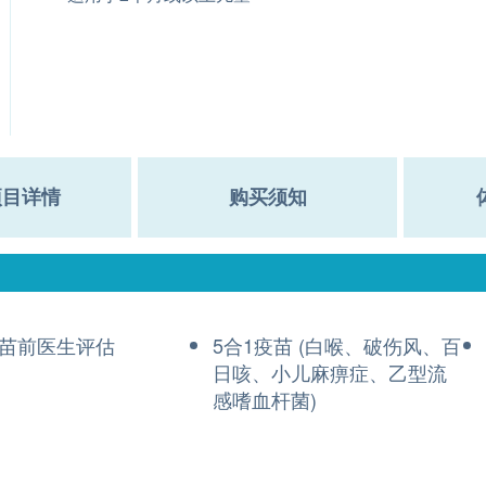
项目详情
购买须知
苗前医​​生评估
5合1疫苗 (白喉、破伤风、百
日咳、小儿麻痹症、乙型流
感嗜血杆菌)