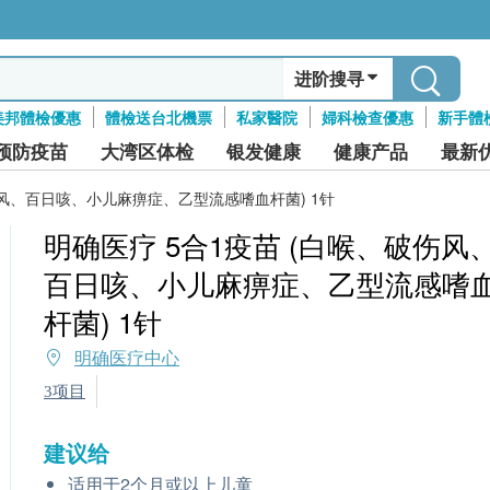
进阶搜寻
美邦體檢優惠
體檢送台北機票
私家醫院
婦科檢查優惠
新手體
预防疫苗
大湾区体检
银发健康
健康产品
最新
伤风、百日咳、小儿麻痹症、乙型流感嗜血杆菌) 1针
明确医疗 5合1疫苗 (白喉、破伤风
百日咳、小儿麻痹症、乙型流感嗜
杆菌) 1针
明确医疗中心
3项目
建议给
适用于2个月或以上儿童