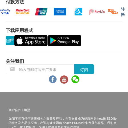
付款方法
低密度脂蛋白胆固醇
和体检 将保留最终决定权。
转
帐
糖尿
免责声明：
空腹血糖
所有健康检查/服务并非作为医务诊断或治疗用
下载应用程式
途。当阁下身体健康出现任何疾病征兆时，应立即
肝功能
咨询有认可资格的医生，作出诊断及治疗。
本服务/产品由商户提供。生活易【健康网购
碱性磷酸酶
health.ESDlife】并没有经营或提供本服务/产品。
谷草转氨酶
关注我们
有关此服务/产品的错漏或延误，或因使用此服务/
谷丙转氨酶
订阅
产品而引致的损失、损害、受伤或法律诉讼，健康
肾功能
网购health.ESDlife概不负责。一切有关的索偿或
查询，须向提供服务之体检中心或商户提出。
尿素
肌酸酐
肾丝球过滤率
商户合作 / 加盟
甲状腺
如阁下拥有任何健康相关之服务及产品，并有兴趣成为健康网购 health.ESDlife
的服务及产品供应商，欢迎与健康网购 health.ESDlife业务发展部联络。我们会
甲状腺刺激素
于2个工作天内回覆，为阁下提供更多有关合作详情。