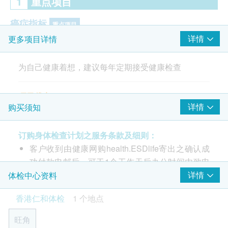
1
重点项目
癌症指标
重点项目
详情
更多项目详情
癌胚抗原 (肠癌)
甲种胎儿蛋白 (肝)
为自己健康着想，建议每年定期接受健康检查
胰脏肿瘤标志物-癌抗原19-9
心脏检查
重点项目
项目优点
详情
购买须知
由医生讲解报告
静态心电图
详细血液检查
肺功能
重点项目
订购身体检查计划之服务条款及细则：
快速、简单及无痛的心脏检查
客户收到由健康网购health.ESDlife寄出之确认成
有助检查肺部问题
胸肺X光
功付款电邮后，可于1个工作天后办公时间内致电
甲状腺功能筛检
2156 5857 或 Whatsapp 5726 4497 预约服务。
详情
体检中心资料
三高检查(血糖、血脂及血压)
2
基本项目
客户于完成检查后14工作天收到电子报告。 ( 星期
类风湿性关节炎检查
香港仁和体检
1 个地点
六、日及公众假期不计算在内 ; 如遇恶劣天气情况
痛风检查
基本健康评估
( 8号或以上颱风信号 / 黑色暴雨 ) 化验所均会暂停
旺角
身高
运作，报告亦相应会延迟完成时间 )