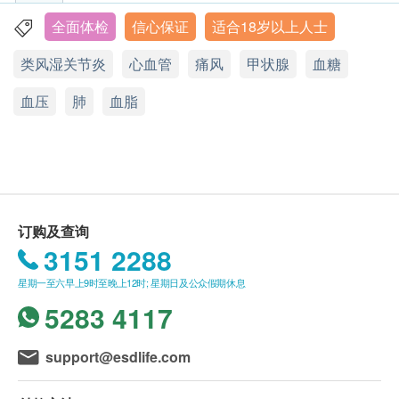
体重
请注意: 由2021年9月1日起订购之身体检查计划或
全面体检
信心保证
适合18岁以上人士
旺角亚皆老街8号朗豪坊办公室大楼11楼
身体质量指数
疫苗计划，有效期为3个月，逾期作废。
类风湿关节炎
心血管
痛风
甲状腺
血糖
理想体重
显示地图
由注册护士负责疫苗接种程序。
血压
所有计划只适用于1人享用及只可享用1次 (不包括
血压
热线电话：(852) 2156 5857
肺
血脂
臀围
2人同行计划)，亦不可兑换成现金及不可转换为其
星期二，五，六：8:30a.m. - 6:00p.m
腰臀围比值
星期一，三，四，日及公众假期：休息
他产品及服务。
胸围
客户于进行服务前，必须出示有效身份证明文件以
吸气胸围
作登记。
腰围量度
客户于进行服务前，应清楚并同意本公司所安排之
订购及查询
服务及内容。
身体组合
3151 2288
如体检计划包含空腹血糖需安排在上午9:00-10:00
体脂肪百分比
开始进行。
星期一至六早上9时至晚上12时; 星期日及公众假期休息
订购一经确认，不设更改已订购的计划，转让给第
血脂
5283 4117
三者或退款。
甘油三酯
所有身体检查计划并非作为医务诊断或治疗用途。
support@esdlife.com
总胆固醇
所有身体检验计划由 香港仁和体检 提供。
高密度脂蛋白胆固醇
如有任何争议，健康网购health.ESDlife 及 香港仁