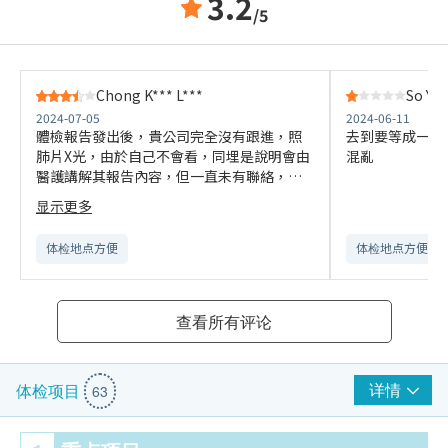
3.2
/5
Chong K*** L***
So Y**
2024-07-05
2024-06-11
體檢報告發出後，貴公司完全沒有跟進，照
去到要等成一個
肺片X光，由於自己不會看，同埋是說明會由
混亂
醫護講解其報告內容，但一直未有聯絡，多
次打電話去查詢亦只為我填寫幫我跟進，最
显示更多
後等了一星期多，亦頻繁致電幾次電話，最
後有其中同事回覆，你報告內容醫生評語就
体检地点方便
体检地点方便
是講解內容，只跟你說一句睇份報告OK既不
用擔心。讓自己感覺做了身體檢查後亦不了
解自己的身體。
查看所有评论
详情
体检项目
63