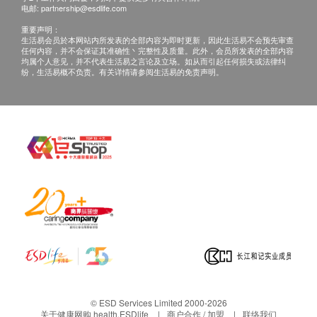
电邮:
partnership@esdlife.com
游离甲状腺素
重要声明：
生活易会员於本网站内所发表的全部内容为即时更新，因此生活易不会预先审查
血液检查
任何内容，并不会保证其准确性丶完整性及质量。此外，会员所发表的全部内容
均属个人意见，并不代表生活易之言论及立场。如从而引起任何损失或法律纠
红细胞平均血红素
纷，生活易概不负责。有关详情请参阅生活易的免责声明。
红血球平均血红素浓度
红细胞平均体积
红细胞分布比较
白血球
红血球
白血球分类
血紅素
血球容积
血小板
泌尿情况
尿酸
© ESD Services Limited 2000-2026
比重
关于健康网购 health.ESDlife
商户合作 / 加盟
联络我们