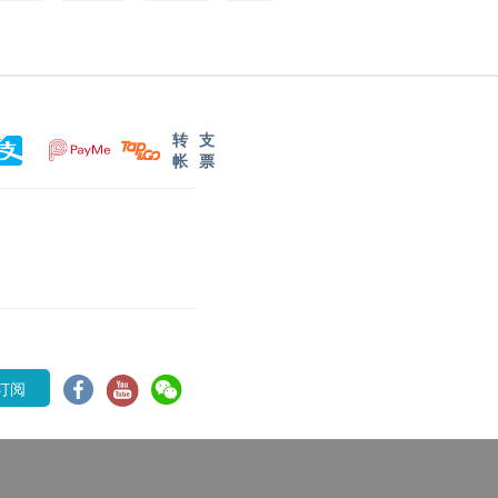
转
支
帐
票
订阅