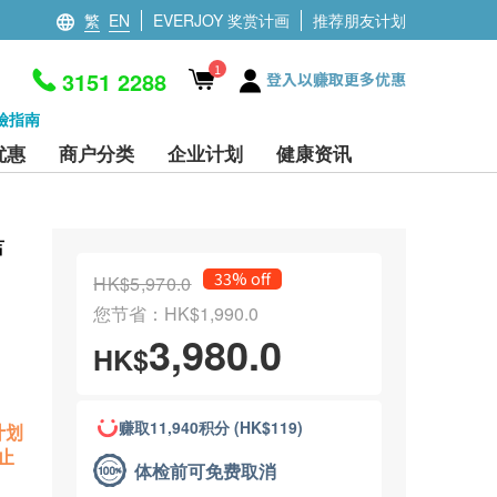
繁
EN
EVERJOY 奖赏计画
推荐朋友计划
1
3151 2288
登入以赚取更多优惠
檢指南
优惠
商户分类
企业计划
健康资讯
声
33% off
HK$5,970.0
您节省：HK$1,990.0
3,980.0
HK$
赚取11,940积分 (HK$119)
计划
止
体检前可免费取消