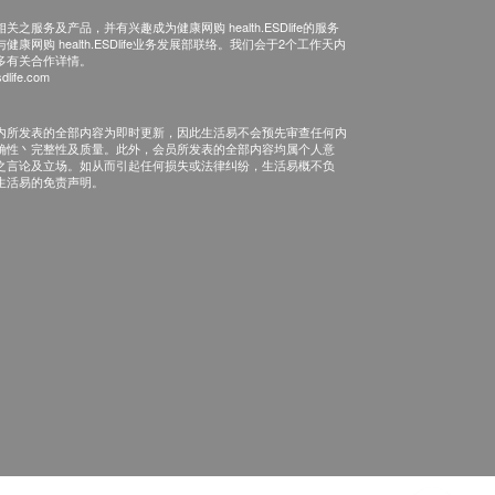
之服务及产品，并有兴趣成为健康网购 health.ESDlife的服务
康网购 health.ESDlife业务发展部联络。我们会于2个工作天内
多有关合作详情。
dlife.com
内所发表的全部内容为即时更新，因此生活易不会预先审查任何内
确性丶完整性及质量。此外，会员所发表的全部内容均属个人意
之言论及立场。如从而引起任何损失或法律纠纷，生活易概不负
生活易的免责声明。