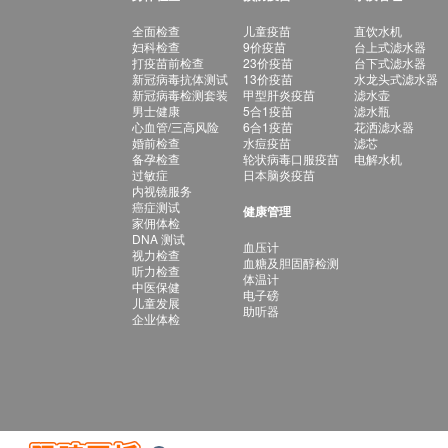
全面检查
儿童疫苗
直饮水机
妇科检查
9价疫苗
台上式滤水器
打疫苗前检查
23价疫苗
台下式滤水器
新冠病毒抗体测试
13价疫苗
水龙头式滤水器
新冠病毒检测套装
甲型肝炎疫苗
滤水壶
男士健康
5合1疫苗
滤水瓶
心血管/三高风险
6合1疫苗
花洒滤水器
婚前检查
水痘疫苗
滤芯
备孕检查
轮状病毒口服疫苗
电解水机
过敏症
日本脑炎疫苗
内视镜服务
癌症测试
健康管理
家佣体检
DNA 测试
血压计
视力检查
血糖及胆固醇检测
听力检查
体温计
中医保健
电子磅
儿童发展
助听器
企业体检