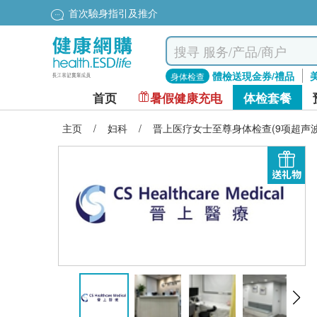
首次驗身指引及推介
體檢送現金券/禮品
身体检查
首页
暑假健康充电
体检套餐
主页
/
妇科
/
晋上医疗女士至尊身体检查(9项超声波
送礼物