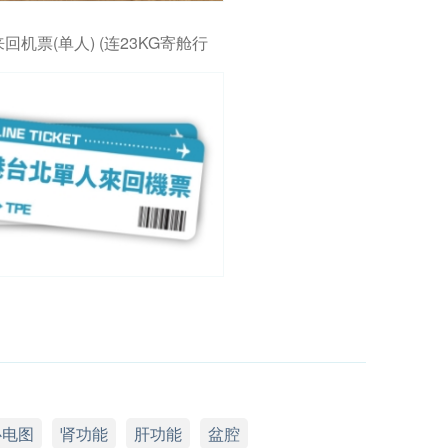
回机票(单人) (连23KG寄舱行
心电图
肾功能
肝功能
盆腔