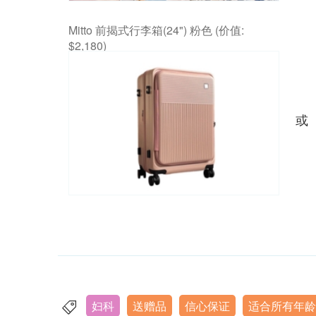
Mitto 前揭式行李箱(24") 粉色 (价值:
$2,180)
或
妇科
送赠品
信心保证
适合所有年龄