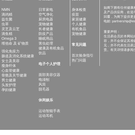
如阁下拥有任何健康相关
NMN
日常家电
身体检查
及产品供应商，欢迎与健
滴鸡精
空气净化
疫苗
回覆，为阁下提供更
益生菌
厨房电器
家居健康
电邮:
partnership@es
虫草
宠物健康
个人健康
灵芝及云芝
长者健康
有机食品
重要声明：
滴鱼精
防疫产品
宠物健康
生活易会员於本网站
Omega 3
睡眠用品
容，并不会保证其准
维他命 及 矿物质
害虫处理
常见问题
见，并不代表生活易
健康及有机食品
责。有关详情请参阅
强化免疫力
饮品
首次验身指引
肠道及消化系统健康
热门问题
女士及美容
电子个人护理
瘦身纤体
心血管健康
面部美容仪器
骨骼及关节健康
电须刨
男士健康
风筒
头发护理
脱毛器
孕妇健康
休闲娱乐
运动智能手表
运动耳机