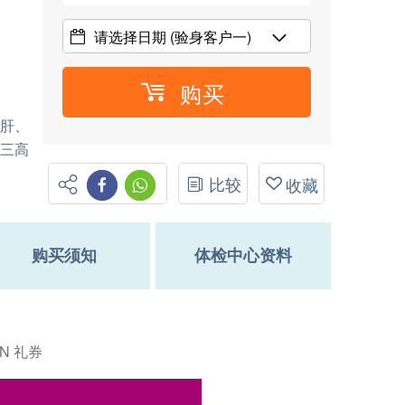
请选择日期
(验身客户一)
购买
(肝、
、三高
比较
收藏
购买须知
体检中心资料
ON 礼券