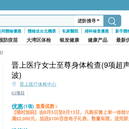
进阶搜寻
美邦體檢優惠
體檢送台北機票
私家醫院
婦科檢查優惠
新手體
预防疫苗
大湾区体检
银发健康
健康产品
最新
)
晋上医疗女士至尊身体检查(9项超
波)
晋上医疗体检中心
63项目
优惠
查看优惠
(1项)
【限时加码】由8月3日至8月13日，凡购买晉上单一体检
满$2,000元，加送$100百佳电子礼券，数量有限，送完即