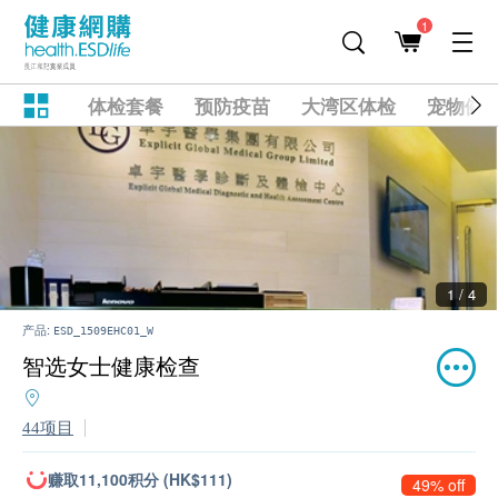
1
体检套餐
预防疫苗
大湾区体检
宠物健
1 / 4
产品:
ESD_1509EHC01_W
智选女士健康检查
44项目
赚取11,100积分 (HK$111)
49% off