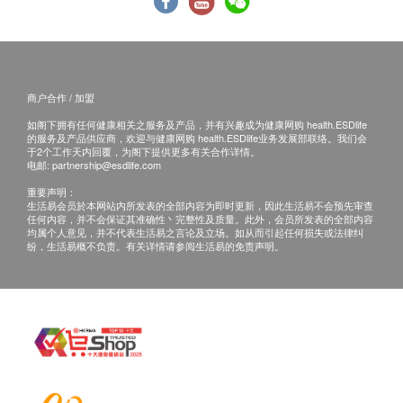
谷丙转氨酶
谷草转氨酶
白蛋白
球蛋白
商户合作 / 加盟
总胆红素
碱性磷酸酶
如阁下拥有任何健康相关之服务及产品，并有兴趣成为健康网购 health.ESDlife
的服务及产品供应商，欢迎与健康网购 health.ESDlife业务发展部联络。我们会
丙种谷氨酸转移酵素
于2个工作天内回覆，为阁下提供更多有关合作详情。
电邮:
乳酸脱氢
partnership@esdlife.com
重要声明：
肾功能
生活易会员於本网站内所发表的全部内容为即时更新，因此生活易不会预先审查
任何内容，并不会保证其准确性丶完整性及质量。此外，会员所发表的全部内容
均属个人意见，并不代表生活易之言论及立场。如从而引起任何损失或法律纠
钠
纷，生活易概不负责。有关详情请参阅生活易的免责声明。
钾
氯化物
肌酸酐
尿素
甲状腺