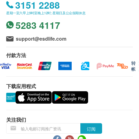
3151 2288
体质指标
身高
星期一至六早上9时至晚上12时; 星期日及公众假期休息
脉搏率
5283 4117
体重
support@esdlife.com
血脂
总胆固醇
付款方法
甘油三酯
转
高密度胆固醇
帐
低密度胆固醇
非常低密度总胆固醇
下载应用程式
糖尿
空腹血糖
关注我们
肝功能
订阅
总蛋白质