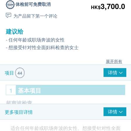
体检前可免费取消
3,700.0
HK$
为产品留下第一个评论
建议给
- 任何年龄或职场奔波的女性
- 想接受针对性全面妇科检查的女士
展开所有
详情
项目
44
1
基本项目
超声波检查
详情
更多项目详情
超声波上腹部
癌症指标
适合任何年龄或职场奔波的女性、想接受针对性全面