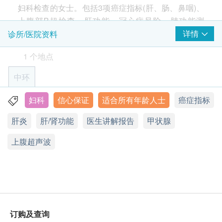
妇科检查的女士。包括3项癌症指标(肝、肠、鼻咽)、
甲种胎蛋白 (肝癌)
上腹部B超檢查、肝功能、冠心病风险、肺功能测
大肠癌风险评估
试、糖尿病、静态心电图。
详情
诊所/医院资料
癌胚抗原
1 个地点
包括3项癌症指标(肝、肠、鼻咽)、B超上腹检查、肝
鼻咽癌风险评估
功能、贫血、肾功能、冠心病风险、肺功能测试、糖
中环
尿病、甲状腺功能、静态心电图。
病毒抗体检验 EBV
妇科
信心保证
适合所有年龄人士
癌症指标
香港中环皇后大道中30号娱乐行8楼A室
注意事项:
心脏检查
肝炎
星期一至五︰9:00a.m. – 6:00p.m.
肝/肾功能
医生讲解报告
甲状腺
- 请详阅以下「条款及细则」了解更多服务需知及注
星期六︰9:00a.m. – 1:00p.m.
静卧心电图
意事项
上腹超声波
星期日及公众假期︰休息
肺功能
肺活量测定法
基本健康评估
订购及查询
血压