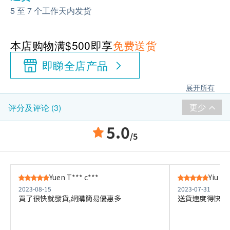
5 至 7 个工作天内发货
本店购物满$500即享
免费送货
即睇全店产品
展开所有
更少
评分及评论 (3)
5.0
/5
Yuen T*** c***
Yiu W*
2023-08-15
2023-07-31
買了很快就發貨,網購簡易優惠多
送貨速度得快，