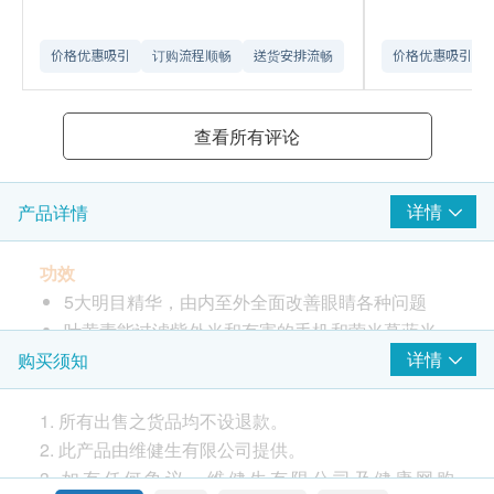
价格优惠吸引
订购流程顺畅
送货安排流畅
价格优惠吸引
查看所有评论
详情
产品详情
功效
5大明目精华，由内至外全面改善眼睛各种问题
叶黄素能过滤紫外光和有害的手机和萤光幕蓝光，
减少伤害黄斑部，保持视力清晰
详情
购买须知
蓝莓(山桑子)精华含花青素，舒缓双眼疲劳及延缓
退化
1. 所有出售之货品均不设退款。
小米草有助舒缓眼干和不适，保持眼睛明亮
2. 此产品由维健生有限公司提供。
枸杞子和接骨木果抗氧力强， 减慢眼睛细胞退化
3. 如有任何争议，维健生有限公司及健康网购