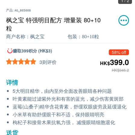
1 / 2
产品:
AG_805008
枫之宝 特强明目配方 增量装 80+10
粒
商户名称：
枫之宝
包装：
80+10粒
赚取399积分 (HK$3)
58% off
399.0
3则评价
HK$
HK$946.2
详情
5大明目精华，由内至外全面改善眼睛各种问题
叶黄素能过滤紫外光和有害的蓝光，减少伤害黄斑部
蓝莓(山桑子)精华含花青素，舒缓双眼疲劳及延缓退化
小米草有助舒缓眼干和不适，保持眼睛明亮
枸杞子和接骨木果抗氧力强， 减慢眼睛细胞退化
送货