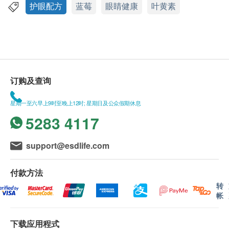
health.ESDlife保留最终决议权。
护眼配方
蓝莓
眼睛健康
叶黄素
服用方法
送货
12-17岁青少年每日服1-2次，每次1粒。成人及长
1. 购买Adrien Gagnon枫之宝产品总额满HK$500，即
者每日服2-3次，每次1粒。随餐服用最佳。
可享本地免费送货服务。账单总额未满HK$500需附
加HK$60运费。以下地区不提供送货服务:
成份
马湾, 沙头角, 落马洲, 皇岗, 流浮山, 龙鼓滩, 踏石角, 大
订购及查询
小米草：100毫克
屿山 (包括愉景湾), 南丫岛, 长洲, 坪洲, 大澳, 梅窝, 昂
枸杞子： 60毫克
平"
星期一至六早上9时至晚上12时; 星期日及公众假期休息
山桑子(蓝莓)提取物：40毫克
2. 我们将於确定订单後5-7个工作天内安排发货。
5283 4117
接骨木果提取物： 15毫克
3. 不排除运送时间会因节日而有所影响。当八号烈风
叶黄素： 5毫克
讯号悬掛或黑色暴雨警告生效时，送货服务时间将会
support@esdlife.com
延迟。
注意事项
4. 所有订单须视乎相关货品的供应情况再作最後确
付款方法
如您正在怀孕或哺乳，服用此产品前请先咨询医
认。倘若健康网购health.ESDlife未能提供任何订单上
转
生。
的货品，健康网购health.ESDlife有权拒绝接受该订
帐
如对本产品任何成分过敏，请勿服用。
单，并且会於送货前透过电话或电邮通知顾客再作安
排。
下载应用程式