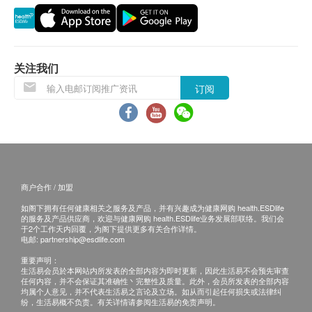
保證
1. 货品质量保證，於顾客收到产品当日起计，食用期
应最少有9个月或以上。
换货安排
关注我们
1. 当顾客收取已订购之货品时，有责任检查货品是否
订阅
有损毁情况，一经确认签收，恕不接受退换。
2. 退换产品必须包装完整，如退换之产品有任何残缺
或过期退回，供应商有权不受理。
3. 如有其他损坏或遗漏查询，顾客必须保留有效收据
正本，并於送货後3个工作天内按下列方式联络健康
网购health.ESDlife客户服务部跟进。
商户合作 / 加盟
电邮: support@esdlife.com / 健康网购health.ESDlife
如阁下拥有任何健康相关之服务及产品，并有兴趣成为健康网购 health.ESDlife
的服务及产品供应商，欢迎与健康网购 health.ESDlife业务发展部联络。我们会
客服热线: (852) 3151-2288
于2个工作天内回覆，为阁下提供更多有关合作详情。
电邮:
partnership@esdlife.com
重要声明：
生活易会员於本网站内所发表的全部内容为即时更新，因此生活易不会预先审查
任何内容，并不会保证其准确性丶完整性及质量。此外，会员所发表的全部内容
均属个人意见，并不代表生活易之言论及立场。如从而引起任何损失或法律纠
纷，生活易概不负责。有关详情请参阅生活易的免责声明。