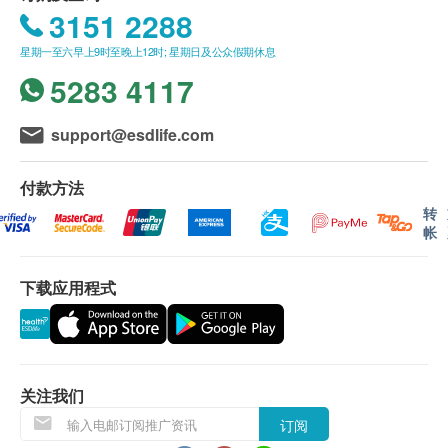
HP幽门螺杆菌抗药性测试
作废。
套餐一旦开始使用（到院完成血液及心电检查
3151 2288
880.0
HK$
内镜检查时, 如果遇到医生不会说广东话的情况，
后)，因客户个人原因未使用的服务或项目不可退
星期一至六早上9时至晚上12时; 星期日及公众假期休息
正观医院可安排医护人员陪同提供翻译服务或选择
款、折现或更换为其他服务。
5283 4117
使用英语交流。
用于肠道准备的泻粉一经发出不可退款。
如果商户页面与体检计划页面的繁体中文、简体中
若经医院评估不适合进行检查，将从已支付费用中
support@esdlife.com
文个版本有任何抵触或不相符之处，应以繁体中文
扣除HKD 1100元（用于覆盖初步评估及医疗服务
版本为准。
成本），余款退还。健康网购ESDlife及正观医院
付款方法
保留最终解释权。
转
二、内视镜报告领取和讲解
帐
客人可在内视镜检查日确认报告语言（可选择繁体
hutchgo.com HK$2000旅游礼券
中文/简体中文）。
5. 额外费用
下载应用程式
内视镜报告会在内视镜检查完毕,您完全苏醒后,由
内视镜检查最终价格以检查后结果而定,套餐价格
内视镜医生讲解并交付于您.
仅包含基础检查费用。若检查中发现需进行治疗、
(如遇需要病理检查的情况,我院会在5个工作日内提
活组织取样（活检）或病理检测等情况，医生将根
供给您病理报告,于检查当天确定理报告的领取方
据医疗原则优先处理，相关操作及费用不包含在套
关注我们
式:电邮/再次预约到院)：
餐内，(内视镜检查过程中,发生活组织抽取/息肉治
1. 病理报告完成后，正观医院会发送提醒讯息提醒
疗:
订阅