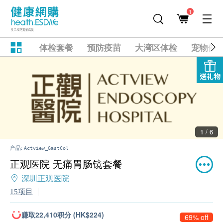
1
体检套餐
预防疫苗
大湾区体检
宠物健
送礼物
2 / 6
产品:
Actview_GastCol
正观医院 无痛胃肠镜套餐
深圳正观医院
15项目
赚取22,410积分 (HK$224)
69% off