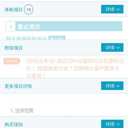
详情
体检项目
15
1
重点项目
肠及胃癌风险评估
重点项目
详情
附加项目
下消化道内镜检查服务
上消化道内镜检查服务
(可任选多项) 高达70%顾客同时以优惠价选
内镜电子染色技术服务
购！
想加其他项目？立即联络客户服务专
AI动态影像辅助诊断服务
员查询！
$1500 AEON 礼券
给氧+心电监护
日本特约内视镜专家
详情
更多项目详情
全生命周期消化道健康管理服务
费用为22,000港币起，不同专家费用有所差异，具体费用请于
院内咨询。
由于国内/日本特约内视镜专家均需提前沟通预约，无法即买
2
基本项目
即用。若您确有此需求请事先与本院沟通，敬请谅解。
1. 适用范围
5,500.0
HK$
医生咨询
本套餐仅适用于在深圳正观医院（地址：深圳市南山
详情
购买须知
区粤海街道科技南十二路6号中检大厦后座正观医
国内特约内视镜专家