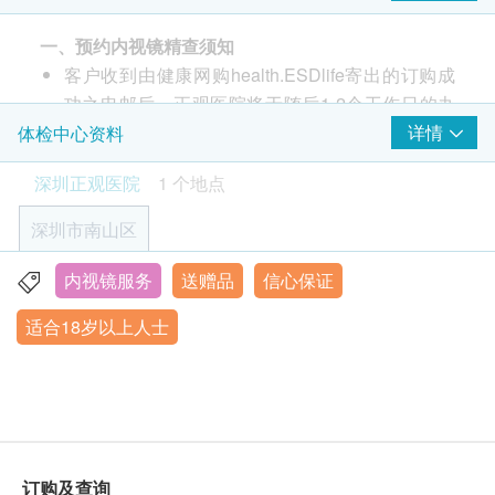
检查后复苏及观察
费用为1,100港币起，不同专家费用有所差异，具体费用请于
院）进行服务，不可转让或用于其他机构。
初诊问诊(电子/现场)
院内咨询。
一、预约内视镜精查须知
采血+血液检查
由于国内/日本特约内视镜专家均需提前沟通预约，无法即买即
客户收到由健康网购health.ESDlife寄出的订购成
2. 适用人群
身体机能评估
用。若您确有此需求请事先与本院沟通，敬请谅解。
功之电邮后，正观医院将于随后1-2个工作日的办
18岁以上(高年龄受检者需经医生评估决定是否适用本
泄粉使用指导+附属赠品
3,300.0
HK$
$1500 丰泽电子礼券
公时间内，与您取得联系(whatsAPP或邮件)。客
详情
体检中心资料
检查。)
麻醉
户亦可至少提前1个工作日联络正观医院进行预约
C13幽门螺旋杆菌呼气试验
深圳正观医院
1 个地点
（联络电话：+86 0755-86667687 ；微信：
3. 预约与评估流程
143.0
HK$
麻醉前评估
Actview2025 whatsapp:65933831）。
购买后，正观医院将通过WhatsApp或电子邮件发
深圳市南山区
心电检测
客户至现场后，正观医院工作人员会核对客户的姓
送线上问诊表，请务必如实填写。该问卷将用于初
免疫组化病理检查
血管通路建立
1,100.0
名、出生年月日、手机号及健康网购
HK$
步评估是否适合接受检查，若信息不实可能导致评
内视镜服务
送赠品
信心保证
深圳市南山区粤海街道科技南12路6号中检大厦后座(毗邻
报告
health.ESDlife订购成功之电邮。
估结果无效。检查前需提前一天到院完成内镜检查
沙河西路)
适合18岁以上人士
国内外医疗解决方案
订单如需改期，请至少提前2个工作日联络正观医
前的心电检查与血液检查及领取肠道准备用泻粉。
医生讲解报告
5,500.0
营业时间:9:00-18:00 (休法定节假日)
HK$
院（联络电话(内地)：+86 0755-86667687 ；微
最终是否适合检查需以到医院后的心电图及采血检
信：Actview2025 联络电话(香港)：+852
验结果为准，由医生综合评估决定。
肠道菌群生态评估
65933831 whatsapp:65933831）。
·肠道菌群生态评估,可在家自主完成采集.
香港台北来回机票(三人) (连23KG寄舱行李)
5,500.0
内视镜检查套餐有效期为3个月，客户必须于3个月
HK$
内（由确认付款日期起计）接受内视镜检查，逾期
4. 退款与变更政策
订购及查询