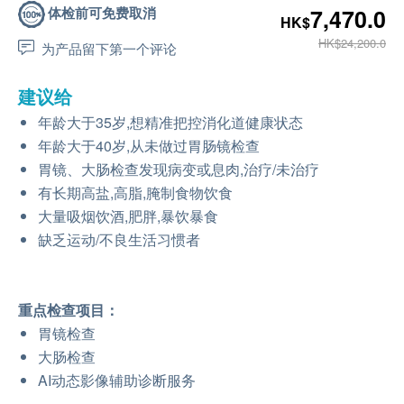
体检前可免费取消
7,470.0
HK$
HK$24,200.0
为产品留下第一个评论
建议给
年龄大于35岁,想精准把控消化道健康状态
年龄大于40岁,从未做过胃肠镜检查
胃镜、大肠检查发现病变或息肉,治疗/未治疗
有长期高盐,高脂,腌制食物饮食
大量吸烟饮酒,肥胖,暴饮暴食
缺乏运动/不良生活习惯者
重点检查项目：
胃镜检查
大肠检查
AI动态影像辅助诊断服务