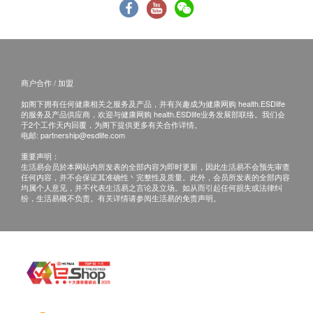
客户 。
1-2粒,加收RMB3,000元;
2. 预留E-mail，正观医院会在报告完成后发送至客
3-4粒,加收RMB6,000元
人电邮地址或预留邮寄地址，正观医院会在报告完
5-7粒,加收RMB8,000元;
成后邮寄，邮费到付（可送到港澳地区）。
8粒及以上,加收RMB10,000元
病理报告完成后可预约医生讲解报告，客户可选择
额外费用支付方式：支持Visa、Mastercard、
商户合作 / 加盟
以下渠道：
JCB、储蓄卡、支付宝、微信、AlipayHK、
如阁下拥有任何健康相关之服务及产品，并有兴趣成为健康网购 health.ESDlife
1. 电话讲解：按照检查当日的预约时间,我院会提
WeChatHK（按当日汇率结算）。如使用现金，仅
的服务及产品供应商，欢迎与健康网购 health.ESDlife业务发展部联络。我们会
于2个工作天内回覆，为阁下提供更多有关合作详情。
前一天与您取得联系,确认通话时间，医生会按预
接受人民币。
电邮:
partnership@esdlife.com
约时间主动与您联络。
如需保险单的填写,详询医院工作人员,会收取相应
重要声明：
2. 当面讲解：按照检查当日的预约时间,我院会提
费用。
生活易会员於本网站内所发表的全部内容为即时更新，因此生活易不会预先审查
任何内容，并不会保证其准确性丶完整性及质量。此外，会员所发表的全部内容
前一天与您取得联系,确认到院时间，客户在约定
均属个人意见，并不代表生活易之言论及立场。如从而引起任何损失或法律纠
纷，生活易概不负责。有关详情请参阅生活易的免责声明。
时间到正观医院聼医生当面讲解。
6. 特殊情况说明
因受检者存在个体差异如发现较大或复杂病变，医
三、免责声明
生可能不会在检查中直接处理，而是通过报告详细
说明并提供后续治疗方案。
如有争议，健康网购health.ESDlife及正观医院保留最
套餐不包含治疗性药物费用，如需用药需另行购
后决定权。
买。在正观医院所有结算均使用人民币结算。如有
1. 所有健康检查/服务并非作为医务诊断或治疗用途。
平台产生优惠或促销，均为平台行为。