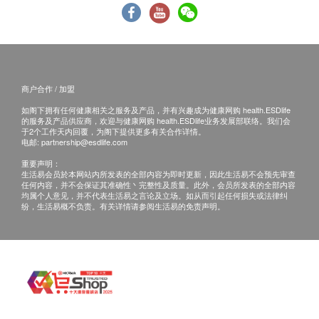
本服务/产品由商户提供。生活易【健康网购
health.ESDlife】并没有经营或提供本服务/产品。
有关此服务/产品的错漏或延误，或因使用此服务/
产品而引致的损失、损害、受伤或法律诉讼，健康
商户合作 / 加盟
网购health.ESDlife概不负责。一切有关的索偿或
查询，须向提供服务之体检中心或商户提出。
如阁下拥有任何健康相关之服务及产品，并有兴趣成为健康网购 health.ESDlife
的服务及产品供应商，欢迎与健康网购 health.ESDlife业务发展部联络。我们会
于2个工作天内回覆，为阁下提供更多有关合作详情。
电邮:
partnership@esdlife.com
重要声明：
生活易会员於本网站内所发表的全部内容为即时更新，因此生活易不会预先审查
任何内容，并不会保证其准确性丶完整性及质量。此外，会员所发表的全部内容
均属个人意见，并不代表生活易之言论及立场。如从而引起任何损失或法律纠
纷，生活易概不负责。有关详情请参阅生活易的免责声明。