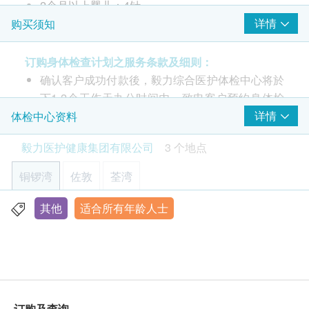
2个月以上婴儿：4针
6个月以上婴儿：3针
详情
购买须知
1-5岁儿童：1针
欢迎购买前与我们联络了解需注射针数及时间
订购身体检查计划之服务条款及细则：
确认客户成功付款後，毅力综合医护体检中心将於
下1-2个工作天办公时间内，致电客户预约身体检
乙型流感嗜血杆菌(Hib)是一种能引致严重侵入性感染
查的时间和地点，并会通知客户验身注意事项。
详情
体检中心资料
的细菌，尤其影响幼童。九成患者均为5岁以下的幼
客户亦可致电本中心预约或查询，电话：(铜锣
童，年龄较大的儿童受感染的机会较少。侵入性感染
毅力医护健康集团有限公司
3 个地点
湾)3520 3292 / (佐敦) 3426 9771 / (荃湾) 3101
可导致多种严重疾病，最常见的病征为脑膜炎，细菌
4866。
入血也经常同时出现。脑膜炎可引起发烧、头痛、颈
铜锣湾
佐敦
荃湾
部份检查只限佐敦中心，请致电(铜锣湾)3520
部僵硬，并出现食欲不振、恶心、呕吐、畏光、精神
3292 / (佐敦) 3426 9771 / (荃湾) 3101 4866 查
昏乱和嗜睡等征状。其次有机会感染肺炎、败血症、
其他
适合所有年龄人士
香港铜锣湾轩尼诗道555号东角中心(旧翼)1903室
询。
中耳炎、急性会厌炎，甚至死亡。而其中会厌炎患者
显示地图
本身体检查计划有效期为6个月，客户必须於6个月
可能出现发烧、喉咙痛、流口水、吞咽痛楚、拒绝吞
内(由确认付款日期起计)接受有关检查，逾期作
咽，甚至呼吸困难等病征。
星期一至五︰9:00a.m. – 1:00p.m.; 2:00p.m. – 6:00p.m.
废。
星期六︰9:00a.m. – 2:00p.m.
星期日及公众假期︰休息
订购一经确认，不设退款。
多个先进国家如美国、英国、德国、澳洲、加拿大等
订购及查询