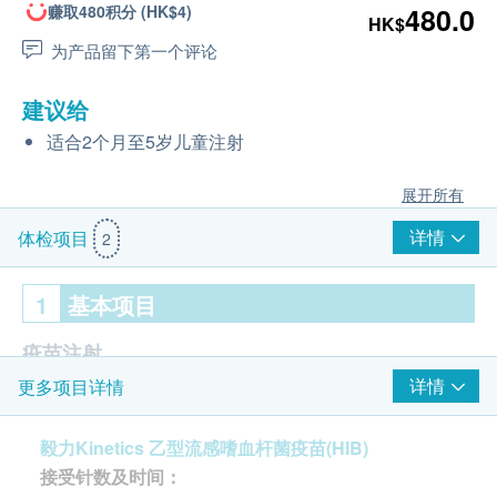
赚取480积分 (HK$4)
480.0
HK$
为产品留下第一个评论
建议给
适合2个月至5岁儿童注射
展开所有
详情
体检项目
2
1
基本项目
疫苗注射
详情
更多项目详情
乙型流感嗜血杆菌疫苗 1针
由注册医生/医护人员负责注射程序
毅力Kinetics 乙型流感嗜血杆菌疫苗(HIB)
接受针数及时间：