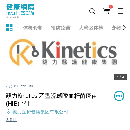
1
体检套餐
预防疫苗
大湾区体检
宠物健
1 / 4
产品:
KMH_ESD_HIB
毅力Kinetics 乙型流感嗜血杆菌疫苗
(HIB) 1针
毅力医护健康集团有限公司
2项目