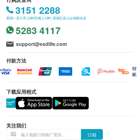
进行身体检查後，一般情况下，可於2-3星期内发
已将Hib疫苗纳入全民保健疫苗计划，而香港政府暂
3151 2288
出验身报告。如须讲解报告，请先致电中心预约，
时未有将Hib疫苗纳入免疫保健计划内，为了令宝宝
客户可选择以下方式领取报告：
得到全面的保护，父母可为子女安排到私家诊所或医
星期一至六早上9时至晚上12时; 星期日及公众假期休息
(1) 亲身领取：客户亲身往毅力综合医护体检中心
院接种疫苗。现时5合1/6合1无细胞混合疫苗都加入了
5283 4117
领取报告，并由本中心医生或註册护士亲自讲解报
Hib疫苗，家长亦可安排小朋友独立注射。
告；
support@esdlife.com
(2) 电话讲解报告：客户需於讲解报告前到本中心
领取验身报告，并预约本中心医生或註册护士透过
付款方法
电话户讲解报告。如需他人代领取验身报告，代领
转
帐
者需带同授权书及该客户之身分證副本到本中心领
取有关报告。
如有争议，毅力医护健康集团保留最後决定权。
下载应用程式
所有身体检查并非作为医务诊断或治疗用途。
免责声明：
所有健康检查/服务并非作为医务诊断或治疗用
关注我们
途。当阁下身体健康出现任何疾病征兆时，应立即
订阅
咨询有认可资格的医生，作出诊断及治疗。