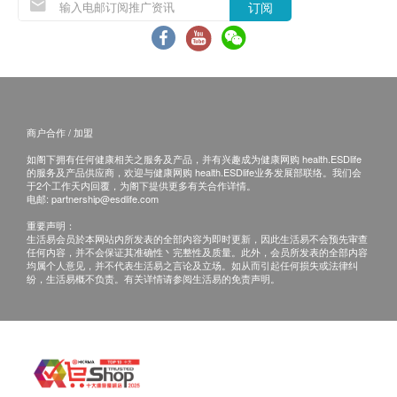
订阅
咨询有认可资格的医生，作出诊断及治疗。
本服务/产品由商户提供。生活易【健康网购
health.ESDlife】并没有经营或提供本服务/产品。
有关此服务/产品的错漏或延误，或因使用此服务/
产品而引致的损失、损害、受伤或法律诉讼，健康
商户合作 / 加盟
网购health.ESDlife概不负责。一切有关的索偿或
查询，须向提供服务之体检中心或商户提出。
如阁下拥有任何健康相关之服务及产品，并有兴趣成为健康网购 health.ESDlife
的服务及产品供应商，欢迎与健康网购 health.ESDlife业务发展部联络。我们会
于2个工作天内回覆，为阁下提供更多有关合作详情。
电邮:
partnership@esdlife.com
重要声明：
生活易会员於本网站内所发表的全部内容为即时更新，因此生活易不会预先审查
任何内容，并不会保证其准确性丶完整性及质量。此外，会员所发表的全部内容
均属个人意见，并不代表生活易之言论及立场。如从而引起任何损失或法律纠
纷，生活易概不负责。有关详情请参阅生活易的免责声明。