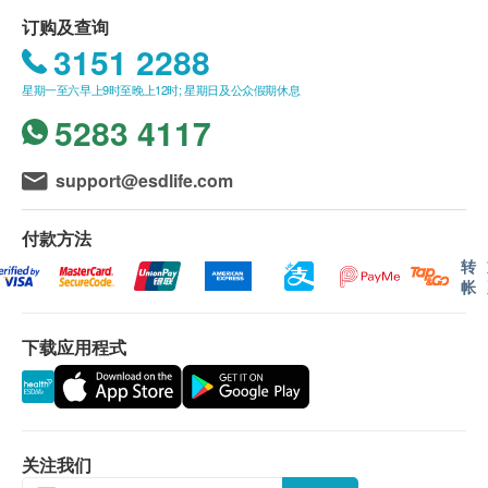
星期日及公众假期︰休息
订购一经确认，不设退款。
订购及查询
进行身体检查後，一般情况下，可於2-3星期内发
3151 2288
出验身报告。如须讲解报告，请先致电中心预约，
客户可选择以下方式领取报告：
星期一至六早上9时至晚上12时; 星期日及公众假期休息
(1) 亲身领取：客户亲身往毅力综合医护体检中心
5283 4117
领取报告，并由本中心医生或註册护士亲自讲解报
告；
support@esdlife.com
(2) 电话讲解报告：客户需於讲解报告前到本中心
领取验身报告，并预约本中心医生或註册护士透过
付款方法
电话户讲解报告。如需他人代领取验身报告，代领
转
帐
者需带同授权书及该客户之身分證副本到本中心领
取有关报告。
如有争议，毅力医护健康集团保留最後决定权。
下载应用程式
所有身体检查并非作为医务诊断或治疗用途。
免责声明：
所有健康检查/服务并非作为医务诊断或治疗用
关注我们
途。当阁下身体健康出现任何疾病征兆时，应立即