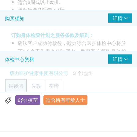
由注册医生/医护人员负责注射程序
适合6周或以上幼儿
接种针数及时间：4针
欢迎购买前与我们联络了解需注射针数及时间
详情
购买须知
预防疾病
订购身体检查计划之服务条款及细则：
．白喉．破伤风．百日咳．小儿麻痹．乙型流感嗜血
确认客户成功付款後，毅力综合医护体检中心将於
杆菌．乙型肝炎
下1-2个工作天办公时间内，致电客户预约身体检
查的时间和地点，并会通知客户验身注意事项。
详情
体检中心资料
客户亦可致电本中心预约或查询，电话：(铜锣
毅力医护健康集团有限公司
3 个地点
湾)3520 3292 / (佐敦) 3426 9771 / (荃湾) 3101
4866。
铜锣湾
佐敦
荃湾
部份检查只限佐敦中心，请致电(铜锣湾)3520
3292 / (佐敦) 3426 9771 / (荃湾) 3101 4866 查
6合1疫苗
适合所有年龄人士
香港铜锣湾轩尼诗道555号东角中心(旧翼)1903室
询。
显示地图
本身体检查计划有效期为6个月，客户必须於6个月
内(由确认付款日期起计)接受有关检查，逾期作
星期一至五︰9:00a.m. – 1:00p.m.; 2:00p.m. – 6:00p.m.
废。
星期六︰9:00a.m. – 2:00p.m.