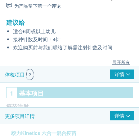
为产品留下第一个评论
建议给
适合6周或以上幼儿
接种针数及时间：4针
欢迎购买前与我们联络了解需注射针数及时间
展开所有
详情
体检项目
2
1
基本项目
疫苗注射
详情
更多项目详情
6合1疫苗 (白喉、破伤风、百日咳、小儿麻痹症、乙型
流感嗜血杆菌、乙型肝炎)
毅力Kinetics 六合一混合疫苗