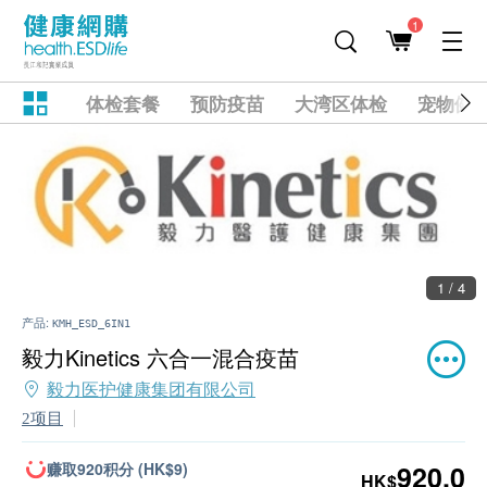
1
体检套餐
预防疫苗
大湾区体检
宠物健
1 / 4
产品:
KMH_ESD_6IN1
毅力Kinetics 六合一混合疫苗
毅力医护健康集团有限公司
2项目
赚取920积分 (HK$9)
920.0
HK$