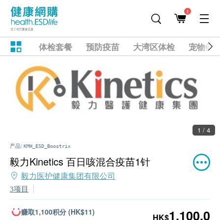
1
体检套餐
预防疫苗
大湾区体检
宠物健
1 / 4
产品:
KMH_ESD_Boostrix
毅力Kinetics 百日咳混合疫苗1针
毅力医护健康集团有限公司
3项目
赚取1,100积分 (HK$11)
1,100.0
HK$