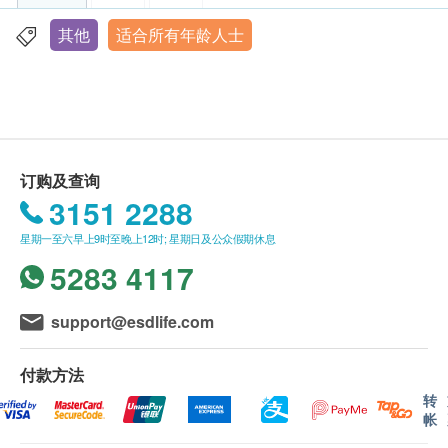
部份检查只限佐敦中心，请致电(铜锣湾)3520
份的基础疫苗，令他们较容易感染百日咳，婴儿于首
3292 / (佐敦) 3426 9771 / (荃湾) 3101 4866 查
其他
适合所有年龄人士
两个月的真空期更为高危。
于出世2个月大才开始接
香港铜锣湾轩尼诗道555号东角中心(旧翼)1903室
询。
种第一针百日咳混合疫苗，注射后待自身产生抗体，
显示地图
本身体检查计划有效期为6个月，客户必须於6个月
可能要到3-4个月大才开始有保护效能，而且还需于
内(由确认付款日期起计)接受有关检查，逾期作
4、6及18个月时分别注射第2、3、4针才有最全面保
星期一至五︰9:00a.m. – 1:00p.m.; 2:00p.m. – 6:00p.m.
废。
星期六︰9:00a.m. – 2:00p.m.
护。
星期日及公众假期︰休息
订购一经确认，不设退款。
订购及查询
进行身体检查後，一般情况下，可於2-3星期内发
“百日咳”由家人传播比率最高
3151 2288
出验身报告。如须讲解报告，请先致电中心预约，
美国疾病管制与预防中心(CDC)及美国妇产科学院
客户可选择以下方式领取报告：
星期一至六早上9时至晚上12时; 星期日及公众假期休息
(ACOG)建议：除左孕妇外，初生婴儿照顾者可于婴儿
(1) 亲身领取：客户亲身往毅力综合医护体检中心
5283 4117
出生前2星期
接种「白喉(减量)、破伤风及无细胞百日
领取报告，并由本中心医生或註册护士亲自讲解报
咳(减量)混合疫苗」。
告；
support@esdlife.com
(2) 电话讲解报告：客户需於讲解报告前到本中心
此外，百日咳混合疫苗是美国、加拿大、澳洲等国家
领取验身报告，并预约本中心医生或註册护士透过
付款方法
的入学健康必备条件，用以预防校园群聚感染，并阻
电话户讲解报告。如需他人代领取验身报告，代领
转
断在国外将病菌带给高风险婴幼儿的风险。
帐
者需带同授权书及该客户之身分證副本到本中心领
取有关报告。