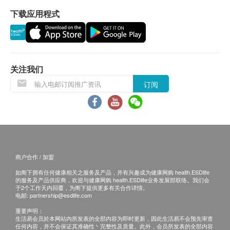
如有争议，毅力医护健康集团保留最後决定权。
下载应用程式
所有身体检查并非作为医务诊断或治疗用途。
免责声明：
所有健康检查/服务并非作为医务诊断或治疗用
关注我们
途。当阁下身体健康出现任何疾病征兆时，应立即
订阅
咨询有认可资格的医生，作出诊断及治疗。
本服务/产品由商户提供。生活易【健康网购
health.ESDlife】并没有经营或提供本服务/产品。
有关此服务/产品的错漏或延误，或因使用此服务/
产品而引致的损失、损害、受伤或法律诉讼，健康
商户合作 / 加盟
网购health.ESDlife概不负责。一切有关的索偿或
查询，须向提供服务之体检中心或商户提出。
如阁下拥有任何健康相关之服务及产品，并有兴趣成为健康网购 health.ESDlife
的服务及产品供应商，欢迎与健康网购 health.ESDlife业务发展部联络。我们会
于2个工作天内回覆，为阁下提供更多有关合作详情。
电邮:
partnership@esdlife.com
重要声明：
生活易会员於本网站内所发表的全部内容为即时更新，因此生活易不会预先审查
任何内容，并不会保证其准确性丶完整性及质量。此外，会员所发表的全部内容