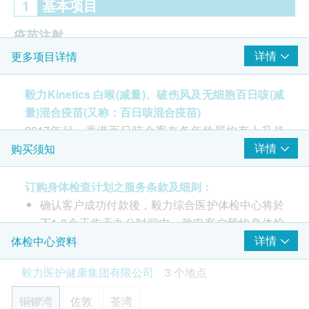
1
基本项目
疫苗注射
详情
更多项目详情
注射疫苗前由醫護人員负责注射评估
百日咳混合疫苗(1针)
毅力Kinetics 白喉(减量)、破伤风及无细胞百日咳(减
由注册医生/医护人员负责注射程序
量)混合疫苗(又称：百日咳混合疫苗)
2017年起，香港百日咳个案在各年龄层均有上升趋
势，其中以初生婴儿个案最为严重。 卫生署于2020年
详情
购买须知
7月起，在母婴健康院为孕妇接种一针
百日咳混合疫
苗
(白喉(减量)、破伤风及无细胞百日咳(减量)混合疫
订购身体检查计划之服务条款及细则：
苗)，以减低初生婴儿感染风险。
确认客户成功付款後，毅力综合医护体检中心将於
下1-2个工作天办公时间内，致电客户预约身体检
查的时间和地点，并会通知客户验身注意事项。
详情
体检中心资料
客户亦可致电本中心预约或查询，电话：(铜锣
毅力医护健康集团有限公司
3 个地点
湾)3520 3292 / (佐敦) 3426 9771 / (荃湾) 3101
4866。
初生婴儿于出世至6个月，尚未完成接种含百日咳成
铜锣湾
佐敦
荃湾