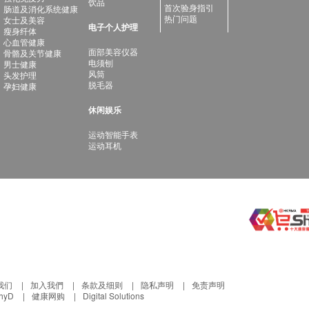
饮品
首次验身指引
肠道及消化系统健康
热门问题
女士及美容
电子个人护理
瘦身纤体
心血管健康
面部美容仪器
骨骼及关节健康
电须刨
男士健康
风筒
头发护理
脱毛器
孕妇健康
休闲娱乐
运动智能手表
运动耳机
我们
加入我們
条款及细则
隐私声明
免责声明
thyD
健康网购
Digital Solutions