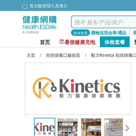
首次驗身指引及推介
體檢送現金券/禮品
身体检查
首页
暑假健康充电
体检套餐
主页
/
轮状病毒口服疫苗
/
毅力Kinetics 轮状病毒口