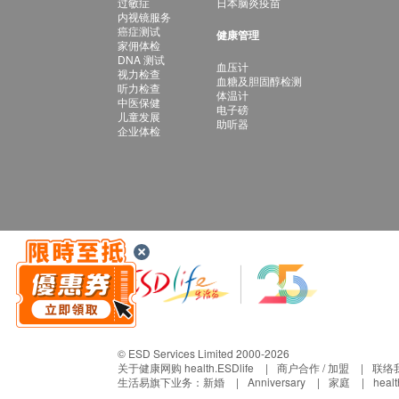
过敏症
日本脑炎疫苗
内视镜服务
癌症测试
健康管理
家佣体检
DNA 测试
血压计
视力检查
血糖及胆固醇检测
听力检查
体温计
中医保健
电子磅
儿童发展
助听器
企业体检
© ESD Services Limited 2000-2026
关于健康网购 health.ESDlife
商户合作 / 加盟
联络
生活易旗下业务：
新婚
Anniversary
家庭
heal