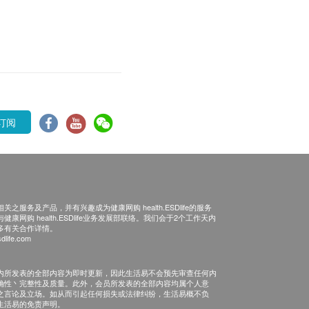
订阅
之服务及产品，并有兴趣成为健康网购 health.ESDlife的服务
康网购 health.ESDlife业务发展部联络。我们会于2个工作天内
多有关合作详情。
dlife.com
内所发表的全部内容为即时更新，因此生活易不会预先审查任何内
确性丶完整性及质量。此外，会员所发表的全部内容均属个人意
之言论及立场。如从而引起任何损失或法律纠纷，生活易概不负
生活易的免责声明。