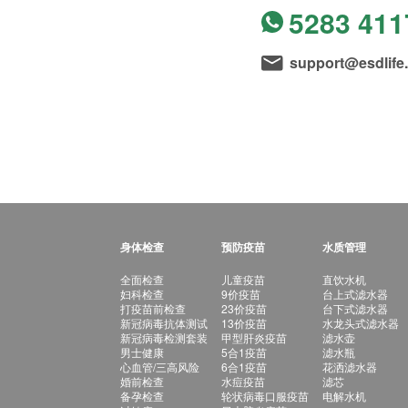
5283 411
support@esdlife
身体检查
预防疫苗
水质管理
全面检查
儿童疫苗
直饮水机
妇科检查
9价疫苗
台上式滤水器
打疫苗前检查
23价疫苗
台下式滤水器
新冠病毒抗体测试
13价疫苗
水龙头式滤水器
新冠病毒检测套装
甲型肝炎疫苗
滤水壶
男士健康
5合1疫苗
滤水瓶
心血管/三高风险
6合1疫苗
花洒滤水器
婚前检查
水痘疫苗
滤芯
备孕检查
轮状病毒口服疫苗
电解水机