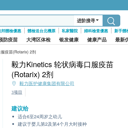
进阶搜寻
美邦體檢優惠
體檢送台北機票
私家醫院
婦科檢查優惠
新手體
预防疫苗
大湾区体检
银发健康
健康产品
最新
服疫苗(Rotarix) 2剂
毅力Kinetics 轮状病毒口服疫苗
(Rotarix) 2剂
毅力医护健康集团有限公司
3项目
建议给
适合6至24周岁之幼儿
建议于婴儿第2及第4个月大时接种