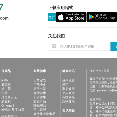
7
下载应用程式
.com
关注我们
保健品
家居健康
健康资讯
商户合作 / 加盟
如阁下拥有任何健康相关
NMN
日常家电
身体检查
及产品供应商，欢迎与健
滴鸡精
空气净化
疫苗
回覆，为阁下提供更
益生菌
厨房电器
家居健康
电邮:
partnership@es
虫草
宠物健康
个人健康
灵芝及云芝
长者健康
有机食品
重要声明：
滴鱼精
防疫产品
宠物健康
生活易会员於本网站
Omega 3
睡眠用品
容，并不会保证其准
维他命 及 矿物质
害虫处理
常见问题
见，并不代表生活易
健康及有机食品
责。有关详情请参阅
强化免疫力