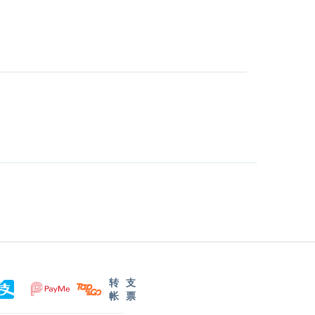
转
支
帐
票