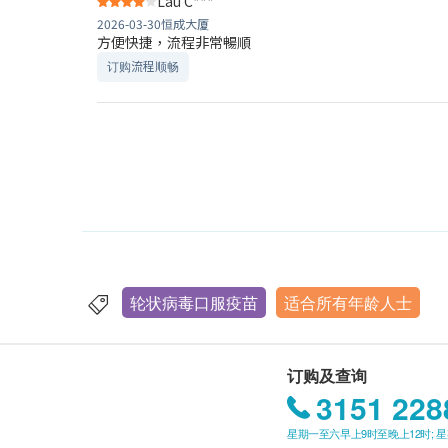
Lau C***
2026-03-30
恒成大厦
方便快捷，流程非常暢順
订购流程顺畅
轮状病毒口服疫苗
适合所有年龄人士
订购及查询
3151 228
星期一至六早上9时至晚上12时; 