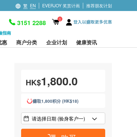
繁
EN
EVERJOY 奖赏计画
推荐朋友计划
1
3151 2288
登入以赚取更多优惠
檢指南
优惠
商户分类
企业计划
健康资讯
1,800.0
HK$
赚取1,800积分 (HK$18)
请选择日期
(验身客户一)