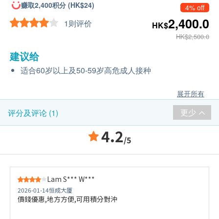
赚取2,400积分 (HK$24)
4% off
2,400.0
1则评价
HK$
HK$2,500.0
建议给
适合60岁以上及50-59岁高危成人接种
展开所有
更少
评分及评论 (1)
4.2
/5
Lam S*** W***
2026-01-14
恒成大厦
價錢優惠,地方方便,可用積分對沖