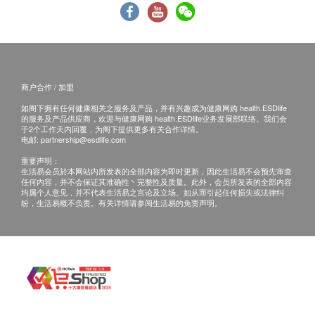
本服务/产品由商户提供。生活易【健康网购
health.ESDlife】并没有经营或提供本服务/产品。
有关此服务/产品的错漏或延误，或因使用此服务/
产品而引致的损失、损害、受伤或法律诉讼，健康
商户合作 / 加盟
网购health.ESDlife概不负责。一切有关的索偿或
查询，须向提供服务之体检中心或商户提出。
如阁下拥有任何健康相关之服务及产品，并有兴趣成为健康网购 health.ESDlife
的服务及产品供应商，欢迎与健康网购 health.ESDlife业务发展部联络。我们会
于2个工作天内回覆，为阁下提供更多有关合作详情。
电邮:
partnership@esdlife.com
重要声明：
生活易会员於本网站内所发表的全部内容为即时更新，因此生活易不会预先审查
任何内容，并不会保证其准确性丶完整性及质量。此外，会员所发表的全部内容
均属个人意见，并不代表生活易之言论及立场。如从而引起任何损失或法律纠
纷，生活易概不负责。有关详情请参阅生活易的免责声明。