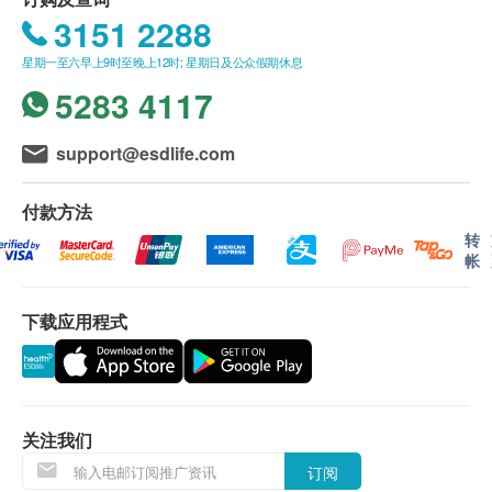
进行身体检查後，一般情况下，可於2-3星期内发
3151 2288
出验身报告。如须讲解报告，请先致电中心预约，
客户可选择以下方式领取报告：
星期一至六早上9时至晚上12时; 星期日及公众假期休息
(1) 亲身领取：客户亲身往毅力综合医护体检中心
5283 4117
领取报告，并由本中心医生或註册护士亲自讲解报
告；
support@esdlife.com
(2) 电话讲解报告：客户需於讲解报告前到本中心
领取验身报告，并预约本中心医生或註册护士透过
付款方法
电话户讲解报告。如需他人代领取验身报告，代领
转
帐
者需带同授权书及该客户之身分證副本到本中心领
取有关报告。
如有争议，毅力医护健康集团保留最後决定权。
下载应用程式
所有身体检查并非作为医务诊断或治疗用途。
免责声明：
所有健康检查/服务并非作为医务诊断或治疗用
关注我们
途。当阁下身体健康出现任何疾病征兆时，应立即
订阅
咨询有认可资格的医生，作出诊断及治疗。