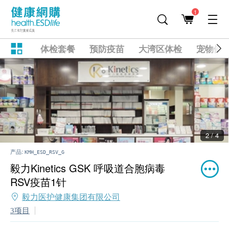
1
体检套餐
预防疫苗
大湾区体检
宠物健
2 / 4
产品:
KMH_ESD_RSV_G
毅力Kinetics GSK 呼吸道合胞病毒
RSV疫苗1针
毅力医护健康集团有限公司
3项目