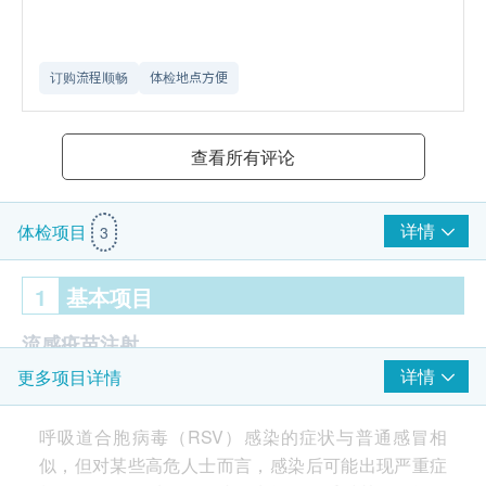
订购流程顺畅
体检地点方便
查看所有评论
详情
体检项目
3
1
基本项目
流感疫苗注射
详情
更多项目详情
GSK 呼吸道合胞病毒RSV疫苗 1针
疫苗注射
呼吸道合胞病毒（RSV）感染的症状与普通感冒相
似，但对某些高危人士而言，感染后可能出现严重症
由注册医生/医护人员负责注射程序