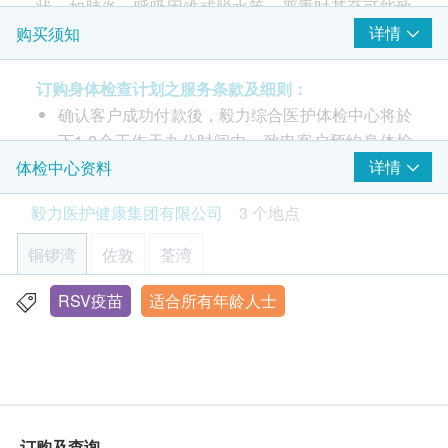
状，如肺炎、呼吸困难或脱水等，严重时甚至可能致
注射疫苗前由醫護人員负责注射评估
命。 RSV感染全年均可发生，过去预防RSV主要依靠
详情
购买须知
保持个人及环境卫生，目前尚无特效药物治疗感染。
香港近期成为亚洲首个引入RSV疫苗的地区，该疫苗
订购身体检查计划之服务条款及细则：
可为长者提供更全面的保护，保护效力约在82.6%至
确认客户成功付款後，毅力综合医护体检中心将於
94.6%之间。
下1-2个工作天办公时间内，致电客户预约身体检
查的时间和地点，并会通知客户验身注意事项。
详情
体检中心资料
客户亦可致电本中心预约或查询，电话：(铜锣
只须注射一针
毅力医护健康集团有限公司
3 个地点
湾)3520 3292 / (佐敦) 3426 9771 / (荃湾) 3101
接种疫苗前，由医护人员进行疫苗注射评估
4866。
铜锣湾
佐敦
荃湾
部份检查只限佐敦中心，请致电(铜锣湾)3520
3292 / (佐敦) 3426 9771 / (荃湾) 3101 4866 查
RSV疫苗
适合所有年龄人士
香港铜锣湾轩尼诗道555号东角中心(旧翼)1903室
询。
显示地图
本身体检查计划有效期为6个月，客户必须於6个月
内(由确认付款日期起计)接受有关检查，逾期作
星期一至五︰9:00a.m. – 1:00p.m.; 2:00p.m. – 6:00p.m.
废。
星期六︰9:00a.m. – 2:00p.m.
星期日及公众假期︰休息
订购一经确认，不设退款。
订购及查询