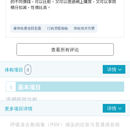
的不同價錢，可以比較。又可以透過網上購買，又可以享用
積分扣減，性價比高。
身体检查项目全面
订购流程顺畅
体检地点方便
查看所有评论
详情
体检项目
3
1
基本项目
流感疫苗注射
详情
更多项目详情
辉瑞【呼吸道合胞病毒(RSV)疫苗】1针
疫苗注射
呼吸道合胞病毒（RSV）感染的症状与普通感冒相