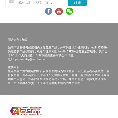
订阅
咨询有认可资格的医生，作出诊断及治疗。
本服务/产品由商户提供。生活易【健康网购
health.ESDlife】并没有经营或提供本服务/产品。
有关此服务/产品的错漏或延误，或因使用此服务/
产品而引致的损失、损害、受伤或法律诉讼，健康
商户合作 / 加盟
网购health.ESDlife概不负责。一切有关的索偿或
查询，须向提供服务之体检中心或商户提出。
如阁下拥有任何健康相关之服务及产品，并有兴趣成为健康网购 health.ESDlife
的服务及产品供应商，欢迎与健康网购 health.ESDlife业务发展部联络。我们会
于2个工作天内回覆，为阁下提供更多有关合作详情。
电邮:
partnership@esdlife.com
重要声明：
生活易会员於本网站内所发表的全部内容为即时更新，因此生活易不会预先审查
任何内容，并不会保证其准确性丶完整性及质量。此外，会员所发表的全部内容
均属个人意见，并不代表生活易之言论及立场。如从而引起任何损失或法律纠
纷，生活易概不负责。有关详情请参阅生活易的免责声明。