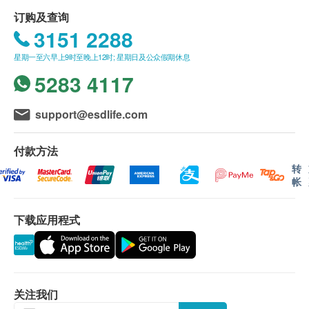
星期日及公众假期︰休息
订购一经确认，不设退款。
订购及查询
进行身体检查後，一般情况下，可於2-3星期内发
3151 2288
出验身报告。如须讲解报告，请先致电中心预约，
客户可选择以下方式领取报告：
星期一至六早上9时至晚上12时; 星期日及公众假期休息
(1) 亲身领取：客户亲身往毅力综合医护体检中心
5283 4117
领取报告，并由本中心医生或註册护士亲自讲解报
告；
support@esdlife.com
(2) 电话讲解报告：客户需於讲解报告前到本中心
领取验身报告，并预约本中心医生或註册护士透过
付款方法
电话户讲解报告。如需他人代领取验身报告，代领
转
帐
者需带同授权书及该客户之身分證副本到本中心领
取有关报告。
如有争议，毅力医护健康集团保留最後决定权。
下载应用程式
所有身体检查并非作为医务诊断或治疗用途。
免责声明：
所有健康检查/服务并非作为医务诊断或治疗用
关注我们
途。当阁下身体健康出现任何疾病征兆时，应立即