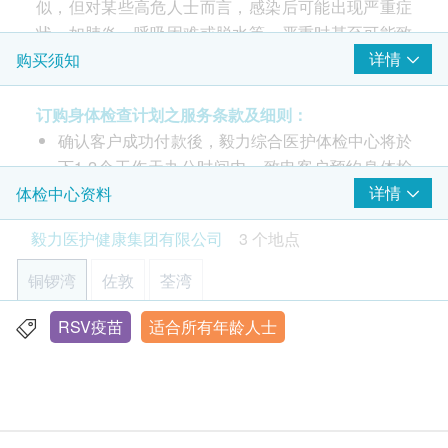
似，但对某些高危人士而言，感染后可能出现严重症
注射疫苗前由醫護人員负责注射评估
状，如肺炎、呼吸困难或脱水等，严重时甚至可能致
由注册医生/医护人员负责注射程序
命。 RSV感染全年均可发生，过去预防RSV主要依靠
详情
购买须知
保持个人及环境卫生，目前尚无特效药物治疗感染。
香港近期成为亚洲首个引入RSV疫苗的地区，该疫苗
订购身体检查计划之服务条款及细则：
可为长者提供更全面的保护，保护效力约在82.6%至
确认客户成功付款後，毅力综合医护体检中心将於
94.6%之间。
下1-2个工作天办公时间内，致电客户预约身体检
查的时间和地点，并会通知客户验身注意事项。
详情
体检中心资料
客户亦可致电本中心预约或查询，电话：(铜锣
只须注射一针
毅力医护健康集团有限公司
3 个地点
湾)3520 3292 / (佐敦) 3426 9771 / (荃湾) 3101
接种疫苗前，由医护人员进行疫苗注射评估
4866。
铜锣湾
佐敦
荃湾
部份检查只限佐敦中心，请致电(铜锣湾)3520
3292 / (佐敦) 3426 9771 / (荃湾) 3101 4866 查
RSV疫苗
适合所有年龄人士
香港铜锣湾轩尼诗道555号东角中心(旧翼)1903室
询。
显示地图
本身体检查计划有效期为6个月，客户必须於6个月
内(由确认付款日期起计)接受有关检查，逾期作
星期一至五︰9:00a.m. – 1:00p.m.; 2:00p.m. – 6:00p.m.
废。
星期六︰9:00a.m. – 2:00p.m.