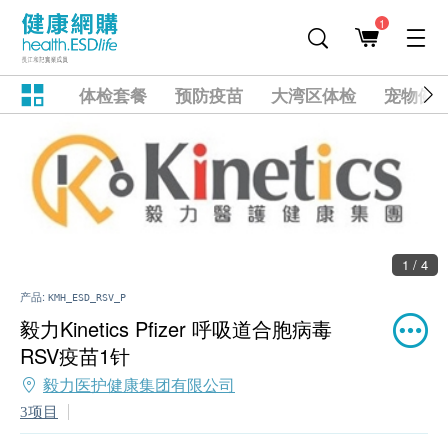
1
体检套餐
预防疫苗
大湾区体检
宠物健
1 / 4
产品:
KMH_ESD_RSV_P
毅力Kinetics Pfizer 呼吸道合胞病毒
RSV疫苗1针
毅力医护健康集团有限公司
3项目