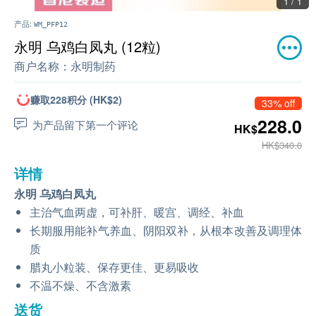
1 / 1
产品:
WM_PFP12
永明 乌鸡白凤丸 (12粒)
商户名称：
永明制药
赚取228积分 (HK$2)
33% off
228.0
为产品留下第一个评论
HK$
HK$340.0
详情
永明 乌鸡白凤丸
主治气血两虚，可补肝、暖宫、调经、补血
长期服用能补气养血、阴阳双补，从根本改善及调理体
质
腊丸小粒装、保存更佳、更易吸收
不温不燥、不含激素
送货