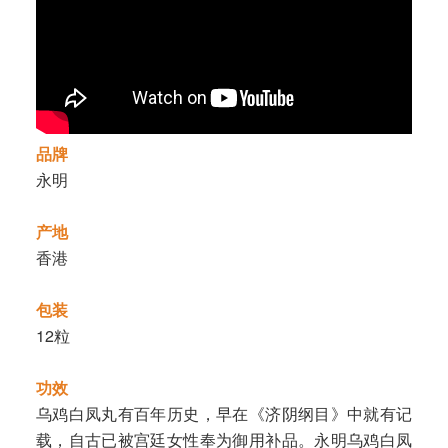
品牌
永明
产地
香港
包装
12粒
功效
乌鸡白凤丸有百年历史，早在《济阴纲目》中就有记
载，自古已被宫廷女性奉为御用补品。永明乌鸡白凤