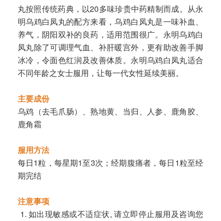
丸按照传统药典，以20多味珍贵中药精制而成。从永
明乌鸡白凤丸的配方来看，乌鸡白凤丸是一味补血、
养气，阴阳双补的良药，适用范围很广。永明乌鸡白
凤丸除了可调理气血、补肝暖宫外，更有助改善手脚
冰冷，令面色红润及改善体质。永明乌鸡白凤丸适合
不同年龄之女士服用，让每一代女性延续美丽。
主要成份
乌鸡（去毛爪肠）、熟地黄、当归、人参、鹿角胶、
鹿角霜
服用方法
每日1粒，每星期1至3次；经期腹痛者，每日1粒至经
期完结
注意事项
如出现敏感或不适症状, 请立即停止服用及咨询您