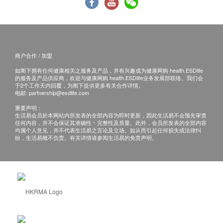
商户合作 / 加盟
如阁下拥有任何健康相关之服务及产品，并有兴趣成为健康网购 health.ESDlife
的服务及产品供应商，欢迎与健康网购 health.ESDlife业务发展部联络。我们会
于2个工作天内回覆，为阁下提供更多有关合作详情。
电邮:
partnership@esdlife.com
重要声明：
生活易会员於本网站内所发表的全部内容为即时更新，因此生活易不会预先审查
任何内容，并不会保证其准确性丶完整性及质量。此外，会员所发表的全部内容
均属个人意见，并不代表生活易之言论及立场。如从而引起任何损失或法律纠
纷，生活易概不负责。有关详情请参阅生活易的免责声明。