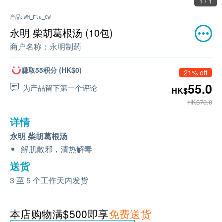
1 / 1
产品:
WM_Flu_CW
永明 柴胡葛根汤 (10包)
商户名称：
永明制药
赚取55积分 (HK$0)
21% off
55.0
为产品留下第一个评论
HK$
HK$70.0
详情
永明 柴胡葛根汤
解肌散邪，清热解毒
送货
3 至 5 个工作天内发货
本店购物满$500即享
免费送货