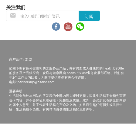
退换条款：
关注我们
当顾客收取已订购之货品时，有责任检查货品是否
订阅
有损毁情况，一经确认签收，恕不接受退换。
退换产品必须包装完整，如退换之产品有任何残缺
或过期退回，供应商有权不受理。
如有其他损坏或遗漏查询，顾客必须保留有效收据
正本，并于送货后3个工作天内按下列方式联络 永
商户合作 / 加盟
明制药 客户服务部跟进。
如阁下拥有任何健康相关之服务及产品，并有兴趣成为健康网购 health.ESDlife
电邮:
marketing@wmm.com.hk
的服务及产品供应商，欢迎与健康网购 health.ESDlife业务发展部联络。我们会
于2个工作天内回覆，为阁下提供更多有关合作详情。
电邮:
partnership@esdlife.com
重要声明：
生活易会员於本网站内所发表的全部内容为即时更新，因此生活易不会预先审查
任何内容，并不会保证其准确性丶完整性及质量。此外，会员所发表的全部内容
均属个人意见，并不代表生活易之言论及立场。如从而引起任何损失或法律纠
纷，生活易概不负责。有关详情请参阅生活易的免责声明。