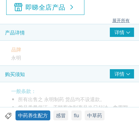
即睇全店产品
展开所有
详情
产品详情
品牌
永明
产地
详情
购买须知
香港
一般条款：
包装
所有出售之 永明制药 货品均不设退款。
10包
货品质量保证，于顾客收到产品当日起计，食用期
应最少有9个月或以上。
中药养生配方
感冒
flu
中草药
功效
此产品由 香港永明药业有限公司 提供。
永明柴胡葛根汤是由多种中药材制成的中药制剂，主
如有任何争议，香港永明药业有限公司 及 健康网
治：用于感冒身热、头痛、忽冷忽热，肌肉疼痛，感