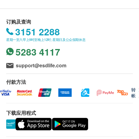
购health.ESDlife保留最终决议权。
冒初起之不适，肺热咳嗽，咽喉肿痛，是居家旅行常
备良药。
订购及查询
送货条款：
3151 2288
主要成份
购买 永明制药 产品总额满HK$500，即可享本地
葛根、柴胡、黄岑、桔梗、天花粉、连翘等中药材
星期一至六早上9时至晚上12时; 星期日及公众假期休息
免费送货服务。账单总额未满HK$500需附加
5283 4117
HK$30运费。
服用方法
我们将于确定订单后3-5个工作天内安排发货。
每日服3次，每次1包，以一杯120毫升温开水冲服。
不排除运送时间会因节日而有所影响。当八号烈风
support@esdlife.com
讯号悬挂或黑色暴雨警告生效时，送货服务时间将
注意事项
会延迟。
付款方法
孕妇慎用
所有订单须视乎相关货品的供应情况再作最后确
转
帐
如出现敏感或不适症状, 请立即停止服用及咨询您
认。倘若健康网购health.ESDlife未能提供任何订
的医生
单上的货品，健康网购health.ESDlife有权拒绝接
下载应用程式
受该订单，并且会于送货前透过电话或电邮通知顾
客再作安排。