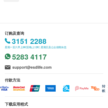
如有任何争议，香港永明药业有限公司 及 健康网
珍贵汉药精制而成，不寒不燥，永明牛黄天麻七厘散
购health.ESDlife保留最终决议权。
可令婴孩活泼健康。适用于感冒发热, 痰延雍盛, 清热
镇惊, 袪风化痰。
送货条款：
主要成份
购买 永明制药 产品总额满HK$500，即可享本地
订购及查询
体外培育牛黄、天麻（姜汁制）、琥珀、僵蚕、钩藤
免费送货服务。账单总额未满HK$500需附加
3151 2288
HK$30运费。
星期一至六早上9时至晚上12时; 星期日及公众假期休息
服用方法
我们将于确定订单后3-5个工作天内安排发货。
5283 4117
每日1次
不排除运送时间会因节日而有所影响。当八号烈风
1岁以下：每次服半瓶
讯号悬挂或黑色暴雨警告生效时，送货服务时间将
support@esdlife.com
1岁至3岁以下：每次服1瓶
会延迟。
3岁以上：每次服2瓶
所有订单须视乎相关货品的供应情况再作最后确
付款方法
认。倘若健康网购health.ESDlife未能提供任何订
转
注意事项
单上的货品，健康网购health.ESDlife有权拒绝接
帐
婴孩宜戒食冷冻油腻燥热食品
受该订单，并且会于送货前透过电话或电邮通知顾
密封放置于阴凉干爽处及孩童不能触及的地方
客再作安排。
下载应用程式
如出现敏感或不适症状, 请立即停止服用及咨询您