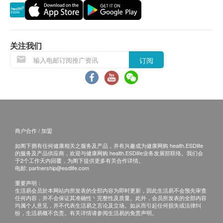
的医生
退换条款：
当顾客收取已订购之货品时，有责任检查货品是否
关注我们
有损毁情况，一经确认签收，恕不接受退换。
订阅
退换产品必须包装完整，如退换之产品有任何残缺
或过期退回，供应商有权不受理。
如有其他损坏或遗漏查询，顾客必须保留有效收据
正本，并于送货后3个工作天内按下列方式联络 永
明制药 客户服务部跟进。
电邮:
marketing@wmm.com.hk
商户合作 / 加盟
如阁下拥有任何健康相关之服务及产品，并有兴趣成为健康网购 health.ESDlife
的服务及产品供应商，欢迎与健康网购 health.ESDlife业务发展部联络。我们会
于2个工作天内回覆，为阁下提供更多有关合作详情。
电邮:
partnership@esdlife.com
重要声明：
生活易会员於本网站内所发表的全部内容为即时更新，因此生活易不会预先审查
任何内容，并不会保证其准确性丶完整性及质量。此外，会员所发表的全部内容
均属个人意见，并不代表生活易之言论及立场。如从而引起任何损失或法律纠
纷，生活易概不负责。有关详情请参阅生活易的免责声明。