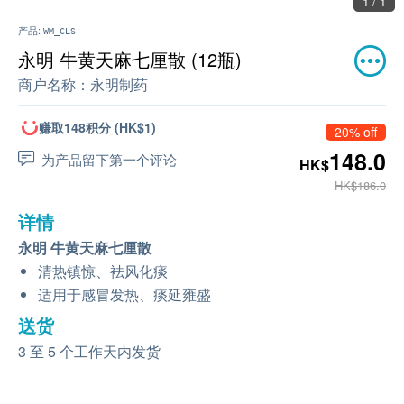
1 / 1
产品:
WM_CLS
永明 牛黄天麻七厘散 (12瓶)
商户名称：
永明制药
赚取148积分 (HK$1)
20% off
148.0
为产品留下第一个评论
HK$
HK$186.0
详情
永明 牛黄天麻七厘散
清热镇惊、袪风化痰
适用于感冒发热、痰延雍盛
送货
3 至 5 个工作天内发货