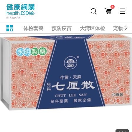
1
体检套餐
预防疫苗
大湾区体检
宠物健