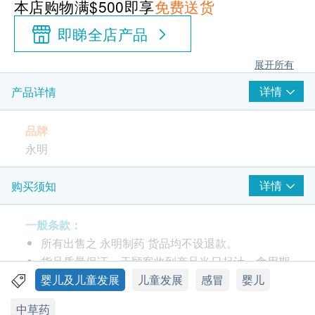
本店购物满$500即享
免费送货
即睇全店产品
展开所有
详情
产品详情
品牌
永明
产地
详情
购买须知
香港
一般条款：
包装
所有出售之 永明制药 货品均不设退款。
12瓶
货品质量保证，于顾客收到产品当日起计，食用期
应最少有9个月或以上。
婴儿及儿童发展
儿童发展
感冒
婴儿
功效
此产品由 香港永明药业有限公司 提供。
中草药
永明牛黄天麻七厘散为经典儿科良药，产品选用多种