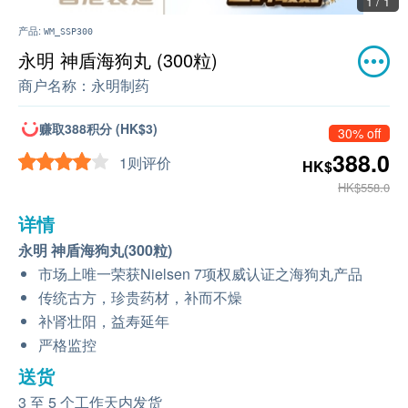
1 / 1
产品:
WM_SSP300
永明 神盾海狗丸 (300粒)
商户名称：
永明制药
赚取388积分 (HK$3)
30% off
388.0
1则评价
HK$
HK$558.0
详情
永明 神盾海狗丸(300粒)
市场上唯一荣获Nielsen 7项权威认证之海狗丸产品
传统古方，珍贵药材，补而不燥
补肾壮阳，益寿延年
严格监控
送货
3 至 5 个工作天内发货