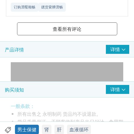
订购流程顺畅
送货安排流畅
查看所有评论
详情
产品详情
详情
购买须知
一般条款：
所有出售之 永明制药 货品均不设退款。
货品质量保证，于顾客收到产品当日起计，食用期
应最少有9个月或以上。
男士保健
肾
肝
血液循环