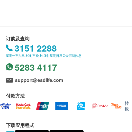
此产品由 香港永明药业有限公司 提供。
如有任何争议，香港永明药业有限公司 及 健康网
购health.ESDlife保留最终决议权。
品牌
永明
订购及查询
送货条款：
3151 2288
购买 永明制药 产品总额满HK$500，即可享本地
产地
星期一至六早上9时至晚上12时; 星期日及公众假期休息
免费送货服务。账单总额未满HK$500需附加
香港
5283 4117
HK$30运费。
我们将于确定订单后3-5个工作天内安排发货。
包装
不排除运送时间会因节日而有所影响。当八号烈风
support@esdlife.com
300粒
讯号悬挂或黑色暴雨警告生效时，送货服务时间将
会延迟。
付款方法
功效
所有订单须视乎相关货品的供应情况再作最后确
转
壮腰补肾, 护肝养肝, 益血气, 壮筋骨
帐
认。倘若健康网购health.ESDlife未能提供任何订
单上的货品，健康网购health.ESDlife有权拒绝接
主要成份
下载应用程式
受该订单，并且会于送货前透过电话或电邮通知顾
覆盆子(蒸)、制何首乌、熟地黄、狗脊(蒸)、菟丝子