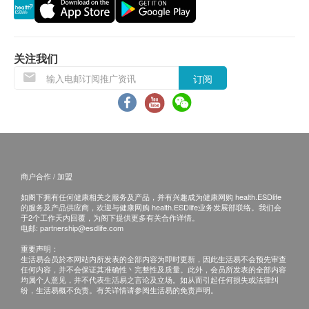
客再作安排。
(炒)、锁阳(蒸)、淫羊藿(蒸)、龟甲胶(炒)、鹿角胶(炒)
服用方法
退换条款：
关注我们
每日临睡前服用4粒
当顾客收取已订购之货品时，有责任检查货品是否
订阅
有损毁情况，一经确认签收，恕不接受退换。
注意事项
退换产品必须包装完整，如退换之产品有任何残缺
感冒发热勿服. 如出现敏感或不适症状, 请立即停止
或过期退回，供应商有权不受理。
服用及咨询您的医生
如有其他损坏或遗漏查询，顾客必须保留有效收据
服药期间应注意监测肝生化指标, 如发现肝生化指
正本，并于送货后3个工作天内按下列方式联络 永
标异常或出现全身乏力, 食欲不振, 厌油, 恶心, 尿
商户合作 / 加盟
明制药 客户服务部跟进。
黄, 目黄, 皮肤黄染等可能与肝损伤有关的临床表现
如阁下拥有任何健康相关之服务及产品，并有兴趣成为健康网购 health.ESDlife
电邮:
marketing@wmm.com.hk
时, 或原有肝生化检查异常, 肝损伤临床症状加重
的服务及产品供应商，欢迎与健康网购 health.ESDlife业务发展部联络。我们会
于2个工作天内回覆，为阁下提供更多有关合作详情。
时, 应立即停药并就医
电邮:
partnership@esdlife.com
严格按用法用量服用, 不超剂量, 长期连续服用, 孕
重要声明：
妇禁用;哺乳妇女服药期间应选择停止哺乳或停止
生活易会员於本网站内所发表的全部内容为即时更新，因此生活易不会预先审查
任何内容，并不会保证其准确性丶完整性及质量。此外，会员所发表的全部内容
使用本品
均属个人意见，并不代表生活易之言论及立场。如从而引起任何损失或法律纠
纷，生活易概不负责。有关详情请参阅生活易的免责声明。
已知有本品或其组方药物肝损伤家族史的患者慎用