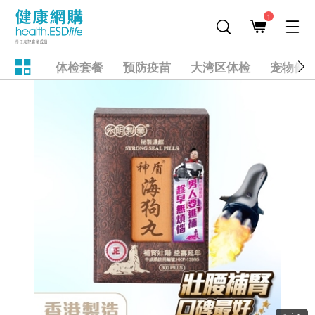
1
体检套餐
预防疫苗
大湾区体检
宠物健