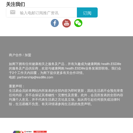
health.ESDlife】并没有经营或提供本服务/产品。
关注我们
有关此服务/产品的错漏或延误，或因使用此服务/
订阅
产品而引致的损失、损害、受伤或法律诉讼，健康
网购health.ESDlife概不负责。一切有关的索偿或
查询，须向提供服务之体检中心或商户提出。
止痕, 止敏感,头疮疗程后
商户合作 / 加盟
如阁下拥有任何健康相关之服务及产品，并有兴趣成为健康网购 health.ESDlife
的服务及产品供应商，欢迎与健康网购 health.ESDlife业务发展部联络。我们会
于2个工作天内回覆，为阁下提供更多有关合作详情。
电邮:
partnership@esdlife.com
重要声明：
生活易会员於本网站内所发表的全部内容为即时更新，因此生活易不会预先审查
任何内容，并不会保证其准确性丶完整性及质量。此外，会员所发表的全部内容
均属个人意见，并不代表生活易之言论及立场。如从而引起任何损失或法律纠
纷，生活易概不负责。有关详情请参阅生活易的免责声明。