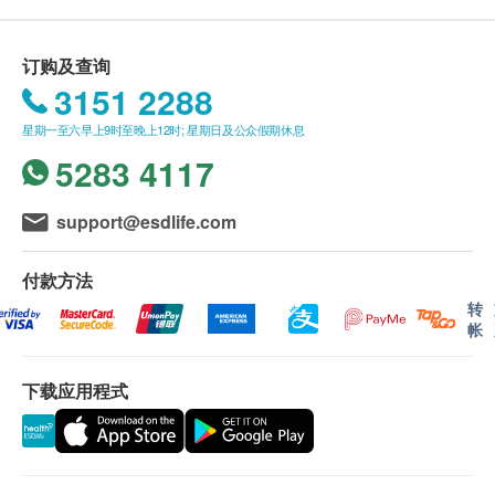
星期一至五︰11:00a.m. – 9:00p.m.
脂）
这三项1次的疗程必须于三个月内(由确认付款日期
星期六及公眾假期：10:00a.m. – 7:00p.m.
2. 干姜（将中药营养成分引至头皮,有助更好吸收）
起计) 完成，包括防脱生发疗程（1次）, 止痕,止敏
星期日︰休息
订购及查询
感,头疮疗程（1次）, 去头油皮屑疗程（1次）。
3151 2288
疗程案例
( * 图片由活发社提供, 图片只供参考, 疗程效
付款一经确认，不可更改或取消，不可转让及退
果因人而异)
款。
星期一至六早上9时至晚上12时; 星期日及公众假期休息
止痕, 止敏感,头疮疗程前
客户进行服务前，应清楚并同意本公司所安排之服
5283 4117
务及内容。
活发社有限公司保留随时更改或终止此服务的权
support@esdlife.com
利，恕不另行通知。
如有任何争议，健康网购health.ESDlife 及活发社
付款方法
有限公司保留最终决定权。
转
帐
免责声明：
所有护理疗程并非作为医务诊断或治疗用途。当阁
下载应用程式
下身体健康出现任何疾病征兆时，应立即咨询有认
可资格的医生，作出诊断及治疗。
本服务/产品由商户提供。生活易【健康网购