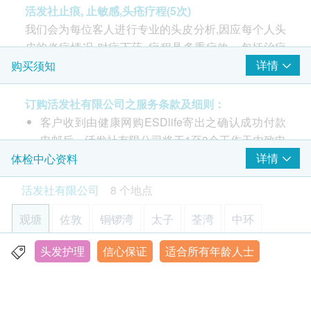
為每位客戶設計合適療程
活发社止痕, 止敏感,头疮疗程(5次)
我们会为每位客人进行专业的头皮分析,因应每个人头
涂抹中药成份焗头 (大约20分钟)
皮的炎症情况,对症下药. 疗程具多重疗效，包括治疗
过程需时
慢性炎症及头皮敏感、止头皮痕痒、去头疮。抑制及
详情
购买须知
清除有害微生物，预防巾虫及嗜脂性真菌繁殖。我们
大概一个半小时
有独家的配方,进行一连串的头皮净化程序,可以舒缓头
订购活发社有限公司之服务条款及细则：
皮的炎症,令伤口快速愈合,重新建立疏通的毛囊.
客户收到由健康网购ESDlife寄出之确认成功付款
电邮后，活发社有限公司将于1至3个工作天内致电
疗程内容
客户预约护理治疗的时间及地点。客户亦可致电查
详情
体检中心资料
我们在疗程前会为每位客户提供免费的头发和头皮分
询或在订单确认后一个工作天致电活发社有限公司
活发社有限公司
8 个地点
析, 并根据每位客户的需要设计适合客户的疗程. 洗头
预约 (客户服务热线电话：9690 2887)
时,我们会为每一名客人做一个peeling. 然后将中药成
客户必须于三个月内(由确认付款日期起计) 接受第
观塘
佐敦
铜锣湾
太子
荃湾
中环
份材料涂抹到头皮上. 焗的过程大概20分钟,然后洗干
一次护理疗程，并必须于一年内(由确认付款日期
净.整个过程大概一个半小时.
起计)完成整项护理疗程。
头发护理
信心保证
适合所有年龄人士
沙田
元朗
這三項1次的療程必須於三個月內(由確認付款日期
中药成份
起計) 完成，包括防脫生髮療程（1次）, 止痕,止敏
成業街6號泓富廣場13樓03室 （觀塘地鐵站B2出口）
1. 侧柏叶（凉血抑脂,分解代谢毛囊内的污物和硬化皮
感,頭瘡療程（1次）, 去頭油皮屑療程（1次）。