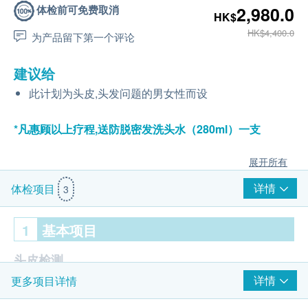
体检前可免费取消
2,980.0
HK$
HK$4,400.0
为产品留下第一个评论
建议给
此计划为头皮,头发问题的男女性而设
*凡惠顾以上疗程,送防脱密发洗头水（280ml）一支
展开所有
详情
体检项目
3
1
基本项目
头皮检测
详情
更多项目详情
头皮分析