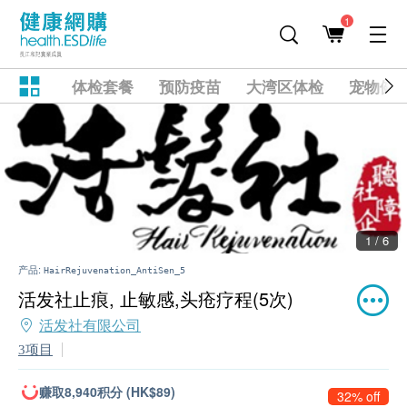
1
体检套餐
预防疫苗
大湾区体检
宠物健
1 / 6
产品:
HairRejuvenation_AntiSen_5
活发社止痕, 止敏感,头疮疗程(5次)
活发社有限公司
3项目
赚取8,940积分 (HK$89)
32% off