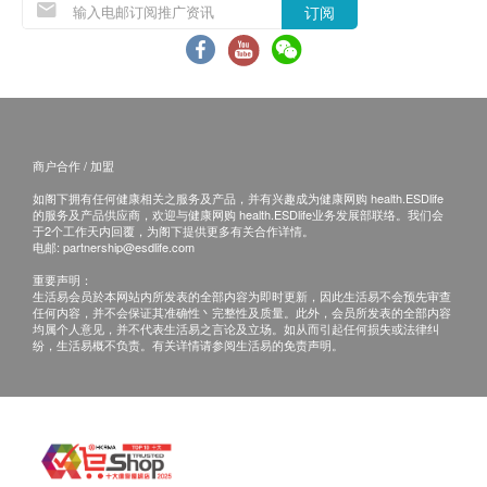
訊號懸掛或黑色暴雨警告生效時，送貨服務時間將
订阅
會延遲。
所有訂單須視乎相關貨品的供應情況再作最後確
認。倘若健康網購health.ESDlife未能提供任何訂
單上的貨品，健康網購health.ESDlife有權拒絕接
受該訂單，並且會於送貨前透過電話或電郵通知顧
商户合作 / 加盟
客再作安排。
如阁下拥有任何健康相关之服务及产品，并有兴趣成为健康网购 health.ESDlife
的服务及产品供应商，欢迎与健康网购 health.ESDlife业务发展部联络。我们会
退換條款：
于2个工作天内回覆，为阁下提供更多有关合作详情。
电邮:
partnership@esdlife.com
當顧客收取已訂購之貨品時，有責任檢查貨品是否
重要声明：
有損毀情況，一經確認簽收，恕不接受退換。
生活易会员於本网站内所发表的全部内容为即时更新，因此生活易不会预先审查
任何内容，并不会保证其准确性丶完整性及质量。此外，会员所发表的全部内容
退換產品必須包裝完整，如退換之產品有任何殘缺
均属个人意见，并不代表生活易之言论及立场。如从而引起任何损失或法律纠
或過期退回，供應商有權不受理。
纷，生活易概不负责。有关详情请参阅生活易的免责声明。
如有其他損壞或遺漏查詢，顧客必須保留有效收據
正本，並於送貨後3個工作天內按下列方式聯絡 鴻
運貿易(國際)有限公司 客戶服務部跟進。
電郵: Marketing@Hungwin.net