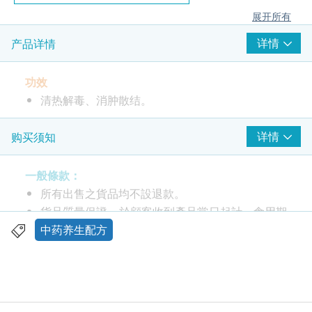
展开所有
详情
产品详情
功效
清热解毒、消肿散结。
中成药注册编号: HKP-08548
详情
购买须知
适合人士
一般條款：
咽喉干燥哽痛、减轻结肠胃痛、唇疮飞滋、减轻皮疹
所有出售之貨品均不設退款。
热毒、牙痕炎肿、疗毒疮肿、小便短赤、舌红苔白
貨品質量保證，於顧客收到產品當日起計，食用期
等。
應最少有12個月或以上。
中药养生配方
此產品由 鴻運貿易(國際)有限公司 提供。
服用方法
如有任何爭議，鴻運貿易(國際)有限公司 及 健康網
成人：每日三至四次，每次一至二粒。十二岁以上小
購health.ESDlife保留最終決議權。
童：每日三次，每次一粒或遵照医师指示服食。