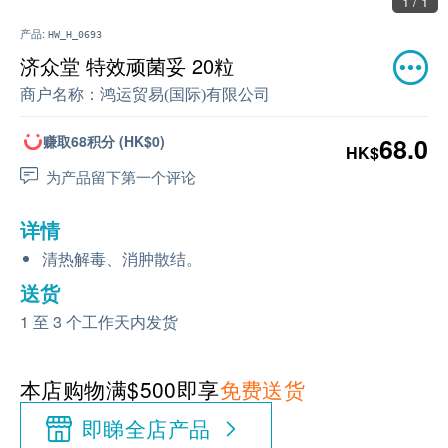
1 / 1
产品:
HW_H_0693
济众堂 特效顽菌妥 20粒
商户名称：
鸿运贸易(国际)有限公司
赚取68积分 (HK$0)
68.0
HK$
为产品留下第一个评论
详情
清热解毒、消肿散结。
送货
1 至 3 个工作天内发货
本店购物满$500即享
免费送货
即睇全店产品