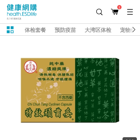
1
体检套餐
预防疫苗
大湾区体检
宠物健