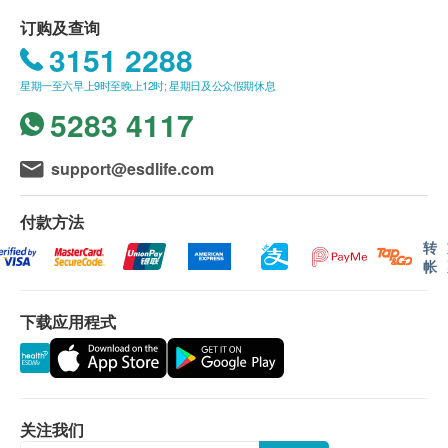
送貨條款：
订购及查询
成份
购买 鴻運貿易(國際)有限公司 产品总额满
3151 2288
穿心莲、蒲公英、紫花地丁
HK$500，即可享本地免费送货服务。 账单总额未
星期一至六早上9时至晚上12时; 星期日及公众假期休息
满HK$500需附加HK$30运费。
5283 4117
送货服务不适用于偏远地区及离岛(例如马湾、机
场、愉景湾、等地区)
我們將於確定訂單後1-3個工作天內安排發貨。
support@esdlife.com
本公司之农历新年假期将会于2026年2月16日(年廿
九)至2月24日(年初八)休息9天。直至2月25日(年初九)
付款方法
则一切正常运作。
转
帐
农历新年送货安排:
年假前最后下单及出货日期: 2026年2月12日 (年
下载应用程式
廿五)
新年期间，客人可照常下单购物，惟于此日期后确
定之订单，将会于年假过后2月25日按下单时间先
后再发货，如有不便，敬请原谅。
不排除運送時間會因節日而有所影響。當八號烈風
关注我们