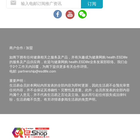
訊號懸掛或黑色暴雨警告生效時，送貨服務時間將
订阅
會延遲。
所有訂單須視乎相關貨品的供應情況再作最後確
認。倘若健康網購health.ESDlife未能提供任何訂
單上的貨品，健康網購health.ESDlife有權拒絕接
受該訂單，並且會於送貨前透過電話或電郵通知顧
商户合作 / 加盟
客再作安排。
如阁下拥有任何健康相关之服务及产品，并有兴趣成为健康网购 health.ESDlife
的服务及产品供应商，欢迎与健康网购 health.ESDlife业务发展部联络。我们会
退換條款：
于2个工作天内回覆，为阁下提供更多有关合作详情。
电邮:
partnership@esdlife.com
當顧客收取已訂購之貨品時，有責任檢查貨品是否
重要声明：
有損毀情況，一經確認簽收，恕不接受退換。
生活易会员於本网站内所发表的全部内容为即时更新，因此生活易不会预先审查
任何内容，并不会保证其准确性丶完整性及质量。此外，会员所发表的全部内容
退換產品必須包裝完整，如退換之產品有任何殘缺
均属个人意见，并不代表生活易之言论及立场。如从而引起任何损失或法律纠
或過期退回，供應商有權不受理。
纷，生活易概不负责。有关详情请参阅生活易的免责声明。
如有其他損壞或遺漏查詢，顧客必須保留有效收據
正本，並於送貨後3個工作天內按下列方式聯絡 鴻
運貿易(國際)有限公司 客戶服務部跟進。
電郵: Marketing@Hungwin.net