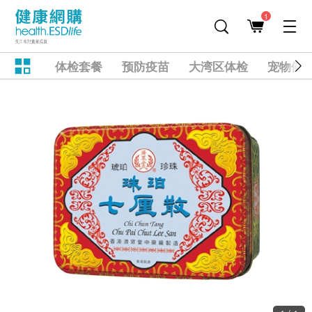
1
体检套餐
预防疫苗
大湾区体检
宠物健