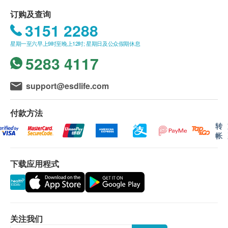
麦芽﹑猴枣﹑琥珀﹑紫苏叶﹑滑石﹑僵蚕﹑广藿香﹑
送貨條款：
订购及查询
胆南星﹑薄荷﹑羌活﹑槟榔﹑蝉蜕﹑钩藤﹑天麻
购买 鴻運貿易(國際)有限公司 产品总额满
3151 2288
HK$500，即可享本地免费送货服务。 账单总额未
星期一至六早上9时至晚上12时; 星期日及公众假期休息
满HK$500需附加HK$30运费。
5283 4117
送货服务不适用于偏远地区及离岛(例如马湾、机
场、愉景湾、等地区)
我們將於確定訂單後1-3個工作天內安排發貨。
support@esdlife.com
本公司之农历新年假期将会于2026年2月16日(年廿
九)至2月24日(年初八)休息9天。直至2月25日(年初九)
付款方法
则一切正常运作。
转
帐
农历新年送货安排:
年假前最后下单及出货日期: 2026年2月12日 (年
下载应用程式
廿五)
新年期间，客人可照常下单购物，惟于此日期后确
定之订单，将会于年假过后2月25日按下单时间先
后再发货，如有不便，敬请原谅。
不排除運送時間會因節日而有所影響。當八號烈風
关注我们