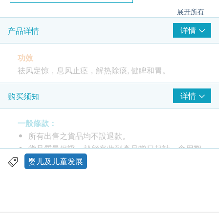
展开所有
详情
产品详情
功效
祛风定惊，息风止痉，解热除痰, 健睥和胃。
中成药注册编号: HKC-08510
详情
购买须知
服用方法
一般條款：
口服。 1个月内新生儿，每次半樽，每日1次；1个月
所有出售之貨品均不設退款。
以上至2岁以内，每次1樽，每日1次；2岁以上至14
貨品質量保證，於顧客收到產品當日起計，食用期
岁，每次1~2樽，每日2次，或遵医嘱。
應最少有12個月或以上。
婴儿及儿童发展
此產品由 鴻運貿易(國際)有限公司 提供。
成份
如有任何爭議，鴻運貿易(國際)有限公司 及 健康網
燕窝﹑珍珠﹑山楂﹑川贝母﹑六神曲﹑天竺黄﹑牛黄
購health.ESDlife保留最終決議權。
﹑白芥子﹑白附子(制)﹑全蝎﹑冰粒﹑茯苓﹑陈皮﹑