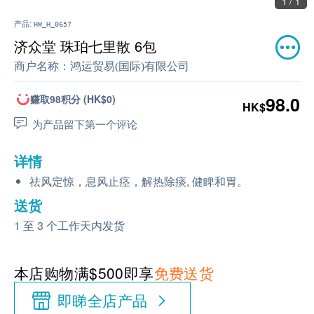
1 / 1
产品:
HW_H_0657
济众堂 珠珀七里散 6包
商户名称：
鸿运贸易(国际)有限公司
赚取98积分 (HK$0)
98.0
HK$
为产品留下第一个评论
详情
祛风定惊，息风止痉，解热除痰, 健睥和胃。
送货
1 至 3 个工作天内发货
本店购物满$500即享
免费送货
即睇全店产品