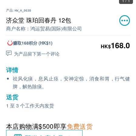
1 / 1
产品:
HW_H_0638
济众堂 珠珀回春丹 12包
商户名称：
鸿运贸易(国际)有限公司
赚取168积分 (HK$1)
168.0
HK$
为产品留下第一个评论
详情
祛风化痰，息风止痉，安神定惊，消食和胃，行气健
脾，解热除痰。
送货
1 至 3 个工作天内发货
本店购物满$500即享
免费送货