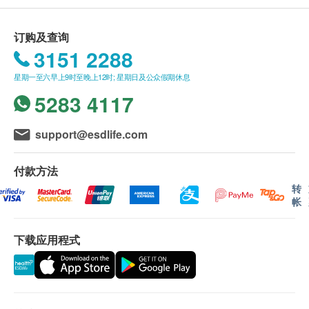
燕窝﹑珍珠﹑山楂﹑川贝母﹑六神曲﹑天竺黄﹑牛黄
﹑白芥子﹑白附子(制)﹑全蝎﹑冰粒﹑茯苓﹑陈皮﹑
送貨條款：
订购及查询
麦芽﹑猴枣﹑琥珀﹑紫苏叶﹑滑石﹑僵蚕﹑广藿香﹑
购买 鴻運貿易(國際)有限公司 产品总额满
3151 2288
胆南星﹑薄荷﹑羌活﹑槟榔﹑蝉蜕﹑钩藤﹑天麻
HK$500，即可享本地免费送货服务。 账单总额未
星期一至六早上9时至晚上12时; 星期日及公众假期休息
满HK$500需附加HK$30运费。
5283 4117
送货服务不适用于偏远地区及离岛(例如马湾、机
场、愉景湾、等地区)
我們將於確定訂單後1-3個工作天內安排發貨。
support@esdlife.com
本公司之农历新年假期将会于2026年2月16日(年廿
九)至2月24日(年初八)休息9天。直至2月25日(年初九)
付款方法
则一切正常运作。
转
帐
农历新年送货安排:
年假前最后下单及出货日期: 2026年2月12日 (年
下载应用程式
廿五)
新年期间，客人可照常下单购物，惟于此日期后确
定之订单，将会于年假过后2月25日按下单时间先
后再发货，如有不便，敬请原谅。