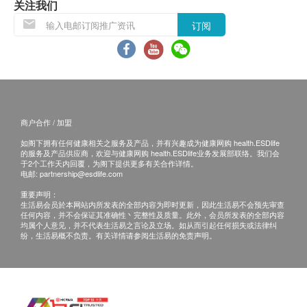
不排除運送時間會因節日而有所影響。當八號烈風
关注我们
訊號懸掛或黑色暴雨警告生效時，送貨服務時間將
订阅
會延遲。
所有訂單須視乎相關貨品的供應情況再作最後確
認。倘若健康網購health.ESDlife未能提供任何訂
單上的貨品，健康網購health.ESDlife有權拒絕接
受該訂單，並且會於送貨前透過電話或電郵通知顧
商户合作 / 加盟
客再作安排。
如阁下拥有任何健康相关之服务及产品，并有兴趣成为健康网购 health.ESDlife
的服务及产品供应商，欢迎与健康网购 health.ESDlife业务发展部联络。我们会
退換條款：
于2个工作天内回覆，为阁下提供更多有关合作详情。
电邮:
partnership@esdlife.com
當顧客收取已訂購之貨品時，有責任檢查貨品是否
重要声明：
有損毀情況，一經確認簽收，恕不接受退換。
生活易会员於本网站内所发表的全部内容为即时更新，因此生活易不会预先审查
任何内容，并不会保证其准确性丶完整性及质量。此外，会员所发表的全部内容
退換產品必須包裝完整，如退換之產品有任何殘缺
均属个人意见，并不代表生活易之言论及立场。如从而引起任何损失或法律纠
或過期退回，供應商有權不受理。
纷，生活易概不负责。有关详情请参阅生活易的免责声明。
如有其他損壞或遺漏查詢，顧客必須保留有效收據
正本，並於送貨後3個工作天內按下列方式聯絡 鴻
運貿易(國際)有限公司 客戶服務部跟進。
電郵: Marketing@Hungwin.net