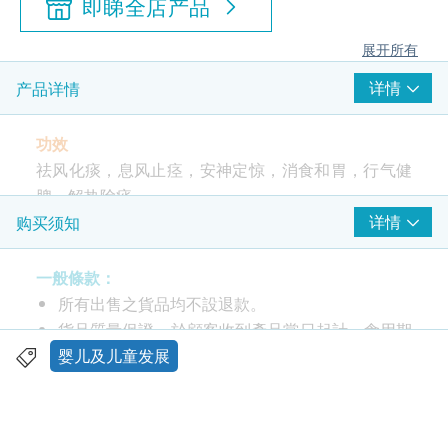
即睇全店产品
展开所有
详情
产品详情
功效
祛风化痰，息风止痉，安神定惊，消食和胃，行气健
脾，解热除痰。
详情
购买须知
中成药注册编号: HKC-08489
一般條款：
服用方法
所有出售之貨品均不設退款。
口服。 1个月内新生儿，每次半樽，每日1次；1个月
貨品質量保證，於顧客收到產品當日起計，食用期
以上至2岁以内，每次1樽，每日1次；2岁以上至14
應最少有12個月或以上。
婴儿及儿童发展
岁，每次1~2樽，每日2次，或遵医嘱。
此產品由 鴻運貿易(國際)有限公司 提供。
如有任何爭議，鴻運貿易(國際)有限公司 及 健康網
成份
購health.ESDlife保留最終決議權。