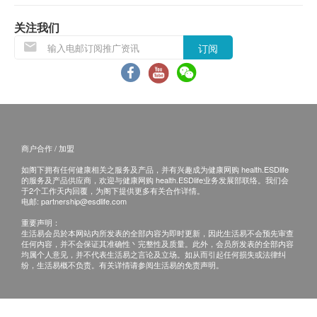
胸围
时间主动联络客户。
为您服务。
绒毛膜促性腺激素（β-HCG）
关注我们
内科检查
当面讲解：需至少提前3日预约具体时间（预约
早孕、睾丸肿瘤、异常妊娠、葡萄胎等的诊断。
外科检查
联系电话：+852 5124 1393），体检人在约定
280.0
订阅
HK$
耳鼻喉咙
时间到体检中心听医生当面讲解。
口腔检查
癌抗原153（CA153）
是一种乳腺癌相关抗原，临床上将CA15-3测定作为原发性乳
三、免责声明
血脂
腺癌的辅助诊断指标。
如有争议，健康网购health.ESDlife及云杉医疗保留最
280.0
HK$
后决定权。
总胆固醇
商户合作 / 加盟
甘油三酯
所有健康检查/服务并非作为医务诊断或治疗用
癌抗原242（CA242）
如阁下拥有任何健康相关之服务及产品，并有兴趣成为健康网购 health.ESDlife
是一种消化道广谱肿瘤标志物。升高：胰腺癌、胆囊癌(显著
高密度脂蛋白胆固醇
途。当阁下身体健康出现任何疾病征兆时，应立即
的服务及产品供应商，欢迎与健康网购 health.ESDlife业务发展部联络。我们会
升高)，大肠癌、大肠癌肝转移。
于2个工作天内回覆，为阁下提供更多有关合作详情。
低密度脂蛋白胆固醇
咨询有认可资格的医生，作出诊断及治疗。
280.0
电邮:
partnership@esdlife.com
HK$
脂蛋白(a)
本服务/产品由商户提供。生活易【健康网购
重要声明：
health.ESDlife】并没有经营或提供/产品。有关此
生活易会员於本网站内所发表的全部内容为即时更新，因此生活易不会预先审查
癌抗原50（CA50）
糖尿
任何内容，并不会保证其准确性丶完整性及质量。此外，会员所发表的全部内容
服务/产品的错漏或延误，或因使用此服务/产品而
CA-50增高见于87%的胰腺癌，80%的胆（道）囊癌，73%的
均属个人意见，并不代表生活易之言论及立场。如从而引起任何损失或法律纠
原发性肝癌，50%的卵巢癌，20%的结肠癌、乳腺癌、子宫癌
纷，生活易概不负责。有关详情请参阅生活易的免责声明。
空腹血糖
引致的损失、损害、受伤或法律诉讼，健康网购
等。动态观察其水平变化对癌肿疗效及预后判断、复发监测颇
糖化血红素
health.ESDlife概不负责。一切有关的索赔或查
具价值。此外，CA-50对恶性胸、腹水有较高检出率，故其对
鉴别良性和恶性胸、腹水有价值。在慢性肝病时，CA-50也可
询，须向提供服务之体检中心或商户提出。
肝功能