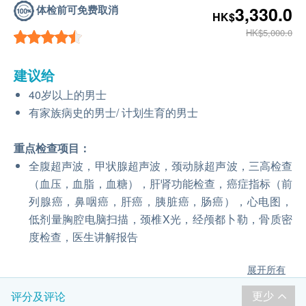
体检前可免费取消
3,330.0
HK$
HK$5,000.0
建议给
40岁以上的男士
有家族病史的男士/ 计划生育的男士
重点检查项目：
全腹超声波，甲状腺超声波，颈动脉超声波，三高检查
（血压，血脂，血糖），肝肾功能检查，癌症指标（前
列腺癌，鼻咽癌，肝癌，胰脏癌，肠癌），心电图，
低剂量胸腔电脑扫描，颈椎X光，经颅都卜勒，骨质密
度检查，医生讲解报告
展开所有
更少
评分及评论