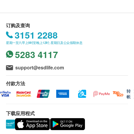
抽血时间段：上午8：00-10：30；下午14：00-17：30
静卧心电图
如果商户页面与体检计划页面的繁体中文、简体中
空腹项目，检查时间约15到20分种左右）
附睾蛋白4（HE4)
同型半胱氨酸
经美国FDA批准用于卵巢癌早期诊断的新型标志物，可与
文、英文三个版本有任何抵触或不相符之处，应以
体检中：
血浆脂蛋白磷脂酶A2
CA125联合检测提高卵巢癌筛查的敏感性和特异性，并可用于
繁体中文版本为准。
7、 请您以平常心对待体检，切忌紧张，在体检过程
订购及查询
高敏感丙种反应蛋白
盆腔包块患者的风险评估。
中真实回答医师问诊及您曾患疾病、家族病史等等以
280.0
3151 2288
HK$
X光
二、体检报告领取和讲解
利于您的健康检查结果的综合分析与评估。
重点项目
星期一至六早上9时至晚上12时; 星期日及公众假期休息
体检报告在体检后7-15天后可查看，云杉医疗提供
8、 婴幼儿和青少年不易接受X检查或在医师指导下进
胃泌素释放肽前体
颈椎X光检查
5283 4117
多见于小细胞肺癌。
简体中文的体检报告：
行。
280.0
HK$
电子版：云杉医疗会短信通知客户登录“云杉医
9、 静脉抽血后，要松开拳头，用止血贴适力按压穿
support@esdlife.com
2
基本项目
疗”微信公众号查看报告（短信附有电子查询账
刺点5分钟，不要揉，不要过早松开，以防局部出血
神经元特异性烯醇化酶(NSE)
号和密码）。如客户希望改为邮件/微信通知，
或形成血肿。
特异性烯醇化酶（NSE）是神经元和神经内分泌细胞所特有的
基本健康评估
付款方法
一种酸性蛋白酶，是小细胞肺癌(SCLC)最敏感最特异的肿瘤标
则须预留电邮地址/微信。
10、 在检查过程中遇到身体不适或疼痛，要及时告诉
志物。
转
纸质版：客人须持体检报告领取单或短信通知
医师护理师工作人员，避免发生意外。
身高
280.0
帐
HK$
前来体检中心领取。
体检后：
体重
体检报告出具后可预约医生讲解报告，客户可选择
11、请您认真阅读身体检查报告并听取医师的建议，
血压
恶性肿瘤生长因子(TSGF)
下载应用程式
以下渠道：
接受医师随访，及时检查、随诊或治疗。
脈搏
TSGF对小儿恶性实体瘤有诊断意义，具有广谱性，而且有很
高的特异性和敏感性。
电话讲解：需至少提前3日预约具体时间（预约
体质指标
12、 如果您对体检结果有疑问或有其他身体不适，欢
280.0
HK$
联系电话：+852 5124 1393），医生会按预约
腰臀比例
迎致电咨询（电话详见体检报告尾页），我们将竭诚