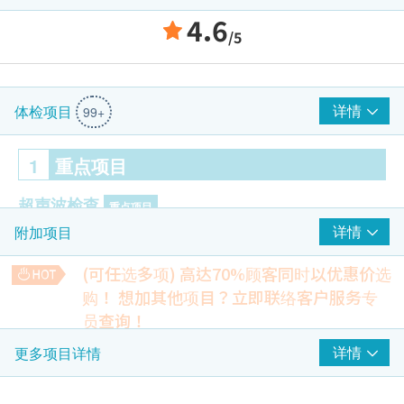
4.6
/5
详情
体检项目
99+
1
重点项目
超声波检查
重点项目
详情
附加项目
B超檢查-肝
B超檢查 - 胆囊
(可任选多项) 高达70%顾客同时以优惠价选
B超檢查 - 胰腺
购！
想加其他项目？立即联络客户服务专
脾脏超声波
员查询！
B超檢查 - 肾脏
CST4 胃癌及肠癌筛查项目
详情
更多项目详情
输尿管超声波
对胃肠癌的早期筛查，辅助诊断，疗效评估及病情监控，可以
前列腺超声波- 只限男士
在早期预警胃肠肿瘤风险。
550.0
B超檢查- 膀胱
HK$