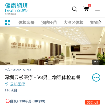
1
体检套餐
预防疫苗
大湾区体检
宠物健
2 / 8
产品:
YunShan_V3_Men
深圳云杉医疗 - V3男士增强体检套餐
云杉医疗
110项目
赚取9,990积分 (HK$99)
33% off