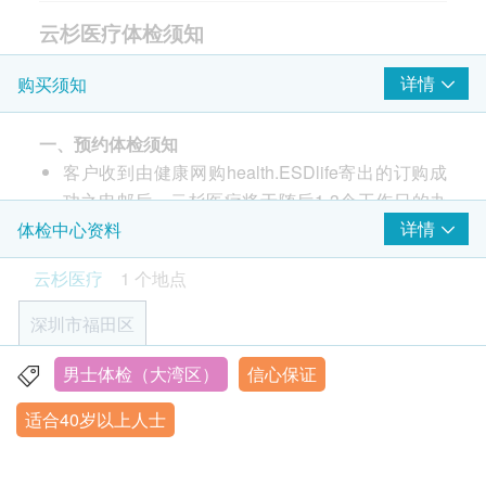
甲状腺超声波
云杉医疗体检须知
经颅都卜勒
岩藻糖苷酶（AFU）
体检前：
可检测原发性肝癌、卵巢癌等。
B超檢查-骨质密度
详情
购买须知
280.0
1、 体检前三天内保持正常饮食，勿饮酒，避免剧烈
HK$
颈动脉超声波
运动；检查前一日按时晚餐、清淡饮食，部分项目受
一、预约体检须知
癌症指标
肺细胞角蛋白21-1(Cyfra 21-1)（电发光）
检前禁食水8-12小时(如静脉采血、腹部超声波、碳十
重点项目
主要用于非小细胞肺癌及肺鳞癌筛查，乳腺、膀胱、胆道及胰
客户收到由健康网购health.ESDlife寄出的订购成
三呼气实验等）；
腺癌也有部分增高。
病毒抗体EBV (鼻咽癌)
功之电邮后，云杉医疗将于随后1-3个工作日的办
2、 请您在体检日根据预约时间准时到达云杉医疗接
280.0
HK$
甲种胎蛋白 (肝癌)
公时间内，致电客户预约身体检查的时间及地点。
详情
体检中心资料
受健康检查（记住体检前须至少空腹6-8个小时以保证
癌胚抗原 (肠癌)
客户亦可至少提前3日联络云杉医疗（联络电话：
血液检查结果准确）。检查当日勿服药（降血压药或
肺癌抗原二项
癌抗原 19.9 (胰脏癌)
云杉医疗
1 个地点
包含神经元特异性烯醇化酶(NSE)、肺细胞角蛋白21-1(Cyfra
+852 5124 1393）。
降血糖药除外），勿携带金银、玉器饰物等贵重物
总前列腺癌抗原 (只限男士)
21-1)。
客户至现场后，云杉医疗工作人员会核对客户的姓
品。
深圳市福田区
560.0
游离前列腺癌抗原 (只限男士)
HK$
名、出生年月日、手机号及健康网购
3、 到达门诊部请先在前台登记并填写「健康体检资
health.ESDlife成功订购之电邮。
心脏检查
讯表」。
男士体检（大湾区）
信心保证
重点项目
深圳市福田区莲花街道益田路6001号太平金融大厦4楼
肺癌抗体7项
体检计划有效期为3个月，客户必须于3个月内（由
包括：P53自身抗体、PGP9.5自身抗体、SOX2自身抗体、
4、 计画要宝宝的体检者，请预先告知医护人员，我
乳酸脱氢酶
适合40岁以上人士
2026年营业时间安排：2026年3月10日后开始营业
GAGE7自身抗体、 GBU4-5自身抗体、MAGE A1 自身抗体、
确认付款日期起计）接受有关检查，逾期作废。
们将不安排您做放射X线检查。
GAGE 自身抗体。
营业时间：周二到周日，上午8：00-12：00，下午14:00-
α-羟丁酸脱氢酶
体检时，如果遇到医生不会说广东话的情况，云杉
5、 非接触眼压检查时请勿带隐形眼睛。
1,090.0
17:30
HK$
肌酸激酶
医疗可安排医护人员陪同提供翻译服务。
6、 运动平板检查建议当天着跑鞋参加检查（属于非