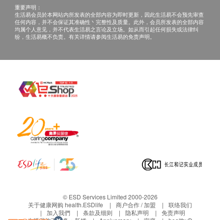
2
基本项目
所有健康检查/服务并非作为医务诊断或治疗用
重要声明：
途。当阁下身体健康出现任何疾病徵兆时，应立即
生活易会员於本网站内所发表的全部内容为即时更新，因此生活易不会预先审查
基本健康评估
任何内容，并不会保证其准确性丶完整性及质量。此外，会员所发表的全部内容
咨询有认可资格的医生，作出诊断及治疗。
均属个人意见，并不代表生活易之言论及立场。如从而引起任何损失或法律纠
纷，生活易概不负责。有关详情请参阅生活易的免责声明。
本服务/产品由商户提供。生活易【健康网购
血压
ESDlife】并没有经营或提供本服务/产品。有关此
体质指标
服务/产品的错漏或延误，或因使用此服务/产品而
身高
引致的损失、损害、受伤或法律诉讼，健康网购
体重
health.ESDlife概不负责。一切有关的索偿或查
体脂肪率
询，须向提供服务之体检中心或商户提出。
口腔检查
耳鼻喉检查
内科检查
外科检查
人体成份分析
血脂
载脂蛋白A1
© ESD Services Limited 2000-2026
关于健康网购 health.ESDlife
商户合作 / 加盟
联络我们
载脂蛋白B
加入我們
条款及细则
隐私声明
免责声明
总胆固醇