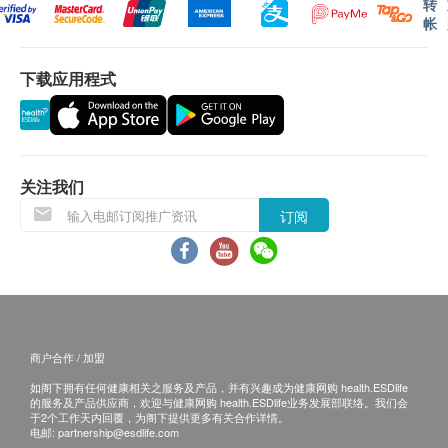
转
出具体检报告后，深圳企鹅门诊部会发送提醒
肌酸激酶同工酶
帐
讯息至客户预留的手机号短信息内，微信小程
谷草转氨酶
序‘中间带医疗’可自行下载报告；
高敏感丙种反应蛋白
下载应用程式
预留E-mail，深圳企鹅门诊部会在报告完成后
乳酸脱氢酶同工酶1
发送至客人电邮地址。
十二导联心电图
体检报告出具后可预约医生讲解报告，客户可选择
电脑扫描
以下渠道：
重点项目
关注我们
电话讲解：需至少提前1日预约具体时间
低放射剂量胸腔检查
（WhatsApp：+86 19076182486），医生会按
订阅
低放射剂量头部检查
预约时间主动联络客户。
幽门螺杆菌
当面讲解：需至少提前1日预约具体时间
重点项目
（WhatsApp：+86 19076182486），体检人在
幽门螺旋菌抗原
约定时间到中心聼医生当面讲解。
骨质密度检查
重点项目
商户合作 / 加盟
三、免责声明
如阁下拥有任何健康相关之服务及产品，并有兴趣成为健康网购 health.ESDlife
超声骨质密度检测
如有争议，健康网购health.ESDlife 及深圳企鹅门诊
的服务及产品供应商，欢迎与健康网购 health.ESDlife业务发展部联络。我们会
于2个工作天内回覆，为阁下提供更多有关合作详情。
部保留最后决定权。
电邮:
partnership@esdlife.com