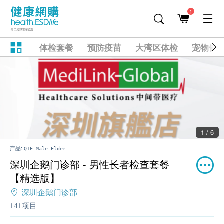
1
体检套餐
预防疫苗
大湾区体检
宠物健
1 / 6
产品:
QIE_Male_Elder
深圳企鹅门诊部 - 男性长者检查套餐
【精选版】
深圳企鹅门诊部
141项目