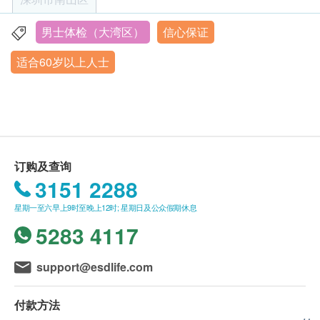
癌胚抗原 (肠癌)
客户至现场后，深圳企鹅门诊部工作人员会核对客
小时之前避免小便，使膀胱充满尿液，形成音感视
总前列腺癌抗原 (只限男士)
户的姓名、出生年月日、手机号及健康网购
窗，使超声波更清晰。
男士体检（大湾区）
信心保证
深圳市南山區軟件產業基地海天二路19號盈峰中心206,302
游离前列腺癌抗原 (只限男士)
health.ESDlife订购成功之电邮以确认客户身份。
如果您在检查前感到不适或患有其他疾患康覆(不
室
前列腺抗原比率
适合60岁以上人士
订单如需改期，请至少提前1日透过WhatsApp联
超过3天)，我们建议您延缓体检。避免实验室检查
營業時間：星期二至星期六 上午08:30am - 17:30am
细胞角蛋白19片段(肺)
络 +86 19076182486【WhatsApp】。
可能会因此受到影响从而导致结果不准确。
星期日至星期一、及内地公眾假期︰休息
胰脏肿瘤标记(CA19.9)
身体检查计划有效期为3个月，客户必须于3个月内
如您有近期外院的医疗报告，X光扫描片，化验报
2026年1月25日-2026年2月28日期间暂停体检服务，2026
癌抗原125
年3月1日恢复预约。
(由确认付款日期起计)接受有关检查，逾期作废
告以及服用药物或药物名，可携带至医院。
癌抗原242
体检时, 如果遇到医生不会説广东话的情况，深圳
恶性肿瘤生长因数
企鹅门诊部可安排医护人员陪同提供翻译服务。
订购及查询
EB病毒衣壳抗原IgA抗体（鼻咽癌）
如果商户页面与体检计划页面的繁体中文、简体中
3151 2288
EB病毒Rta-IgG（鼻咽癌）
文、英文三个版本有任何抵触或不相符之处，应以
EB病毒早期抗原IgA抗体（鼻咽癌）
星期一至六早上9时至晚上12时; 星期日及公众假期休息
繁体中文版本为准。
5283 4117
心脏检查
重点项目
二、体检报告领取和讲解
同型半胱氨酸
support@esdlife.com
体检报告为简体中文版本。
乳酸脱氢酶
体检报告会在体检后7~14个工作日内发送，客户
α-羟丁酸脱氢酶
付款方法
可选择以下途径查看体检报告：
肌酸激酶