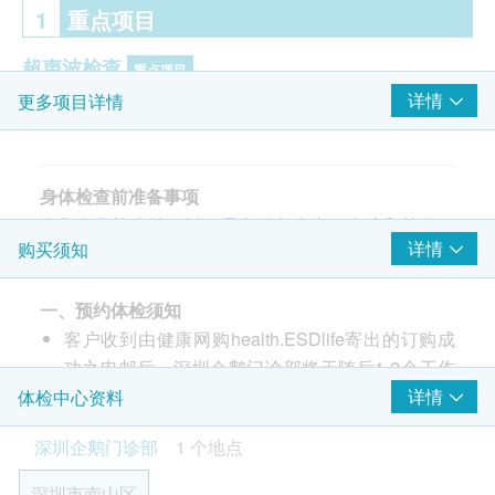
1
重点项目
超声波检查
重点项目
详情
更多项目详情
前列腺超声波- 只限男士
B超檢查- 膀胱
甲状腺超声波
上腹腔超声波:肝
身体检查前准备事项
上腹腔超声波:胰
在您身体检查前，以下讯息供您参考。血液和其他一
详情
购买须知
上腹腔超声波:脾
些检查需要您在检查前做相关准备。
上腹腔超声波:胆
节食至少8小时。避免在检查前一晚23：00后进餐
上腹腔超声波:肾
一、预约体检须知
(可以喝少量白开水）。
颈动脉超声波
客户收到由健康网购health.ESDlife寄出的订购成
请在抽血检查后服用您常规晨间药物
输尿管超声波
功之电邮后，深圳企鹅门诊部将于随后1-2个工作
尿液和粪便检查建议在例假结束后3 天后进行
心脏超声波
天的办公时间内，致电客户预约身体检查的时间及
详情
体检中心资料
若要进行上腹部超声波检查，需空腹8小时以上。
地点。客户亦可至少提前1日透过WhatsApp联络
检查进行时，由于会使用到凝胶，可能稍感不适，
癌症指标
重点项目
深圳企鹅门诊部
1 个地点
深圳企鹅门诊部进行预约（WhatsApp：+86
比如少许湿冷的感觉。
甲种胎蛋白 (肝癌)
19076182486）。
进行盆腔超声波检查之前，需要多喝水并在检查1
深圳市南山区