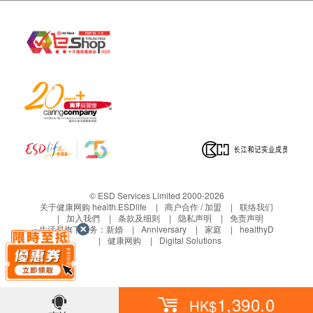
金田路3037号金中环国际商务大厦40楼。
淋巴细胞百份比
卓正医疗南山蛇口中心分店：深圳市南山区
淋巴细胞绝对值
工业四路万融大厦A座5楼B单元。
红血球
胃镜/结肠镜/胃肠镜检查报告的领取和讲解
血紅素
在不涉及取息肉或病理组织活检的情况下，客人可
红血球压积量
在体检日确认报告语言（报告语言可选择简体中文
紅血球平均體積
或英文，讲解语言可选择普通话 / 广东话 / 英
红血球平均血红素量
语）。选择中文报告的客人可在当日领取报告并听
红血球平均血红素浓度
取医生讲解；英文报告可在当日听取医生讲解，报
红细胞分布宽度变异系数
红细胞分布宽度标准差
告则等待需5日后发送至客人预留之电邮。
血小板
如涉及取息肉或病理组织活检，则需待7天后活检
© ESD Services Limited 2000-2026
血小板压积
报告完成，医生于邮件解读活检报告。如和客人希
关于健康网购 health.ESDlife
商户合作 / 加盟
联络我们
平均血小板体积
望通过电话或当面讲解，须另附诊费500元人民币
加入我們
条款及细则
隐私声明
免责声明
生活易旗下业务：
新婚
Anniversary
家庭
healthyD
血小板分布宽度
（直接向深圳市卓正医疗支付），可电话或
健康网购
Digital Solutions
Whatsapp联络+852 5168 9180预约讲解时间与地
泌尿情况
点。
小便酸碱度
1,390.0
HK$
小便葡萄糖
三、免责声明