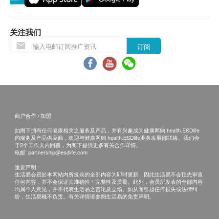
出具体检报告后，卓正会发送提醒讯息至客户
白蛋白球蛋白比例
预留的手机号短信息内，点击链接即可查看；
白蛋白
登入【卓正医疗】小程式查看报告；
关注我们
谷丙转氨酶
预留E-mail，发送至邮箱内查看。
订阅
谷草转氨酶
体检报告出具后可预约医生讲解报告（可选择普通
球蛋白
话 / 广东话 / 英语讲解），客户可选择以下渠道：
总蛋白质
电话讲解：需至少提前1日预约具体时间（预约
联络电话：+852 5168 9180），医生会按预约
血液检查
时间主动联络客户。
白血球
商户合作 / 加盟
当面讲解：需至少提前1日预约具体时间（预约
中性粒细胞百份比
联络电话：+852 5168 9180），体检人在约定
如阁下拥有任何健康相关之服务及产品，并有兴趣成为健康网购 health.ESDlife
中性粒细胞绝对值
的服务及产品供应商，欢迎与健康网购 health.ESDlife业务发展部联络。我们会
时间到中心聼医生当面讲解。如预约当面讲
于2个工作天内回覆，为阁下提供更多有关合作详情。
单核细胞绝对值
电邮:
partnership@esdlife.com
解，有以下地点可供选择：
单核细胞百份比
重要声明：
卓正医疗南山深圳湾诊所分店：深圳市南山
嗜酸性粒细胞绝对值
生活易会员於本网站内所发表的全部内容为即时更新，因此生活易不会预先审查
区海德三道1288号航天科技广场B座商业裙
任何内容，并不会保证其准确性丶完整性及质量。此外，会员所发表的全部内容
嗜酸粒细胞百份比
均属个人意见，并不代表生活易之言论及立场。如从而引起任何损失或法律纠
楼5楼（非写字楼）。
纷，生活易概不负责。有关详情请参阅生活易的免责声明。
嗜碱性粒细胞绝对值
卓正医疗福田会展中心分店：深圳市福田区
嗜碱粒细胞百份比