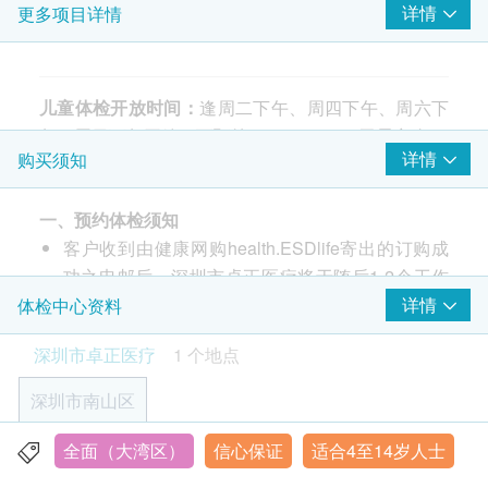
详情
更多项目详情
上腹腔超声波:肝
上腹腔超声波:胰
上腹腔超声波:脾
上腹腔超声波:胆
儿童体检开放时间：
逢周二下午、周四下午、周六下
上腹腔超声波:肾
午、周日下午开放，可预约13:30-15:30；无需空腹。
详情
购买须知
重金属
重点项目
体检地址：
广东省深圳市南山区海德三道1288号航天
一、预约体检须知
科技广场B座商业裙楼5楼（非写字楼）。
全血铅测定
客户收到由健康网购health.ESDlife寄出的订购成
功之电邮后，深圳市卓正医疗将于随后1-2个工作
注意事项：
2
基本项目
天的办公时间内，致电客户预约身体检查的时间及
详情
体检中心资料
1）儿童进行体检时须由父母或监护人陪同；
地点。客户亦可至少提前1日致电至深圳市卓正医
2）9-14岁女童：青春期女性请避开月经期；
基本健康评估
深圳市卓正医疗
1 个地点
疗香港客户经理处进行预约（联络电话：+852
3）体检时长：大约1个半小时左右，具体依当天实际
健康问卷
5168 9180）。
情况；
深圳市南山区
皮肤检查
客户至现场后，深圳市卓正医疗工作人员会核对客
4）体检报告7个自然日完成；
浅表淋巴结检查
户的姓名、出生年月日、手机号及健康网购
5）请在孩子健康状态下就诊，如孩子有出现传染性
全面（大湾区）
信心保证
适合4至14岁人士
深圳市南山区海德三道1288号航天科技广场B座商业裙楼5
耳鼻喉检查
health.ESDlife预约成功之电邮
疾病或者其他身体不适（如水痘、手足口病、发热、
楼