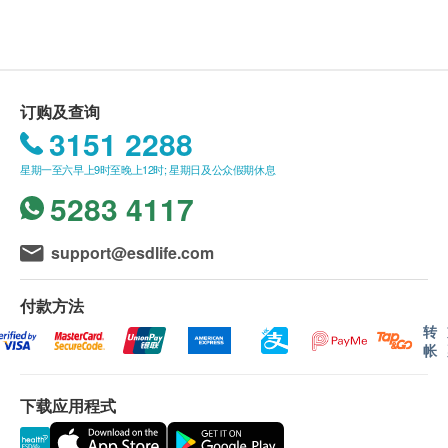
心肺胸廓及腹部检查
订单如需改期，请至少提前1日联络 +852 5168
咳嗽等），请择期预约；
脊柱及四肢检查
显示地图
9180【电话或WhatsApp】。
6）体检项目包括尿液检查，孩子到达诊所后，可尽
发育情况评估（乳房、外生殖器等）
身体检查计划有效期为3个月，客户必须于3个月内
快领取标本盒留尿；
营业时间：星期一至星期日 早上8:00至晚上17:00
身高
内地公众假期：休息
（由确认付款日期起计）接受有关检查，逾期作
7）涉及隐私部位检查，请提前与您的孩子充分沟
体重
订购及查询
废。
通；
体质指标
3151 2288
体检时，如果遇到医生不会说广东话的情况，深圳
8）建议穿着宽松舒适衣物，方便穿脱；
体温
市卓正医疗可安排医护人员陪同提供翻译服务。
9）体检报告书写得较为详细，故不包含解读报告；
星期一至六早上9时至晚上12时; 星期日及公众假期休息
血压
如果商户页面与体检计划页面的繁体中文、简体中
如有疑问的话可以联系香港客户经理+852
5283 4117
心率
文、英文三个版本有任何抵触或不相符之处，应以
51689180；
血脂
繁体中文版本为准。
10）可以提供英文报告。
support@esdlife.com
总胆固醇
二、報告領取和講解
付款方法
高密度脂蛋白胆固醇
體檢報告領取和講解（
不包含胃镜/结肠镜/胃肠镜
）
转
糖尿
帐
客人可在体检日确认报告语言（可选择简体中文或
英文）。
随机血糖
体检报告会在体检后14日内发送，客户可选择以下
下载应用程式
途径查看体检报告：
肝功能