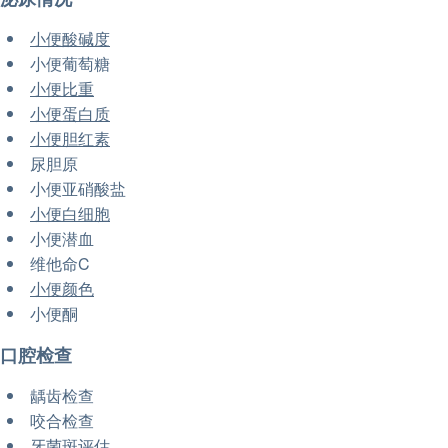
小便酸碱度
小便葡萄糖
小便比重
小便蛋白质
小便胆红素
尿胆原
小便亚硝酸盐
小便白细胞
小便潜血
维他命C
小便颜色
小便酮
口腔检查
龋齿检查
咬合检查
牙菌斑评估