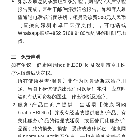
如涉及取息肉或病理组织活检，则需待7天后活检
报告完成，医生于邮件解读活检报告。如和客人希
望通过电话或当面讲解，须另附诊费500元人民币
（直接向深圳市卓正医疗支付），可电话或
Whatsapp联络+852 5168 9180预约讲解时间与地
点。
三、免责声明
如有争议，健康网购health.ESDlife 及深圳市卓正医
疗保留最后决定权。
所有健康检查/服务并非作为医务诊断或治疗用
途。当阁下身体健康出现任何疾病征兆时，应立即
咨询有认可资格的医生，作出诊断及治疗。
服务/产品由商户提供。生活易【健康网购
health.ESDlife】并没有经营或提供服务/产品。有
关此服务/产品的错漏或延误，或因使用此服务/产
品而引致的损失、损害、受伤或法律诉讼，健康网
购health.ESDlife概不负责。一切有关的索赔或查