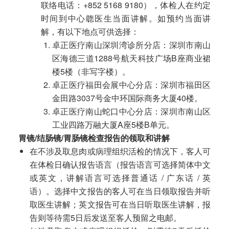
联络电话：+852 5168 9180），体检人在约定
时间到中心聼医生当面讲解。如预约当面讲
解，有以下地点可供选择：
卓正医疗南山深圳湾诊所分店：深圳市南山
区海德三道1288号航天科技广场B座商业裙
楼5楼（非写字楼）。
卓正医疗福田会展中心分店：深圳市福田区
金田路3037号金中环国际商务大厦40楼。
卓正医疗南山蛇口中心分店：深圳市南山区
工业四路万融大厦A座5楼B单元。
胃镜/结肠镜/胃肠镜检查报告的领取和讲解
在不涉及取息肉或病理组织活检的情况下，客人可
在体检日确认报告语言（报告语言可选择简体中文
或英文，讲解语言可选择普通话 / 广东话 / 英
语）。选择中文报告的客人可在当日领取报告并听
取医生讲解；英文报告可在当日听取医生讲解，报
告则等待需5日后发送至客人预留之电邮。