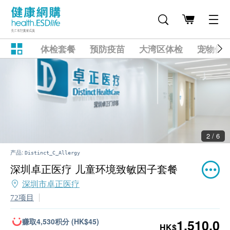
体检套餐
预防疫苗
大湾区体检
宠物健
2 / 6
产品:
Distinct_C_Allergy
深圳卓正医疗 儿童环境致敏因子套餐
深圳市卓正医疗
72项目
赚取4,530积分 (HK$45)
1,510.0
HK$