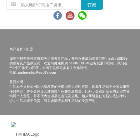
订阅
商户合作 / 加盟
如阁下拥有任何健康相关之服务及产品，并有兴趣成为健康网购 health.ESDlife
的服务及产品供应商，欢迎与健康网购 health.ESDlife业务发展部联络。我们会
于2个工作天内回覆，为阁下提供更多有关合作详情。
电邮:
partnership@esdlife.com
重要声明：
生活易会员於本网站内所发表的全部内容为即时更新，因此生活易不会预先审查
任何内容，并不会保证其准确性丶完整性及质量。此外，会员所发表的全部内容
均属个人意见，并不代表生活易之言论及立场。如从而引起任何损失或法律纠
纷，生活易概不负责。有关详情请参阅生活易的免责声明。