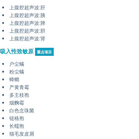
上腹腔超声波:肝
上腹腔超声波:胰
上腹腔超声波:脾
上腹腔超声波:胆
上腹腔超声波:肾
吸入性致敏原
重点项目
户尘螨
粉尘螨
蟑螂
产黄青霉
多主枝孢
烟麴霉
白色念珠菌
链格孢
长蠕孢
猫毛发皮屑