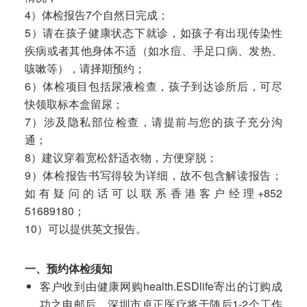
4）体检报告7个自然日完成；
5）请在孩子健康状态下就诊，如孩子有出现传染性
疾病或者其他身体不适（如水痘、手足口病、发热、
咳嗽等），请择期预约；
6）体检项目包括尿液检查，孩子到达诊所后，可尽
快领取标本盒留尿；
7）涉及隐私部位检查，请提前与您的孩子充分沟
通；
8）建议穿着宽松舒适衣物，方便穿脱；
9）体检报告书写得较为详细，故不包含解读报告；
如有疑问的话可以联系香港客户经理+852
51689180；
10）可以提供英文报告。
一、预约体检须知
客户收到由健康网购health.ESDlife寄出的订购成
功之电邮后，深圳市卓正医疗将于随后1-2个工作