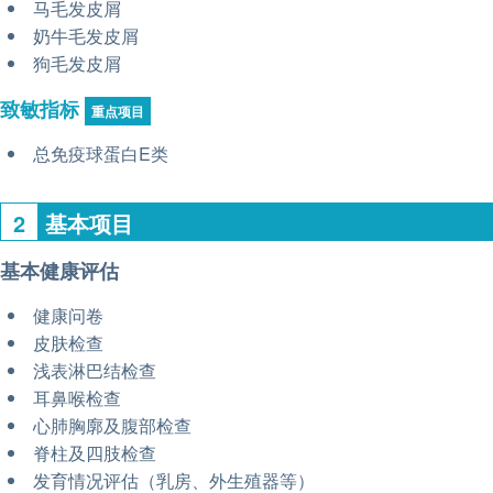
马毛发皮屑
奶牛毛发皮屑
狗毛发皮屑
致敏指标
重点项目
总免疫球蛋白E类
2
基本项目
基本健康评估
健康问卷
皮肤检查
浅表淋巴结检查
耳鼻喉检查
心肺胸廓及腹部检查
脊柱及四肢检查
发育情况评估（乳房、外生殖器等）