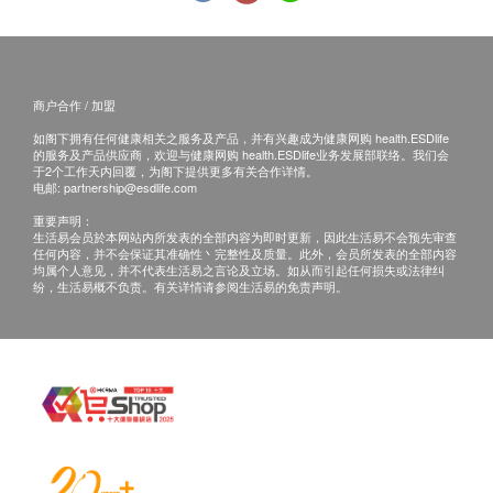
体质指标
联络电话：+852 3848 1047），医生会按预约
时间主动联络客户。
血脂
当面讲解：需至少提前1日预约具体时间（预约
总胆固醇
联络电话：+852 3848 1047），体检人在约定
商户合作 / 加盟
甘油三酯
时间到中心聼医生当面讲解。如预约当面讲
如阁下拥有任何健康相关之服务及产品，并有兴趣成为健康网购 health.ESDlife
高密度胆固醇
解，有以下地点可供选择：
的服务及产品供应商，欢迎与健康网购 health.ESDlife业务发展部联络。我们会
低密度胆固醇
于2个工作天内回覆，为阁下提供更多有关合作详情。
深圳市罗湖区南湖街道和平路火车西站二层
电邮:
partnership@esdlife.com
载脂蛋白A1
G区2层部分、3-7层
深圳罗湖东门君亭尚品酒店 - 【下午茶套餐】赛博大床房 +双人自
重要声明：
载脂蛋白B
助早餐 + 下午茶（水果&蛋糕）
生活易会员於本网站内所发表的全部内容为即时更新，因此生活易不会预先审查
总及高密度胆固醇比例
任何内容，并不会保证其准确性丶完整性及质量。此外，会员所发表的全部内容
均属个人意见，并不代表生活易之言论及立场。如从而引起任何损失或法律纠
载脂蛋白A1/载脂蛋白B 比率
纷，生活易概不负责。有关详情请参阅生活易的免责声明。
三、免责声明
如有争议，健康网购health.ESDlife 及深圳希华爱康
糖尿
健医院保留最后决定权。
空腹血糖
所有健康检查/服务并非作为医务诊断或治疗用
糖化血色素
途。当阁下身体健康出现任何疾病徵兆时，应立即
谘询有认可资格的医生，作出诊断及治疗。
肝功能
本服务/产品由商户提供。生活易【健康网购
谷丙转氨酶