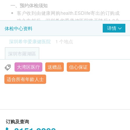
甲状腺超声波
一、预约体检须知
多，以吞药为主），有糖尿病、哮喘、心脏病等客户
心脏超声波
客户收到由健康网购health.ESDlife寄出的订购成
请携带药物。
功之电邮后，深圳希华爱康健医院将于随后1-2个
2. 如有特殊身体状况，请如实向主检医师说明（如心
癌症指标
重点项目
工作天的办公时间内，致电客户预约身体检查的时
详情
体检中心资料
脑血管疾病、糖尿病等）。
前列腺癌抗原
间及地点。客户亦可至少提前1日联络深圳希华爱
3. 请穿着宽松轻便的服装，进行X光检查时建议穿着
深圳希华爱康健医院
1 个地点
甲种胎蛋白 (肝癌)
康健医院进行预约（联络电话：+852 3848
棉质内衣，尽量避免穿戴有金属亮片、金属扣的衣物
癌胚抗原 (肠癌)
1047）。
（现场需脱掉）以及项链、手机、钥匙、硬币等金属
深圳市羅湖區
癌抗原 19.9 (胰脏癌)
客户至现场后，深圳希华爱康健医院工作人员会核
物品（现场需摘下）。进行超声波、心电图检查时，
癌抗原72.4(胃及肠)
$300 丰泽电子礼券
对客户的姓名、出生年月日、手机号及健康网购
男士不宜打领带或穿紧袖上衣。
大湾区医疗
送赠品
信心保证
深圳市罗湖区南湖街道和平路火车西站二层G区2层部分、
鼻咽癌症测定
health.ESDlife订购成功之电邮以确认客户身份。
4. 便标本留取时，如有黏液或血便，请多取该部分。
3-7层
鳞状细胞癌抗原
适合所有年龄人士
订单如需改期，请至少提前1日联络 +852 3848
尿标本留取时，最好为第一次晨尿的中段尿。
营业时间：星期一 - 星期五：9:00-17:30；星期六 - 星期
1047【电话或WhatsApp】。
5. 进行前列腺检查时，请保持膀胱充盈（膀胱充盈以
心脏检查
日：9:00-18:00
重点项目
身体检查计划有效期为3个月，客户必须于3个月内
出现尿意，但又不憋胀为适度）。
内地春节假期休息
同型半胱氨酸
（由确认付款日期起计）接受有关检查，逾期作
6. 体检时，请务必按体检内容逐项检查，避免漏检，
肌酸激酶
废。
以免影响健康状况评估。
肌酸激酶同工酶
体检时, 如果遇到医生不会説广东话的情况，深圳
7. 若受检者因自身原因放弃某些检查项目，请在该项
订购及查询
乳酸脱氢酶
希华爱康健医院可安排医护人员陪同提供翻译服
目栏签字确认。