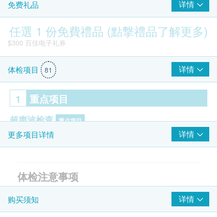
详情
免费礼品
任選 1 份免費禮品 (點撃禮品了解更多)
$300 百佳电子礼券
详情
体检项目
81
1
重点项目
超声波检查
重点项目
详情
更多项目详情
B超檢查-肝
胆囊及胆管超声波
胰脏超声波
体检注意事项
脾脏超声波
$300 AEON 礼券
B超檢查 - 肾脏
1. 请于检查前一晚上8时后禁食，避免剧烈运动，并
详情
购买须知
前列腺超声波- 只限男士
保持充足睡眠；体检当日早晨须空腹（禁食、水及服
颈动脉超声波
药等），有高血压者可服药后来体检（水不宜喝太