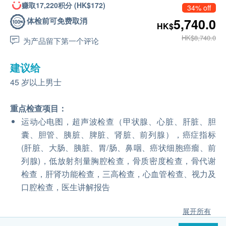
赚取17,220积分 (HK$172)
34% off
体检前可免费取消
5,740.0
HK$
HK$8,740.0
为产品留下第一个评论
建议给
45 岁以上男士
重点检查项目：
运动心电图，超声波检查（甲状腺、心脏、肝脏、胆
囊、胆管、胰脏、脾脏、肾脏、前列腺），癌症指标
(肝脏、大肠、胰脏、胃/肠、鼻咽、癌状细胞癌瘤、前
列腺)，低放射剂量胸腔检查，骨质密度检查，骨代谢
检查，肝肾功能检查，三高检查，心血管检查、视力及
口腔检查，医生讲解报告
展开所有