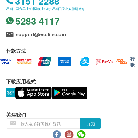
3151 2288
α-羟丁酸脱氢酶
务。
8. 体检完毕后，请将体检流程指引单交给前台工作人
运动心电图
星期一至六早上9时至晚上12时; 星期日及公众假期休息
如果商户页面与体检计划页面的繁体中文、简体中
员，以便确认是否有漏检项目。
5283 4117
文、英文三个版本有任何抵触或不相符之处，应以
$500 Hutchgo.com 旅遊礼券
电脑扫描
重点项目
繁体中文版本为准。
support@esdlife.com
低剂量肺部电脑扫描
二、体检报告领取和讲解
骨质疏松检查
重点项目
付款方法
体检报告为简体中文版本。
转
骨质密度检验
体检报告会在体检后14日内完成，客户可选择以下
帐
途径查看体检报告：
愛滋病 HIV
重点项目
体检报告完成后，深圳希华爱康健医院会发送
下载应用程式
提醒讯息至客户预留的手机号短信息内，点击
艾滋病病毒抗原及抗体
链接即可查看；
预留E-mail，深圳希华爱康健医院会在报告完
2
基本项目
成后发送至客户电邮地址。
St. Alexander II Polo Club 20吋行李箱（价值$980）
关注我们
体检报告完成后可预约医生讲解报告，客户可选择
基本健康评估
以下渠道：：
订阅
医生会诊及体格检查
电话讲解：需至少提前1日预约具体时间（预约