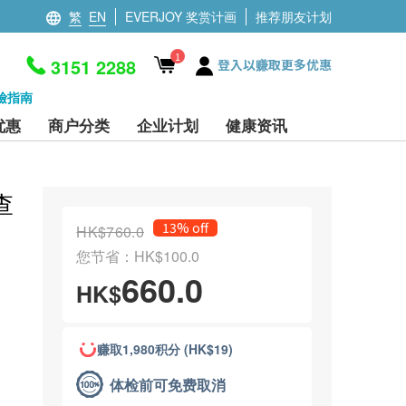
繁
EN
EVERJOY 奖赏计画
推荐朋友计划
1
3151 2288
登入以赚取更多优惠
檢指南
优惠
商户分类
企业计划
健康资讯
查
13% off
HK$760.0
您节省：HK$100.0
660.0
HK$
赚取1,980积分 (HK$19)
体检前可免费取消