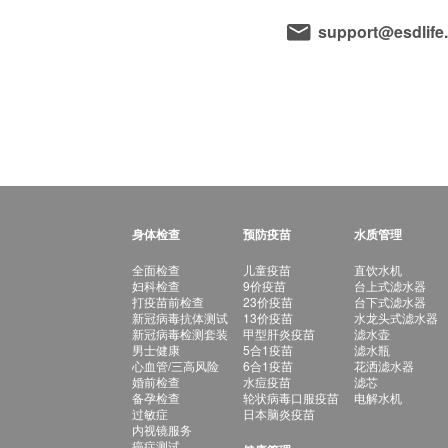
support@esdlife
身体检查
预防疫苗
水质管理
全面检查
儿童疫苗
直饮水机
妇科检查
9价疫苗
台上式滤水器
打疫苗前检查
23价疫苗
台下式滤水器
新冠病毒抗体测试
13价疫苗
水龙头式滤水器
新冠病毒检测套装
甲型肝炎疫苗
滤水壶
男士健康
5合1疫苗
滤水瓶
心血管/三高风险
6合1疫苗
花洒滤水器
婚前检查
水痘疫苗
滤芯
备孕检查
轮状病毒口服疫苗
电解水机
过敏症
日本脑炎疫苗
内视镜服务
癌症测试