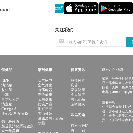
.com
关注我们
保健品
家居健康
健康资讯
商户合作 / 加盟
如阁下拥有任何健康相关
NMN
日常家电
身体检查
及产品供应商，欢迎与健
滴鸡精
空气净化
疫苗
回覆，为阁下提供更
益生菌
厨房电器
家居健康
电邮:
partnership@es
虫草
宠物健康
个人健康
灵芝及云芝
长者健康
有机食品
重要声明：
滴鱼精
防疫产品
宠物健康
生活易会员於本网站
Omega 3
睡眠用品
容，并不会保证其准
维他命 及 矿物质
害虫处理
常见问题
见，并不代表生活易
健康及有机食品
责。有关详情请参阅
强化免疫力
饮品
首次验身指引
肠道及消化系统健康
热门问题
女士及美容