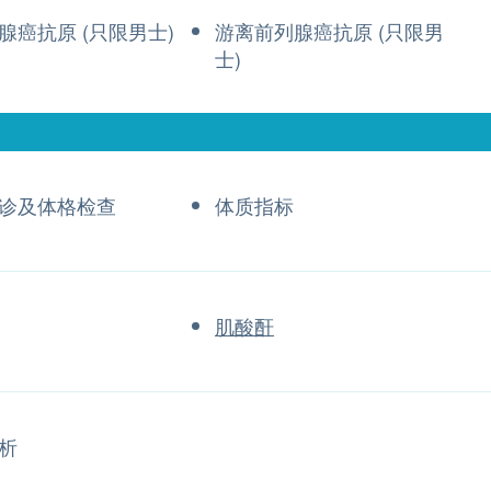
腺癌抗原 (只限男士)
游离前列腺癌抗原 (只限男
士)
诊及体格检查
体质指标
肌酸酐
析