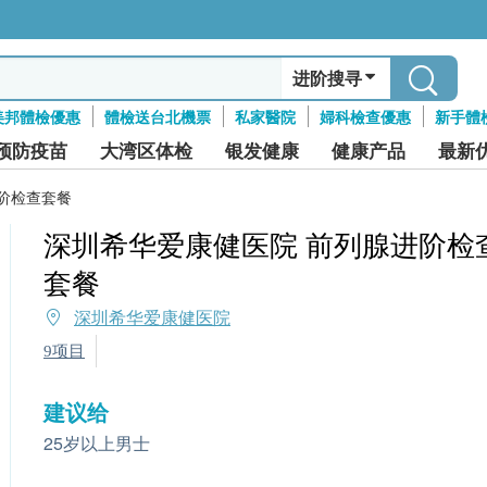
进阶搜寻
美邦體檢優惠
體檢送台北機票
私家醫院
婦科檢查優惠
新手體
预防疫苗
大湾区体检
银发健康
健康产品
最新
阶检查套餐
深圳希华爱康健医院 前列腺进阶检
套餐
深圳希华爱康健医院
9项目
建议给
25岁以上男士