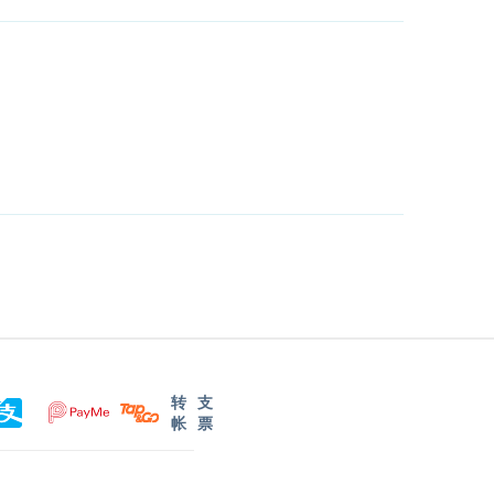
转
支
帐
票