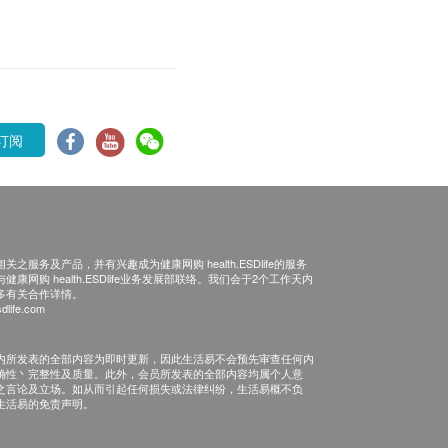
订阅
之服务及产品，并有兴趣成为健康网购 health.ESDlife的服务
康网购 health.ESDlife业务发展部联络。我们会于2个工作天内
多有关合作详情。
dlife.com
内所发表的全部内容为即时更新，因此生活易不会预先审查任何内
确性丶完整性及质量。此外，会员所发表的全部内容均属个人意
之言论及立场。如从而引起任何损失或法律纠纷，生活易概不负
生活易的免责声明。