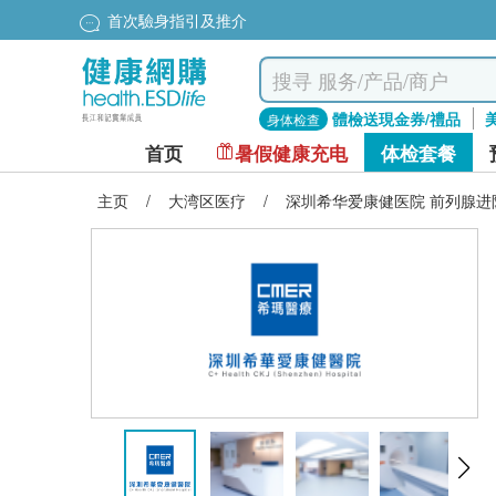
首次驗身指引及推介
體檢送現金券/禮品
身体检查
首页
暑假健康充电
体检套餐
主页
/
大湾区医疗
/
深圳希华爱康健医院 前列腺进