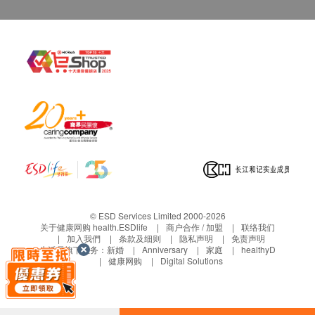
三、免责声明
如有争议，健康网购health.ESDlife 及深圳希华爱康
健医院保留最后决定权。
所有健康检查/服务并非作为医务诊断或治疗用
途。当阁下身体健康出现任何疾病徵兆时，应立即
谘询有认可资格的医生，作出诊断及治疗。
本服务/产品由商户提供。生活易【健康网购
health.ESDlife】并没有经营或提供本服务/产品。
有关此服务/产品的错漏或延误，或因使用此服务/
产品而引致的损失、损害、受伤或法律诉讼，健康
网购health.ESDlife概不负责。一切有关的索偿或
© ESD Services Limited 2000-2026
查询，须向提供服务之体检中心或商户提出。
关于健康网购 health.ESDlife
商户合作 / 加盟
联络我们
加入我們
条款及细则
隐私声明
免责声明
生活易旗下业务：
新婚
Anniversary
家庭
healthyD
健康网购
Digital Solutions