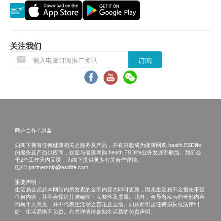
体检报告完成后，深圳希华爱康健医院会发送
丙反应蛋白(定性)
提醒讯息至客户预留的手机号短信息内，点击
链接即可查看；
报告
预留E-mail，深圳希华爱康健医院会在报告完
关注我们
专业医护人员讲解报告
成后发送至客户电邮地址。
订阅
体检报告完成后可预约医生讲解报告，客户可选择
以下渠道：：
电话讲解：需至少提前1日预约具体时间（预约
联络电话：+852 3848 1047），医生会按预约
时间主动联络客户。
商户合作 / 加盟
当面讲解：需至少提前1日预约具体时间（预约
联络电话：+852 3848 1047），体检人在约定
如阁下拥有任何健康相关之服务及产品，并有兴趣成为健康网购 health.ESDlife
的服务及产品供应商，欢迎与健康网购 health.ESDlife业务发展部联络。我们会
时间到中心聼医生当面讲解。如预约当面讲
于2个工作天内回覆，为阁下提供更多有关合作详情。
电邮:
partnership@esdlife.com
解，有以下地点可供选择：
重要声明：
深圳市罗湖区南湖街道和平路火车西站二层
生活易会员於本网站内所发表的全部内容为即时更新，因此生活易不会预先审查
G区2层部分、3-7层
任何内容，并不会保证其准确性丶完整性及质量。此外，会员所发表的全部内容
均属个人意见，并不代表生活易之言论及立场。如从而引起任何损失或法律纠
纷，生活易概不负责。有关详情请参阅生活易的免责声明。