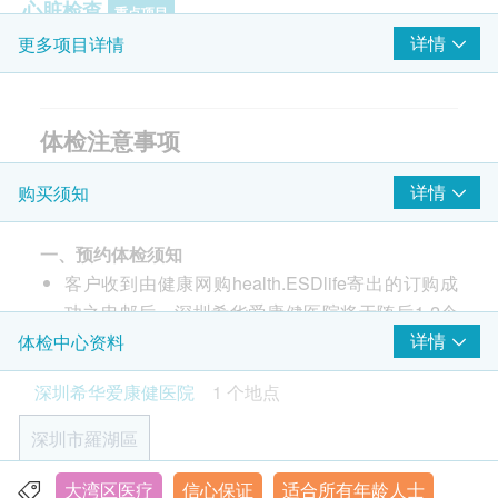
心脏检查
重点项目
详情
更多项目详情
静态心电图
肌酸激酶
肌酸激酶同工酶
体检注意事项
乳酸脱氢酶
α-羟丁酸脱氢酶
1. 请于检查前一晚上8时后禁食，避免剧烈运动，并
详情
购买须知
保持充足睡眠；体检当日早晨须空腹（禁食、水及服
药等），有高血压者可服药后来体检（水不宜喝太
2
基本项目
一、预约体检须知
多，以吞药为主），有糖尿病、哮喘、心脏病等客户
基本健康评估
客户收到由健康网购health.ESDlife寄出的订购成
请携带药物。
功之电邮后，深圳希华爱康健医院将于随后1-2个
2. 如有特殊身体状况，请如实向主检医师说明（如心
体质指标
工作天的办公时间内，致电客户预约身体检查的时
详情
体检中心资料
脑血管疾病、糖尿病等）。
医生会诊及体格检查
间及地点。客户亦可至少提前1日联络深圳希华爱
3. 请穿着宽松轻便的服装，进行X光检查时建议穿着
深圳希华爱康健医院
1 个地点
康健医院进行预约（联络电话：+852 3848
血脂
棉质内衣，尽量避免穿戴有金属亮片、金属扣的衣物
1047）。
（现场需脱掉）以及项链、手机、钥匙、硬币等金属
深圳市羅湖區
总胆固醇
客户至现场后，深圳希华爱康健医院工作人员会核
物品（现场需摘下）。进行超声波、心电图检查时，
甘油三酯
对客户的姓名、出生年月日、手机号及健康网购
男士不宜打领带或穿紧袖上衣。
大湾区医疗
信心保证
适合所有年龄人士
深圳市罗湖区南湖街道和平路火车西站二层G区2层部分、