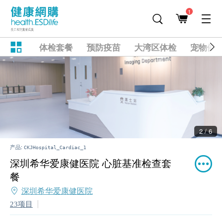
1
体检套餐
预防疫苗
大湾区体检
宠物健
2 / 6
产品:
CKJHospital_Cardiac_1
深圳希华爱康健医院 心脏基准检查套
餐
深圳希华爱康健医院
23项目