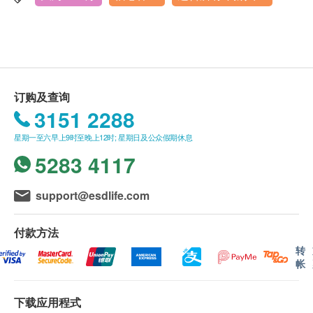
高密度胆固醇
health.ESDlife订购成功之电邮以确认客户身份。
4. 便标本留取时，如有黏液或血便，请多取该部分。
3-7层
低密度胆固醇
订单如需改期，请至少提前1日联络 +852 3848
尿标本留取时，最好为第一次晨尿的中段尿。
营业时间：星期一 - 星期五：9:00-17:30；星期六 - 星期
载脂蛋白A1
1047【电话或WhatsApp】。
5. 体检时，请务必按体检内容逐项检查，避免漏检，
日：9:00-18:00
载脂蛋白B
身体检查计划有效期为3个月，客户必须于3个月内
以免影响健康状况评估。
内地春节假期休息
总胆固醇跟高密度胆固醇比值
（由确认付款日期起计）接受有关检查，逾期作
6. 若受检者因自身原因放弃某些检查项目，请在该项
载脂蛋白A1/载脂蛋白B 比率
订购及查询
废。
目栏签字确认。
3151 2288
糖尿
体检时, 如果遇到医生不会説广东话的情况，深圳
7. 体检完毕后，请将体检流程指引单交给前台工作人
希华爱康健医院可安排医护人员陪同提供翻译服
星期一至六早上9时至晚上12时; 星期日及公众假期休息
员，以便确认是否有漏检项目。
空腹血糖
务。
5283 4117
糖化血色素
如果商户页面与体检计划页面的繁体中文、简体中
文、英文三个版本有任何抵触或不相符之处，应以
血液检查
support@esdlife.com
繁体中文版本为准。
红血球
付款方法
白血球
二、体检报告领取和讲解
转
血小板
帐
体检报告为简体中文版本。
血红蛋白
体检报告会在体检后14日内完成，客户可选择以下
途径查看体检报告：
下载应用程式
炎症