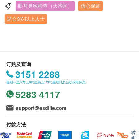
核对客户的姓名、出生年月日、手机号及健康网购
眼耳鼻喉检查（大湾区）
信心保证
广东省深圳市罗湖区南湖街道嘉北社区人民南路3012号天
health.ESDlife订购成功之电邮。
安国际大厦1-4楼
适合3岁以上人士
订单如需改期，请至少提前1个工作日联络深圳普
星期一至星期日︰8:30a.m. – 17:30p.m.
瑞星耀眼科医院（联络电话：+852 39622556；
Whatsapp：+852 46199394）。
身体检查计划有效期为3个月，客户必须于3个月内
（由确认付款日期起计）接受有关检查，逾期作
废。
订购及查询
体检时, 如果遇到医生不会说广东话的情况，深圳
3151 2288
普瑞星耀眼科医院可安排医护人员陪同提供翻译服
星期一至六早上9时至晚上12时; 星期日及公众假期休息
务。
5283 4117
如果商户页面与体检计划页面的繁体中文、简体中
文、英文三个版本有任何抵触或不相符之处，应以
support@esdlife.com
繁体中文版本为准。
付款方法
转
二、体检报告领取和讲解
帐