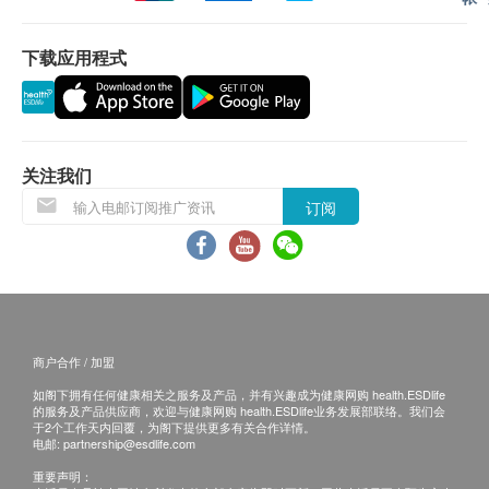
客人可在体检日确认报告语言（可选择繁体中文，
简体中文或英文）。
下载应用程式
体检报告会在体检后10个工作日内完成，客户可选
择以下途径查看体检报告：
1. 体检报告完成后，深圳普瑞星耀眼科医院会
发送提醒讯息提醒客户查看报告 。
关注我们
2. 预留E-mail，深圳普瑞星耀眼科医院会在报告
完成后发送至客人电邮地址。
订阅
3. 预留邮寄地址，深圳普瑞星耀眼科医院会在
报告完成后邮寄，邮费到付（可送到港澳地
区）。
体检报告完成后可预约医生讲解报告，客户可选择
以下渠道：
商户合作 / 加盟
1. 电话讲解：需至少提前1个工作日预约具体时
如阁下拥有任何健康相关之服务及产品，并有兴趣成为健康网购 health.ESDlife
间（联络电话：+852 39622556；Whatsapp：
的服务及产品供应商，欢迎与健康网购 health.ESDlife业务发展部联络。我们会
于2个工作天内回覆，为阁下提供更多有关合作详情。
+852 46199394），医生会按预约时间主动联络
电邮:
partnership@esdlife.com
客户。
重要声明：