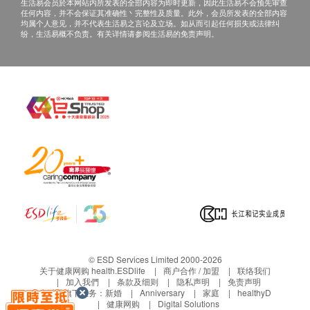
2. 当面讲解：需至少提前1个工作日预约具体时
生活易会员於本网站内所发表的全部内容为即时更新，因此生活易不会预先审查
任何内容，并不会保证其准确性丶完整性及质量。此外，会员所发表的全部内容
间（联络电话：+852 39622556；Whatsapp：
均属个人意见，并不代表生活易之言论及立场。如从而引起任何损失或法律纠
纷，生活易概不负责。有关详情请参阅生活易的免责声明。
+852 46199394），体检客户在约定时间到深圳
普瑞星耀眼科医院聼医生当面讲解。如预约当面
讲解，以下地点可选择：
i 地址：广东省深圳市罗湖区南湖街道嘉北社区
人民南路3012号天安国际大厦1-4楼
三、免责声明
如有争议，健康网购health.ESDlife及深圳普瑞星耀眼
科医院保留最后决定权。
1. 所有健康检查/服务并非作为医务诊断或治疗用途。
当阁下身体健康出现任何疾病征兆时，应立即谘询有
认可资格的医生，作出诊断及治疗。
© ESD Services Limited 2000-2026
2. 本服务/产品由商户提供。生活易【健康网购
关于健康网购 health.ESDlife
商户合作 / 加盟
联络我们
加入我們
条款及细则
隐私声明
免责声明
health.ESDlife】并没有经营或提供本服务/产品。有
生活易旗下业务：
新婚
Anniversary
家庭
healthyD
健康网购
Digital Solutions
关此服务/产品的错漏或延误，或因使用此服务/产品而