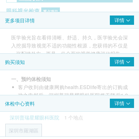
眼科视光检查
重点项目
详情
更多项目详情
试镜
主导眼检查
医学验光旨在看得清晰、舒适、持久，医学验光会深
检影
入挖掘导致视觉不适的功能性根源，您获得的不仅是
眼外肌功能检查
一张配镜处方，更是一份全面的视觉健康评估报告
云雾试验
详情
购买须知
验光
视力检测
双目裂隙灯检查
一、预约体检须知
眼压检查
客户收到由健康网购health.ESDlife寄出的订购成
散瞳
功之电邮后，深圳普瑞星耀眼科医院将于随后1-2
视功能检查（全套）
个工作日的办公时间内，致电客户预约身体检查的
详情
体检中心资料
人工晶体度数测量（眼轴测量）
时间及地点。客户亦可至少提前1个工作日联络深
深圳普瑞星耀眼科医院
1 个地点
圳普瑞星耀眼科医院进行预约（联络电话：+852
39622556；Whatsapp：+852 46199394）。
深圳市羅湖區
客户至现场后，深圳普瑞星耀眼科医院工作人员会