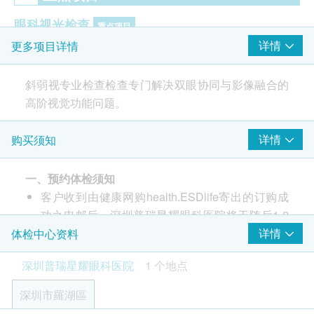
眼科视光检查
重点项目
详情
更多项目详情
扫描激光眼底检查（SLO）
试镜
斜弱视专业检查检查专门解决双眼协同与影像融合的
主导眼检查
高阶视觉功能问题。
检影
眼外肌功能检查
详情
购买须知
云雾试验
验光
视力检测
一、预约体检须知
双目裂隙灯检查
客户收到由健康网购health.ESDlife寄出的订购成
眼压检查
功之电邮后，深圳普瑞星耀眼科医院将于随后1-2
角膜曲率测量
个工作日的办公时间内，致电客户预约身体检查的
详情
体检中心资料
三棱镜检查
时间及地点。客户亦可至少提前1个工作日联络深
复视检查
深圳普瑞星耀眼科医院
1 个地点
圳普瑞星耀眼科医院进行预约（联络电话：+852
马氏（Maddox）杆试验
39622556；Whatsapp：+852 46199394）。
深圳市羅湖區
客户至现场后，深圳普瑞星耀眼科医院工作人员会