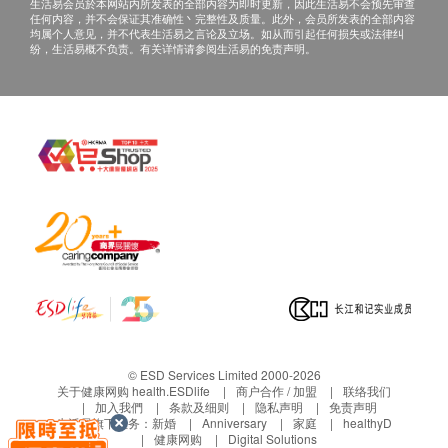
2. 当面讲解：需至少提前1个工作日预约具体时
生活易会员於本网站内所发表的全部内容为即时更新，因此生活易不会预先审查
任何内容，并不会保证其准确性丶完整性及质量。此外，会员所发表的全部内容
间（联络电话：+852 39622556；Whatsapp：
均属个人意见，并不代表生活易之言论及立场。如从而引起任何损失或法律纠
纷，生活易概不负责。有关详情请参阅生活易的免责声明。
+852 46199394），体检客户在约定时间到深圳
普瑞星耀眼科医院聼医生当面讲解。如预约当面
讲解，以下地点可选择：
i 地址：广东省深圳市罗湖区南湖街道嘉北社区
人民南路3012号天安国际大厦1-4楼
三、免责声明
如有争议，健康网购health.ESDlife及深圳普瑞星耀眼
科医院保留最后决定权。
1. 所有健康检查/服务并非作为医务诊断或治疗用途。
当阁下身体健康出现任何疾病征兆时，应立即谘询有
认可资格的医生，作出诊断及治疗。
© ESD Services Limited 2000-2026
2. 本服务/产品由商户提供。生活易【健康网购
关于健康网购 health.ESDlife
商户合作 / 加盟
联络我们
加入我們
条款及细则
隐私声明
免责声明
health.ESDlife】并没有经营或提供本服务/产品。有
生活易旗下业务：
新婚
Anniversary
家庭
healthyD
健康网购
Digital Solutions
关此服务/产品的错漏或延误，或因使用此服务/产品而