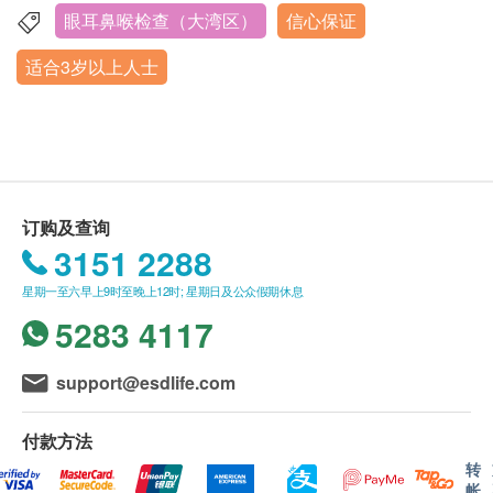
核对客户的姓名、出生年月日、手机号及健康网购
眼耳鼻喉检查（大湾区）
信心保证
广东省深圳市罗湖区南湖街道嘉北社区人民南路3012号天
health.ESDlife订购成功之电邮。
安国际大厦1-4楼
适合3岁以上人士
订单如需改期，请至少提前1个工作日联络深圳普
星期一至星期日︰8:30a.m. – 17:30p.m.
瑞星耀眼科医院（联络电话：+852 39622556；
Whatsapp：+852 46199394）。
身体检查计划有效期为3个月，客户必须于3个月内
（由确认付款日期起计）接受有关检查，逾期作
废。
订购及查询
体检时, 如果遇到医生不会说广东话的情况，深圳
3151 2288
普瑞星耀眼科医院可安排医护人员陪同提供翻译服
星期一至六早上9时至晚上12时; 星期日及公众假期休息
务。
5283 4117
如果商户页面与体检计划页面的繁体中文、简体中
文、英文三个版本有任何抵触或不相符之处，应以
support@esdlife.com
繁体中文版本为准。
付款方法
转
二、体检报告领取和讲解
帐