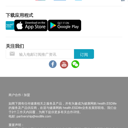
客人可在体检日确认报告语言（可选择繁体中文，
简体中文或英文）。
下载应用程式
体检报告会在体检后10个工作日内完成，客户可选
择以下途径查看体检报告：
1. 体检报告完成后，深圳普瑞星耀眼科医院会
发送提醒讯息提醒客户查看报告 。
关注我们
2. 预留E-mail，深圳普瑞星耀眼科医院会在报告
完成后发送至客人电邮地址。
订阅
3. 预留邮寄地址，深圳普瑞星耀眼科医院会在
报告完成后邮寄，邮费到付（可送到港澳地
区）。
体检报告完成后可预约医生讲解报告，客户可选择
以下渠道：
商户合作 / 加盟
1. 电话讲解：需至少提前1个工作日预约具体时
如阁下拥有任何健康相关之服务及产品，并有兴趣成为健康网购 health.ESDlife
间（联络电话：+852 39622556；Whatsapp：
的服务及产品供应商，欢迎与健康网购 health.ESDlife业务发展部联络。我们会
于2个工作天内回覆，为阁下提供更多有关合作详情。
+852 46199394），医生会按预约时间主动联络
电邮:
partnership@esdlife.com
客户。
重要声明：