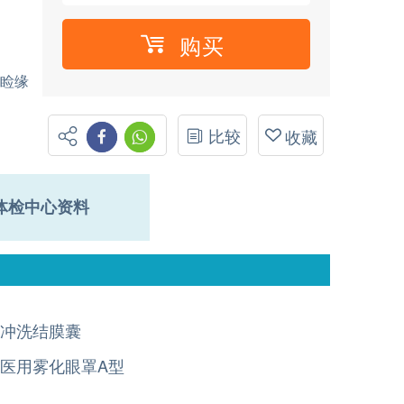
购买
眼睑缘
比较
收藏
体检中心资料
冲洗结膜囊
医用雾化眼罩A型