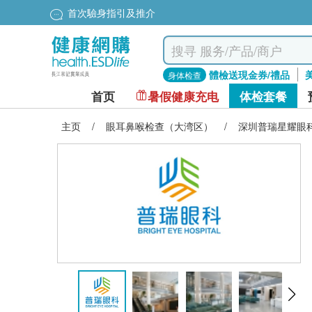
首次驗身指引及推介
體檢送現金券/禮品
身体检查
首页
暑假健康充电
体检套餐
主页
/
眼耳鼻喉检查（大湾区）
/
深圳普瑞星耀眼科