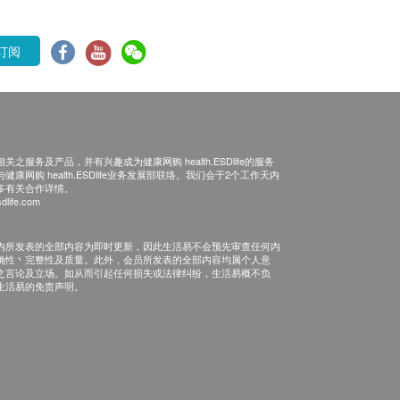
订阅
之服务及产品，并有兴趣成为健康网购 health.ESDlife的服务
康网购 health.ESDlife业务发展部联络。我们会于2个工作天内
多有关合作详情。
dlife.com
内所发表的全部内容为即时更新，因此生活易不会预先审查任何内
确性丶完整性及质量。此外，会员所发表的全部内容均属个人意
之言论及立场。如从而引起任何损失或法律纠纷，生活易概不负
生活易的免责声明。