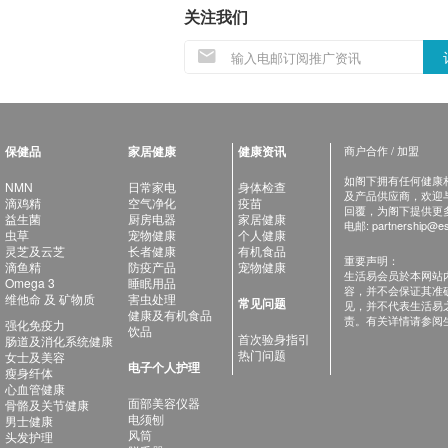
关注我们
保健品
家居健康
健康资讯
商户合作 / 加盟
如阁下拥有任何健康相关
NMN
日常家电
身体检查
及产品供应商，欢迎与健
滴鸡精
空气净化
疫苗
回覆，为阁下提供更
益生菌
厨房电器
家居健康
电邮:
partnership@es
虫草
宠物健康
个人健康
灵芝及云芝
长者健康
有机食品
重要声明：
滴鱼精
防疫产品
宠物健康
生活易会员於本网站
Omega 3
睡眠用品
容，并不会保证其准
维他命 及 矿物质
害虫处理
常见问题
见，并不代表生活易
健康及有机食品
责。有关详情请参阅
强化免疫力
饮品
首次验身指引
肠道及消化系统健康
热门问题
女士及美容
电子个人护理
瘦身纤体
心血管健康
面部美容仪器
骨骼及关节健康
电须刨
男士健康
风筒
头发护理