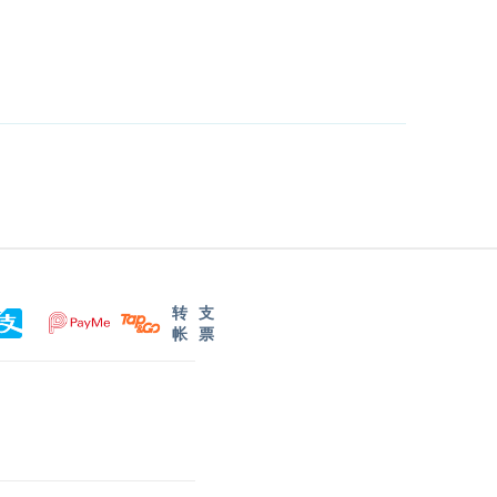
转
支
帐
票