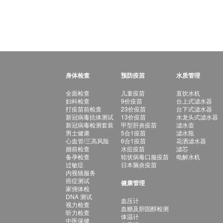
身体检查
预防疫苗
水质管理
全面检查
儿童疫苗
直饮水机
妇科检查
9价疫苗
台上式滤水器
打疫苗前检查
23价疫苗
台下式滤水器
新冠病毒抗体测试
13价疫苗
水龙头式滤水器
新冠病毒检测套装
甲型肝炎疫苗
滤水壶
男士健康
5合1疫苗
滤水瓶
心血管/三高风险
6合1疫苗
花洒滤水器
婚前检查
水痘疫苗
滤芯
备孕检查
轮状病毒口服疫苗
电解水机
过敏症
日本脑炎疫苗
内视镜服务
癌症测试
健康管理
家佣体检
DNA 测试
血压计
视力检查
血糖及胆固醇检测
听力检查
体温计
中医保健