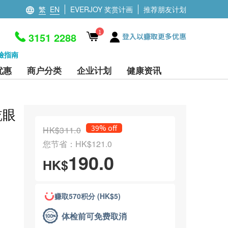
繁
EN
EVERJOY 奖赏计画
推荐朋友计划
1
3151 2288
登入以赚取更多优惠
檢指南
优惠
商户分类
企业计划
健康资讯
乾眼
39% off
HK$311.0
您节省：HK$121.0
190.0
HK$
赚取570积分 (HK$5)
体检前可免费取消