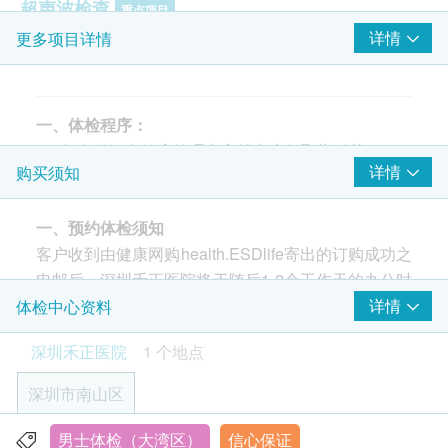
超声波检查
重点项目
详情
更多项目详情
前列腺超声波- 只限男士
B超檢查-肝
甲状腺超声波
B超檢查- 膀胱
一、体检程序：
B超檢查 - 胰腺
1、凭身份证在健康管理中心前台先领取指引单；
详情
购买须知
B超檢查 - 胆囊
2、开始做抽血、C14、B超等空腹项目；
B超檢查 - 肾脏
3、做其他共检区项目；注：务必做完空腹项目后再
脾脏超声波
一、预约体检须知
进食早餐，早餐前，可与导检护士确认一遍是否可吃
颈动脉多普勒
客户收到由健康网购health.ESDlife寄出的订购成功之
早餐。
淋巴结超声波
电邮后，深圳禾正医院将于随后1-2个工作天的办公时
4、早餐后再完成其他非必须空腹的项目；
输尿管超声波
间内，致电客户预约身体检查的时间及地点。客户亦
详情
体检中心资料
5、体检项目完成，交表至前台，完成此次体检。
心脏超声波
可至少提前1日致电至深圳禾正医院进行预约（联络
6、领取报告：体检完后10个工作日单位联系人统一
颈动脉＋颈静脉＋椎动脉超声波
深圳禾正医院
1 个地点
电话：+86 186 8949 0644; +86 0755-8139 5238）。
领取。
客户至现场后，深圳禾正医院工作人员会核对客户的
7、报告解析：领取体检报告后，报告解析时间：周
癌症指标
深圳市南山区
重点项目
姓名、出生年月日、手机号及健康网购health.ESDlife
一~周五下午 14:00~16:30（法定节假日除外）。
甲种胎蛋白 (肝癌)
订购成功之电邮。
男士体检（大湾区）
信心保证
深圳市南山区龙苑路16号深圳禾正医院住院楼4楼：健康管