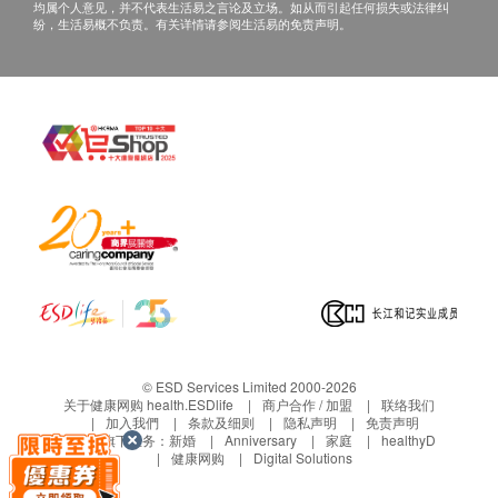
均属个人意见，并不代表生活易之言论及立场。如从而引起任何损失或法律纠
纷，生活易概不负责。有关详情请参阅生活易的免责声明。
肺通气换气功能
基本健康评估
血压
身高
体重
外耳道检查
肛门指检
外耳
鼓膜
鼻腔
鼻窦
咽
© ESD Services Limited 2000-2026
关于健康网购 health.ESDlife
商户合作 / 加盟
联络我们
扁桃体
加入我們
条款及细则
隐私声明
免责声明
多学科专家健康管理
生活易旗下业务：
新婚
Anniversary
家庭
healthyD
健康网购
Digital Solutions
血脂