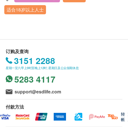
病毒抗体EBV (鼻咽癌)
订单如需改期，请至少提前1日联络 +86 186 8949
理中心
癌胚抗原(肠癌普查)
适合18岁以上人士
0644; +86 0755-8139 5238
二、体检温馨提示：
周一至周五 8:00-12:00, 14:00-17:30，周六至周日 8:00-
癌抗原15.3 (乳癌)
身体检查计划有效期为3个月，客户必须于3个月内
1、请您于预约当日早上8点30前空腹到健康管理中
12:00（内地法定节假日除外）。
鳞状细胞癌抗原 (肺癌)
（由确认付款日期起计）接受有关检查，逾期作废
心。
前列腺特异抗原
如果商户页面与体检计划页面的繁体中文、简体中
2、健康体检前3日避免高脂肪、高蛋白饮食及饮酒，
癌抗原19.9 (胰脏癌)
文、英文三个版本有任何抵触或不相符之处，应以繁
进清淡饮食，勿食猪肝、猪血、海带、菠菜等食物，
癌抗原 72.4 (胃)
体中文版本为准。
保证良好睡眠，避免剧烈运动。
订购及查询
细胞角质素21-1 (肺)
3、体检前3天尽量不要服用维生素C、减肥药及抗生
3151 2288
癌抗原125
素类药物。慢性病患者如高血压及冠心病的降压、抗
癌抗原242
星期一至六早上9时至晚上12时; 星期日及公众假期休息
二、预约体检须知
凝和抗栓治疗，不能贸然停药或推迟服药，应清晨服
胸苷激酶1
5283 4117
领取报告：体检完后10个工作日单位联系人统一领
药后再接受体检；糖尿病或其他慢性病病人应在抽血
心脏检查
取。
后及时服药，不可因为接受体检影响现有疾病的常规
重点项目
support@esdlife.com
报告解析：领取体检报告后，报告解析时间：周一~
治疗。
同型半胱氨酸
周五下午 14:00~16:30（法定节假日除外）。
4、体检前需禁食8-12小时；膀胱、子宫、附件（卵
乳酸脱氢酶
付款方法
巢、输卵管）、前列腺等B超检查前，需憋尿至膀胱
脂蛋白 (a)
转
充盈状态（空腹项目做完后再喝水憋尿）。
肌酸激酶
帐
三、免责声明
5、怀孕或可能已受孕的女性，请事先告知医护人
肌酸激酶同工酶