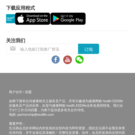
如有争议，健康网购health.ESDlife 及深圳禾正医院
员，勿做X光、CT、妇科内诊等检查。
血浆脂蛋白磷脂酶A2
下载应用程式
保留最后决定权。
6、女性受检者月经期间请勿做妇科、粪便及尿液检
心电图
所有健康检查/服务并非作为医务诊断或治疗用途。当
查，待经期完毕后再补检，无性生活女性勿做妇检。
血清天门冬氨酸氨基转移酶
阁下身体健康出现任何疾病征兆时，应立即谘询有认
有妇检项目者，检前24小时避免性生活，勿进行阴道
电脑扫描
可资格的医生，作出诊断及治疗。
冲洗或使用塞剂。
重点项目
关注我们
本服务/产品由商户提供。生活易【健康网购
7、体检当日最好着宽松、休闲之衣物，以方便各种
低剂量螺旋扫描（胸部）+三维重建
health.ESDlife】并没有经营或提供本服务/产品。有
检查；勿穿有金属钮扣的内衣，以免影响X光检查的
订阅
骨质密度
关此服务/产品的错漏或延误，或因使用此服务/产品而
结果。
重点项目
引致的损失、损害、受伤或法律诉讼，健康网购
8、体检过程中，如有问题或需增加项目，请您及时
超声骨密度检查（桡骨、胫骨）
health.ESDlife概不负责。一切有关的索偿或查询，须
与导检护士联系，全部项目检查完毕后请将导引单交
向提供服务之体检中心或商户提出。
中心前台。
X光
重点项目
9、体检人员免费提供早餐,做完空腹项目如需进餐者,
商户合作 / 加盟
颈椎X光检查
请到餐厅就餐。
如阁下拥有任何健康相关之服务及产品，并有兴趣成为健康网购 health.ESDlife
腰椎X光检查
10、若您尚有不清楚的地方，请与我们联系，联系电
的服务及产品供应商，欢迎与健康网购 health.ESDlife业务发展部联络。我们会
于2个工作天内回覆，为阁下提供更多有关合作详情。
话：+86 186 8949 0644。
电邮:
partnership@esdlife.com
2
基本项目
重要声明：
生活易会员於本网站内所发表的全部内容为即时更新，因此生活易不会预先审查
肺功能
任何内容，并不会保证其准确性丶完整性及质量。此外，会员所发表的全部内容