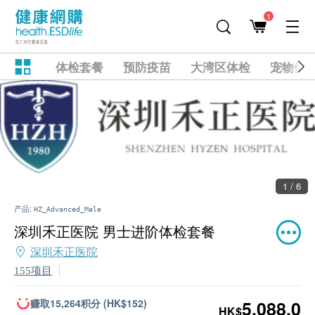
1
体检套餐
预防疫苗
大湾区体检
宠物健
1 / 6
产品:
HZ_Advanced_Male
深圳禾正医院 男士进阶体检套餐
深圳禾正医院
155项目
赚取15,264积分 (HK$152)
5,088.0
HK$