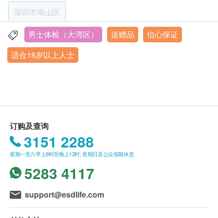
+86 0755-3689 9866；微信: +86
损害的药物（降压药、降糖药除外）。
颈动脉超声波
深圳市南山区
17376757181）。
2、检查前一天要注意休息，晚上8点后不再进食。避
B超檢查- 乳房
客户至现场后，深圳维世达胜凯名医诊疗中心工作
免剧烈运动和情绪激动，保证充足睡眠，以免影响体
男士体检（大湾区）
送赠品
信心保证
深圳市南山区学府路深圳软件产业基地4栋C座裙楼4层
癌症指标
人员会核对客户的姓名、出生年月日、手机号及健
重点项目
检结果。
适合18岁以上人士
营业时间：星期一至到星期五 8:30-16:30；星期六8:00-
康网购health.ESDlife订购成功之电邮以确认客户
3、女性在例假期间不宜做妇科、尿液检查。
甲种胎蛋白 (肝癌)
12:00
身份。
星期六下午、星期日以及中国内地公衆假期休息
癌胚抗原 (肠癌)
订单如需改期，请至少提前1日联络深圳维世达胜
体检中：
癌抗原 19.9 (胰脏癌)
凯名医诊疗中心 （联络电话：+86 0755-3689
1、需空腹检查的项目为抽血、腹部超声波及其它标
EB病毒衣壳抗原IgA抗体（鼻咽癌）
9866；微信: +86 17376757181）。
注的体检项目。
癌抗原125
身体检查计划有效期为3个月，客户必须于3个月内
2、做膀胱、子宫、附件超声波时请勿排尿，如无尿
鳞状细胞癌抗原
订购及查询
（由确认付款日期起计）接受有关检查，逾期作
需饮水至膀胱充盈。做妇科检查前应排空尿。
3151 2288
癌抗原 15.3 (乳房) - 只限女士
废。
3、未婚女性不做妇科检查。怀孕的女士或准备怀孕
人附睾分泌蛋白
星期一至六早上9时至晚上12时; 星期日及公众假期休息
体检时, 如果遇到医生不会説广东话的情况，深圳
的女性，请在检前告知医护人员，不要参加X线的检
妇科检查
5283 4117
重点项目
维世达胜凯名医诊疗中心可安排医护人员陪同提供
查、骨密度及子宫颈刮片、宫颈液基薄层细泡学检
翻译服务。
查。
妇科基础检查
support@esdlife.com
如果商户页面与体检计划页面的繁体中文、简体中
4、放射线禁忌者不宜X线检查，做放射线检查前，请
白带常规检查
文、英文三个版本有任何抵触或不相符之处，应以
除去身上佩带的金银、玉器等饰物，如体内有金属植
薄层细胞学检测 (适合有性经验的女性检查)