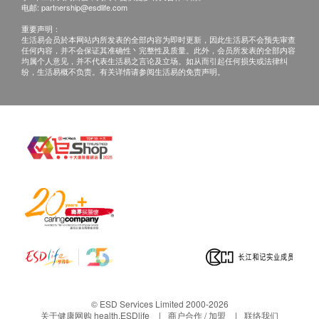
聼医生当面讲解。
X光
电邮:
partnership@esdlife.com
重点项目
重要声明：
颈椎X光检查
三、免责声明
生活易会员於本网站内所发表的全部内容为即时更新，因此生活易不会预先审查
任何内容，并不会保证其准确性丶完整性及质量。此外，会员所发表的全部内容
如有争议，健康网购health.ESDlife 及深圳维世达胜
均属个人意见，并不代表生活易之言论及立场。如从而引起任何损失或法律纠
纷，生活易概不负责。有关详情请参阅生活易的免责声明。
凯名医诊疗中心保留最后决定权。
3
基本项目
1. 所有健康检查/服务并非作为医务诊断或治疗用途。
基本健康评估
当阁下身体健康出现任何疾病徵兆时，应立即谘询有
认可资格的医生，作出诊断及治疗。
一般检查
2. 本服务/产品由商户提供。生活易【健康网购
内科检查
health.ESDlife】并没有经营或提供本服务/产品。有
外科检查
关此服务/产品的错漏或延误，或因使用此服务/产品而
血脂
引致的损失、损害、受伤或法律诉讼，健康网购
health.ESDlife概不负责。一切有关的索偿或查询，须
总胆固醇
向提供服务之体检中心或商户提出。
甘油三酯
高密度脂蛋白
低密度脂蛋白
© ESD Services Limited 2000-2026
糖尿
关于健康网购 health.ESDlife
商户合作 / 加盟
联络我们