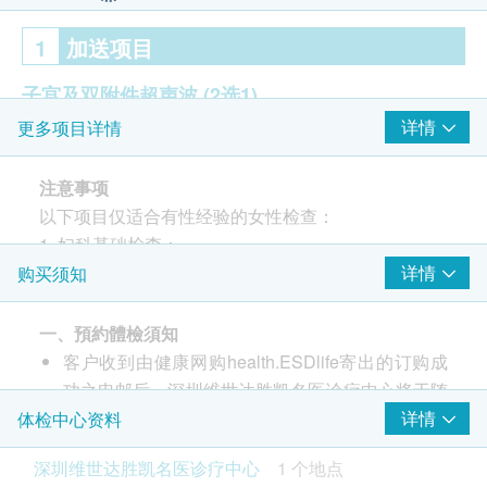
1
加送项目
子宫及双附件超声波
(2选1)
详情
更多项目详情
子宫及双附件超声波 (经阴道, 适合有性经验的女性
检查)
注意事项
子宫及双附件超声波(经腹部)
以下项目仅适合有性经验的女性检查：
1. 妇科基础检查；
2
重点项目
2. 白带常规检查；
详情
购买须知
3. 薄层细胞学检测；
超声波检查
重点项目
4. 子宫及双附件超声波（经阴道）。
一、預約體檢須知
甲状腺超声波
客户收到由健康网购health.ESDlife寄出的订购成
上腹腔超声波:肝
体检注意事项
功之电邮后，深圳维世达胜凯名医诊疗中心将于随
上腹腔超声波:胰
后1-2个工作天的办公时间内，致电客户预约身体
详情
体检中心资料
体检前：
上腹腔超声波:脾
检查的时间及地点。客户亦可至少提前3日联络深
1、检查前一天请清淡饮食，勿饮酒、勿劳累，体检
上腹腔超声波:胆
深圳维世达胜凯名医诊疗中心
1 个地点
圳维世达胜凯名医诊疗中心进行预约（联络电话：
当日请空腹，禁食、勿饮水。不要吃对肝、肾功能有
上腹腔超声波:肾