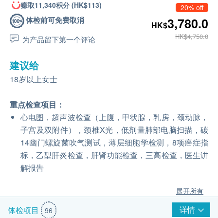
赚取11,340积分 (HK$113)
20% off
体检前可免费取消
3,780.0
HK$
HK$4,750.0
为产品留下第一个评论
建议给
18岁以上女士
重点检查项目：
心电图，超声波检查（上腹，甲状腺，乳房，颈动脉，
子宫及双附件），颈椎X光，低剂量肺部电脑扫描，碳
14幽门螺旋菌吹气测试，薄层细胞学检测，8项癌症指
标，乙型肝炎检查，肝肾功能检查，三高检查，医生讲
解报告
展开所有
详情
体检项目
96