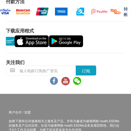
付款方法
繁体中文版本为准。
入物，请在检查前告知体检医师。
心脏检查
转
重点项目
5、做经颅多普勒检查时，需停服对脑血管有影响的
帐
二、体检报告领取和讲解
药物3天以上。做脑电图检查前一天应洗头。
静态心电图
体检报告为简体中文版本。
6、核磁共振检查，应禁止佩带首饰、手表、手机等
下载应用程式
电脑扫描
体检报告会在体检后5~7个工作日内完成。客户可
金属物品。
重点项目
以预留电邮地址，深圳维世达胜凯名医诊疗中心会
低剂量肺部电脑扫描
在体检报告完成后体检报告其发送至客户预留的电
体检后：
邮地址。
乙型肝炎检查
1、全部检查后请将体检流程指引单交回体检中心前
重点项目
关注我们
体检报告完成后可预约医生讲解报告，客户可选择
台。
乙型肝炎表面抗体（定性）
以下渠道：
订阅
2、请您保存好体检结果，以便和下次体检结果作对
乙型肝炎表面抗原（定性）
电话讲解：需至少提前1日预约具体时间（联络
照，也可作为您就医时的资料。
乙型肝炎e抗体 (定性)
电话：+86 0755-3689 9866；微信: +86
乙型肝炎e抗原 (定性)
17376757181），医生会按预约时间主动联络
乙肝核心抗体（定性）
客户。
当面讲解：需至少提前1日预约具体时间（联络
幽门螺杆菌
重点项目
商户合作 / 加盟
电话：+86 0755-3689 9866；微信: +86
如阁下拥有任何健康相关之服务及产品，并有兴趣成为健康网购 health.ESDlife
碳14幽门螺旋菌吹气测试
17376757181），体检客户在约定时间到中心
的服务及产品供应商，欢迎与健康网购 health.ESDlife业务发展部联络。我们会
于2个工作天内回覆，为阁下提供更多有关合作详情。