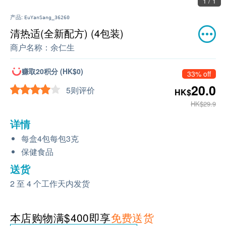
1 / 1
产品:
EuYanSang_36260
清热适(全新配方) (4包装)
商户名称：
余仁生
赚取20积分 (HK$0)
33% off
20.0
5则评价
HK$
HK$29.9
详情
每盒4包每包3克
保健食品
送货
2 至 4 个工作天内发货
本店购物满$400即享
免费送货