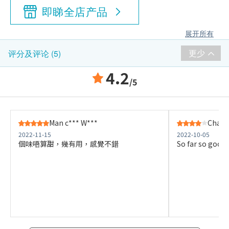
即睇全店产品
展开所有
更少
评分及评论 (5)
4.2
/5
Man c*** W***
Chan 
2022-11-15
2022-10-05
個味唔算甜，幾有用，感覺不錯
So far so good ,