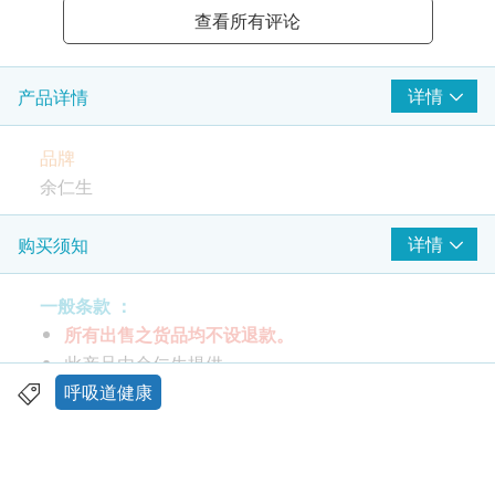
查看所有评论
详情
产品详情
品牌
余仁生
特性及功效
详情
购买须知
3大护喉功效
清热
一般条款 ：
润喉
所有出售之货品均不设退款。
生津
此产品由余仁生提供。
如有任何争议，余仁生及健康网购health.ESDlife
呼吸道健康
石斛: 清热滋阴
保留最终决议权。
甘草: 滋润护喉
花旗参: 生津清热
送货条款：