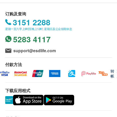
金罗汉果: 清热润喉
购买余仁生产品总额满HK$400，即可享本地免费
送货服务。 账单总额未满HK$400需附加HK$50运
订购及查询
百分百真材实料
费。
3151 2288
含天然草药成份
我们将于确定订单后2-4个工作天内安排发货。
GMP认证
星期一至六早上9时至晚上12时; 星期日及公众假期休息
不排除运送时间会因节日而有所影响。 当八号烈
5283 4117
风讯号悬挂或黑色暴雨警告生效时，送货服务时间
成份
将会延迟。
甘草、乳糖、青柠粉、花旗参、石斛、麦芽糊精、金
所有订单须视乎相关货品的供应情况再作最后确
support@esdlife.com
罗汉果、 薄荷、薄荷脑(生产此产品的厂房亦处理含
认。 倘若健康网购health.ESDlife未能提供任何订
有麸质的谷类、甲壳类动物、蛋类、鱼类、花生、大
单上的货品，健康网购health.ESDlife有权拒绝接
付款方法
豆、奶类、木本坚果及坚果制品。)
受该订单，并且会于送货前透过电话或电邮通知顾
转
帐
客再作安排。
包装规格
每盒4包每包3克
下载应用程式
保用条款 ：
货品质量保证，于顾客收到产品当日起计，使用
服用方法
期应最少有12个月或以上。(1包装滴鸡精属短期货
将冲剂倾入杯内,以常温水冲调拌匀即可。即冲即饮。
品，使用期有2个月或以上)