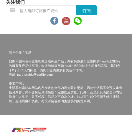
常温水或冻水风味更佳!!
关注我们
退换条款 ：
订阅
储存
当顾客收取已订购之货品时，有责任检查货品是否
请存于阴凉干燥处。
有损毁情况，一经确认签收，恕不接受退换。
退换产品必须包装完整，如退换之产品有任何残缺
或过期退回，供应商有权不受理。
如有其他损坏或遗漏查询，顾客必须保留有效收据
商户合作 / 加盟
正本，并于送货后3个工作天内按下列方式联络健
如阁下拥有任何健康相关之服务及产品，并有兴趣成为健康网购 health.ESDlife
康网购health.ESDlife客户服务部跟进。
的服务及产品供应商，欢迎与健康网购 health.ESDlife业务发展部联络。我们会
于2个工作天内回覆，为阁下提供更多有关合作详情。
电邮:
partnership@esdlife.com
重要声明：
生活易会员於本网站内所发表的全部内容为即时更新，因此生活易不会预先审查
任何内容，并不会保证其准确性丶完整性及质量。此外，会员所发表的全部内容
均属个人意见，并不代表生活易之言论及立场。如从而引起任何损失或法律纠
纷，生活易概不负责。有关详情请参阅生活易的免责声明。