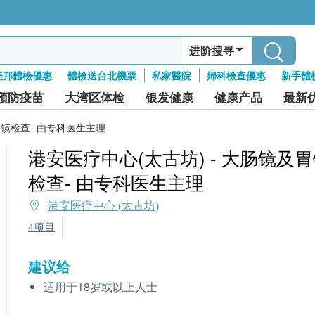
进阶搜寻
美邦體檢優惠
體檢送台北機票
私家醫院
婦科檢查優惠
新手體
预防疫苗
大湾区体检
银发健康
健康产品
最新
胃镜检查- 由专科医生主理
港安医疗中心(太古坊) - 大肠镜及
检查- 由专科医生主理
港安医疗中心 (太古坊)
4项目
建议给
适用于18岁或以上人士