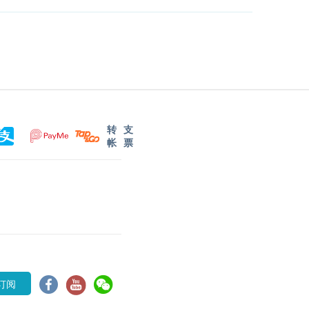
转
支
帐
票
订阅