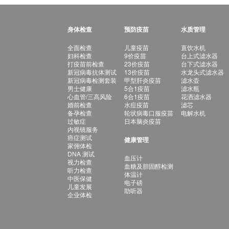
身体检查
预防疫苗
水质管理
全面检查
儿童疫苗
直饮水机
妇科检查
9价疫苗
台上式滤水器
打疫苗前检查
23价疫苗
台下式滤水器
新冠病毒抗体测试
13价疫苗
水龙头式滤水器
新冠病毒检测套装
甲型肝炎疫苗
滤水壶
男士健康
5合1疫苗
滤水瓶
心血管/三高风险
6合1疫苗
花洒滤水器
婚前检查
水痘疫苗
滤芯
备孕检查
轮状病毒口服疫苗
电解水机
过敏症
日本脑炎疫苗
内视镜服务
癌症测试
健康管理
家佣体检
DNA 测试
血压计
视力检查
血糖及胆固醇检测
听力检查
体温计
中医保健
电子磅
儿童发展
助听器
企业体检