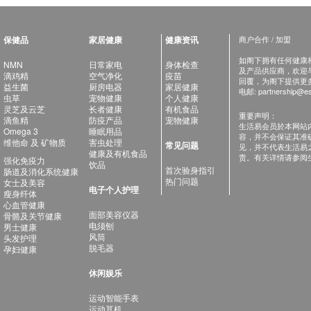
保健品
家居健康
健康资讯
商户合作 / 加盟
如阁下拥有任何健康相关
NMN
日常家电
身体检查
及产品供应商，欢迎与健
滴鸡精
空气净化
疫苗
回覆，为阁下提供更
益生菌
厨房电器
家居健康
电邮:
partnership@es
虫草
宠物健康
个人健康
灵芝及云芝
长者健康
有机食品
重要声明：
滴鱼精
防疫产品
宠物健康
生活易会员於本网站
Omega 3
睡眠用品
容，并不会保证其准
维他命 及 矿物质
害虫处理
常见问题
见，并不代表生活易
健康及有机食品
责。有关详情请参阅
强化免疫力
饮品
首次验身指引
肠道及消化系统健康
热门问题
女士及美容
电子个人护理
瘦身纤体
心血管健康
面部美容仪器
骨骼及关节健康
电须刨
男士健康
风筒
头发护理
脱毛器
孕妇健康
休闲娱乐
运动智能手表
运动耳机