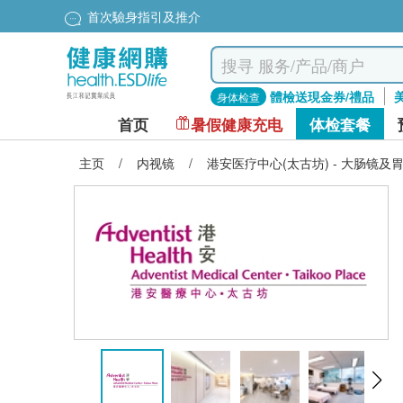
首次驗身指引及推介
體檢送現金券/禮品
身体检查
首页
暑假健康充电
体检套餐
主页
/
内视镜
/
港安医疗中心(太古坊) - 大肠镜及