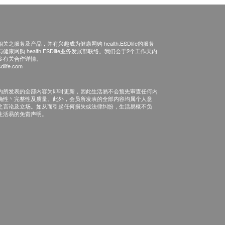
之服务及产品，并有兴趣成为健康网购 health.ESDlife的服务
康网购 health.ESDlife业务发展部联络。我们会于2个工作天内
多有关合作详情。
dlife.com
内所发表的全部内容为即时更新，因此生活易不会预先审查任何内
确性丶完整性及质量。此外，会员所发表的全部内容均属个人意
之言论及立场。如从而引起任何损失或法律纠纷，生活易概不负
生活易的免责声明。