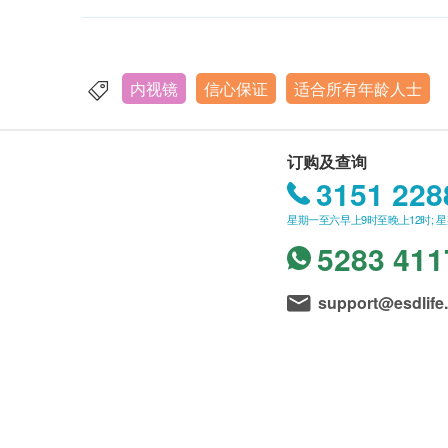
内视镜
信心保证
适合所有年龄人士
订购及查询
3151 228
星期一至六早上9时至晚上12时; 
5283 411
support@esdlife