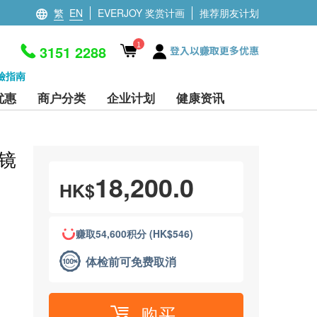
繁
EN
EVERJOY 奖赏计画
推荐朋友计划
1
3151 2288
登入以赚取更多优惠
檢指南
优惠
商户分类
企业计划
健康资讯
胃镜
18,200.0
HK$
赚取54,600积分 (HK$546)
体检前可免费取消
购买