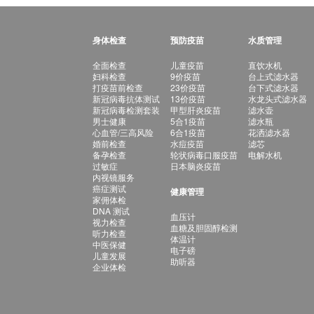
身体检查
预防疫苗
水质管理
全面检查
儿童疫苗
直饮水机
妇科检查
9价疫苗
台上式滤水器
打疫苗前检查
23价疫苗
台下式滤水器
新冠病毒抗体测试
13价疫苗
水龙头式滤水器
新冠病毒检测套装
甲型肝炎疫苗
滤水壶
男士健康
5合1疫苗
滤水瓶
心血管/三高风险
6合1疫苗
花洒滤水器
婚前检查
水痘疫苗
滤芯
备孕检查
轮状病毒口服疫苗
电解水机
过敏症
日本脑炎疫苗
内视镜服务
癌症测试
健康管理
家佣体检
DNA 测试
血压计
视力检查
血糖及胆固醇检测
听力检查
体温计
中医保健
电子磅
儿童发展
助听器
企业体检