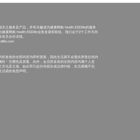
之服务及产品，并有兴趣成为健康网购 health.ESDlife的服务
康网购 health.ESDlife业务发展部联络。我们会于2个工作天内
多有关合作详情。
dlife.com
内所发表的全部内容为即时更新，因此生活易不会预先审查任何内
确性丶完整性及质量。此外，会员所发表的全部内容均属个人意
之言论及立场。如从而引起任何损失或法律纠纷，生活易概不负
生活易的免责声明。