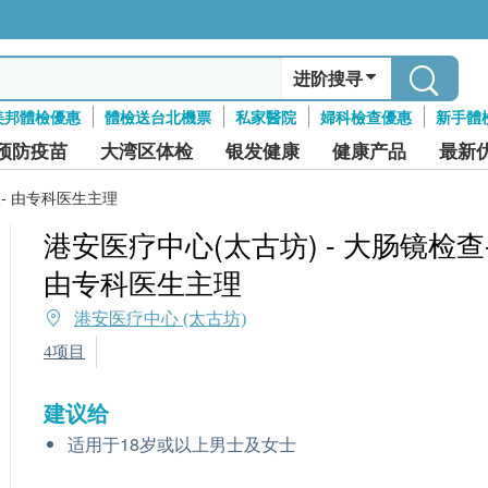
进阶搜寻
美邦體檢優惠
體檢送台北機票
私家醫院
婦科檢查優惠
新手體
预防疫苗
大湾区体检
银发健康
健康产品
最新
查- 由专科医生主理
港安医疗中心(太古坊) - 大肠镜检查
由专科医生主理
港安医疗中心 (太古坊)
4项目
建议给
适用于18岁或以上男士及女士