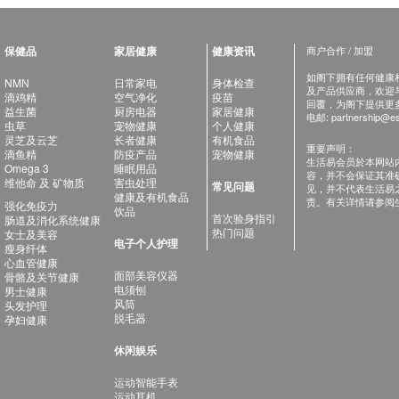
保健品
家居健康
健康资讯
商户合作 / 加盟
如阁下拥有任何健康相关
NMN
日常家电
身体检查
及产品供应商，欢迎与健
滴鸡精
空气净化
疫苗
回覆，为阁下提供更
益生菌
厨房电器
家居健康
电邮:
partnership@es
虫草
宠物健康
个人健康
灵芝及云芝
长者健康
有机食品
重要声明：
滴鱼精
防疫产品
宠物健康
生活易会员於本网站
Omega 3
睡眠用品
容，并不会保证其准
维他命 及 矿物质
害虫处理
常见问题
见，并不代表生活易
健康及有机食品
责。有关详情请参阅
强化免疫力
饮品
首次验身指引
肠道及消化系统健康
热门问题
女士及美容
电子个人护理
瘦身纤体
心血管健康
面部美容仪器
骨骼及关节健康
电须刨
男士健康
风筒
头发护理
脱毛器
孕妇健康
休闲娱乐
运动智能手表
运动耳机