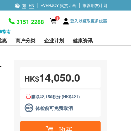
繁
EN
EVERJOY 奖赏计画
推荐朋友计划
1
3151 2288
登入以赚取更多优惠
檢指南
优惠
商户分类
企业计划
健康资讯
-
14,050.0
HK$
赚取42,150积分 (HK$421)
体检前可免费取消
购买