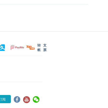
转
支
帐
票
订阅