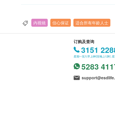
内视镜
信心保证
适合所有年龄人士
订购及查询
3151 228
星期一至六早上9时至晚上12时; 
5283 411
support@esdlife