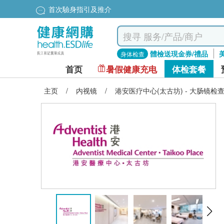
首次驗身指引及推介
體檢送現金券/禮品
身体检查
首页
暑假健康充电
体检套餐
主页
/
内视镜
/
港安医疗中心(太古坊) - 大肠镜检