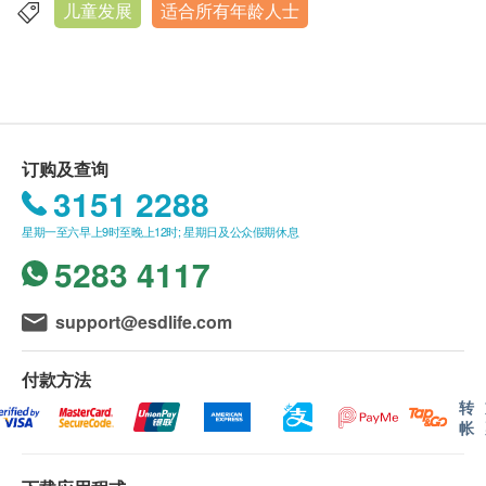
评估诊断范围：
本身体检查计划有效期为6个月，客户必须於6个月
儿童发展
适合所有年龄人士
銅鑼灣恩平道28號利園二期26樓2601室
特殊学习需要-
专注力不足/过度活跃症、自闭症谱系
内(由确认付款日期起计)接受有关检查，逾期作
障碍、读写障碍、选择性缄默症等
显示地图
废。
进行健康检查后，一般情况下，需大概7-10个工作
星期一至四∶9:00a.m. － 7:00p.m.
评估安排:
由精神科专科医生及精神科顾问护士负责
天跟进检查报告，工作天不包括星期六、日及公众
星期五：9:00a.m. － 5:30p.m.
*每姐疗程时长约为45-60分钟。实际时间可能因个别
星期六, 日及公众假期∶休息
假期。 轮侯报告讲解时间会因应不同情况 (如个别
订购及查询
临床需要而有所不同。
化验项目所需时间或客人指明特定时段) 而有所延
3151 2288
长。
报告安排:
如需要学校报告，可以额外
附加$575
取得
订购一经确认，不设更改已订购的计划，转让给第
星期一至六早上9时至晚上12时; 星期日及公众假期休息
书面报告一份。
叁者及／或退款。
5283 4117
所有体格检查并非作为医务诊断或治疗用途。
疫苗注射服务计划有效期为6个月，客户必须于6个
support@esdlife.com
月内 (由确认付款日期起计) 接受有关服务，客户需
提前1个月预约相关服务，逾期作废。
付款方法
疫苗注射服务必须经医生评估是否适合进行疫苗注
转
帐
射， 并由注册医护人员负责注射程序。如医生认
为不适合注射疫苗，将需收取医生诊症费用
$300，余下差额将会退回。如有争议，健康网购