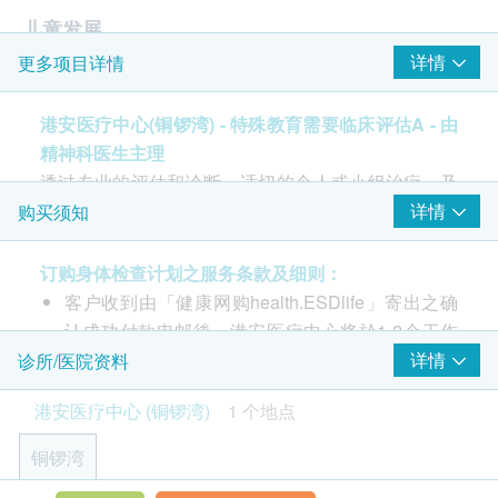
儿童发展
详情
更多项目详情
精神科医生会诊(两节)
精神科顾问护士评估1节
港安医疗中心(铜锣湾) - 特殊教育需要临床评估A - 由
精神科医生主理
透过专业的评估和诊断、适切的个人或小组治疗，及
早给予治疗及培育，与家庭和学校联系，帮助他们发
详情
购买须知
挥潜能及掌握适应社会的生活技能。与夸专业团队(临
床心理学家/职业治疗师/言语治疗师)合作，并按时需
订购身体检查计划之服务条款及细则：
要提供适时转介，
客户收到由「健康网购health.ESDlife」寄出之确
认成功付款电邮後，港安医疗中心将於1-2个工作
针对患有特殊教育需要(例如专注力不足过动活跃症和
天内，致电客户预约身体检查的时间及地点。客户
详情
诊所/医院资料
自闭症谱系障碍) 的儿童，港安医疗中心有一套全面
亦可于订单确认后1个工作天致电港安医疗中心 (铜
港安医疗中心 (铜锣湾)
1 个地点
的临床评估配套（附有评估报告），以制定诊断及个
锣湾)查询 (电话: 2782 2202)
人化的治疗方案。
客户必须於预约当天出示身份证及列印订购确认信
铜锣湾
以确认身份。