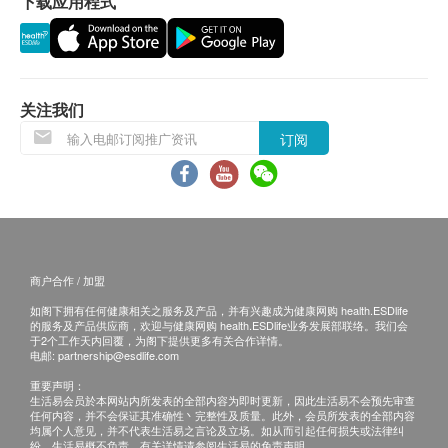
下载应用程式
health.ESDlife及宝血医院将保留最后决定权。
疫苗注射均由注册医护人员负责注射程序。
所以疫苗计划不设退款。
如有任何争议，「健康网购health.ESDlife」及港
关注我们
安医疗中心保留最终决定权。
订阅
免责声明：
所有健康检查/服务并非作为医务诊断或治疗用
途。当阁下身体健康出现任何疾病征兆时，应立即
咨询有认可资格的医生，作出诊断及治疗。
商户合作 / 加盟
本服务/产品由商户提供。生活易【健康网购
health.ESDlife】并没有经营或提供本服务/产品。
如阁下拥有任何健康相关之服务及产品，并有兴趣成为健康网购 health.ESDlife
的服务及产品供应商，欢迎与健康网购 health.ESDlife业务发展部联络。我们会
有关此服务/产品的错漏或延误，或因使用此服务/
于2个工作天内回覆，为阁下提供更多有关合作详情。
电邮:
partnership@esdlife.com
产品而引致的损失、损害、受伤或法律诉讼，健康
重要声明：
网购health.ESDlife概不负责。一切有关的索偿或
生活易会员於本网站内所发表的全部内容为即时更新，因此生活易不会预先审查
查询，须向提供服务之体检中心或商户提出。
任何内容，并不会保证其准确性丶完整性及质量。此外，会员所发表的全部内容
均属个人意见，并不代表生活易之言论及立场。如从而引起任何损失或法律纠
纷，生活易概不负责。有关详情请参阅生活易的免责声明。