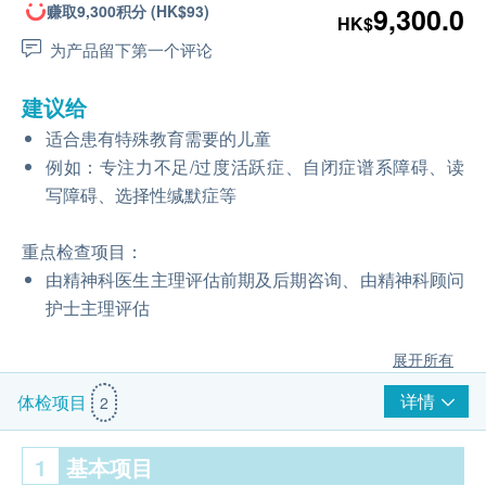
赚取9,300积分 (HK$93)
9,300.0
HK$
为产品留下第一个评论
建议给
适合患有特殊教育需要的儿童
例如：专注力不足/过度活跃症、自闭症谱系障碍、读
写障碍、选择性缄默症等
重点检查项目：
由精神科医生主理评估前期及后期咨询、由精神科顾问
护士主理评估
展开所有
详情
体检项目
2
1
基本项目