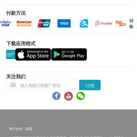
够取代肝脏的所有功效。所以想身体健康，就必须好
易有权拒绝接受该订单，或会于送货前透过电话或
好保护肝脏！
电邮通知顾客再作安排出货事宜。
付款方法
转
帐
强效抗氧化
保用條款：
水飞蓟素是强效抗氧化剂，不仅能避免自由基对身体
货品质量保证，于顾客收到产品当日起计，食用期
的破坏，减低肝细胞受到外来有害物质伤害的机会，
下载应用程式
应最少有6个月或以上。
还能增加人体两种至重要的抗氧化剂(谷胱甘肽和过氧
化歧化脢)。
退换条款：
当顾客收取已订购之货品时，有责任检查货品是否
修补肝细胞
有损毁情况，一经确认签收，恕不接受退换。
关注我们
水飞蓟素能促进肝细胞中蛋白质的合成，因此可以促
退换产品必须包装完整，如退换之产品有任何残缺
订阅
进肝细胞再生，修复受损细胞，达到修补受伤肝脏的
或过期退回，供应商有权不受理。
功效，为肝脏筑起保护网，同时强化肝脏健康。
如有其他损坏或遗漏查询，顾客必须保留有效收据
正本，并于送收货后3个工作天内按下列方式联络
减少毒素
(热线/Whatsapp：8108 2733) 客户服务部跟进。
水飞蓟素能加速肝脏防御物质，改善肝脏整体的细胞
英文译本仅供参考，文义如与中文版有歧异，概以
商户合作 / 加盟
运作，帮助肝脏中和及分解毒素，排走有害物质，减
中文版为准。