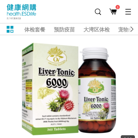
1
体检套餐
预防疫苗
大湾区体检
宠物健