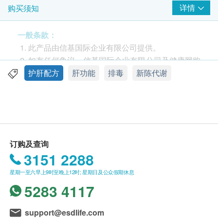
后，会有白色的乳汁流出，这就是奶蓟名字的由来。
详情
购买须知
奶蓟的护肝用途在欧洲已有数千年的记载。其主要有
效成分是一组由果实和种子中提取的提炼出的类黄酮
一般条款：
物质︰水飞蓟素(Silymarin)，主要包含水飞蓟宾
此产品由信基国际企业有限公司提供。
(silybin, silibinin)、异水飞蓟宾(isosilybin,
如有任何争议，信基国际企业有限公司及健康网购
isosilibinin)、水飞蓟宁(silidinain)和水飞蓟亭
Health.ESDlife 保留最终决议权。
护肝配方
肝功能
排毒
新陈代谢
(siliehristin)等，而其中水飞蓟宾的生物效能最为活
跃，保肝效果最佳。
送货条款：
购买澳至尊产品总额满HK$500，即可享本地免费
肝—人体最劳苦的器官
送货服务。账单总额未满HK$500需附加HK$80运
肝是我们的解毒工厂，负责去除血液中的毒素(包括来
费。
订购及查询
自尼古丁、化学物质、酒精、药物和污染物)；肝脏负
我们将于确定订单后1-3个工作天内安排发货。
3151 2288
责执行人体内分解代谢的工作，有助营养分解，帮助
不排除运送时间会因节日、交通或天气而有所影
吸收，制造消化所需的胆汁；肝亦是营养的储存库，
星期一至六早上9时至晚上12时; 星期日及公众假期休息
响。当八号烈风讯号悬挂或黑色暴雨警告生效时，
储存葡萄糖、维生素A、B12、D、铁等人体所需物
5283 4117
送货服务时间将会延迟。
质。肝是人体内最重要的器官，所有代谢工作都由肝
所有订单须视乎相关货品的供应情况再作最后确
细胞进行。因过程非常复杂，现在还没有人工装置能
认。倘若生活易未能提供任何订单上的货品，生活
support@esdlife.com