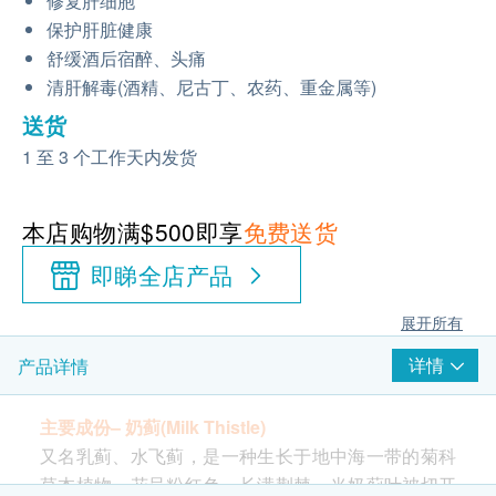
修复肝细胞
保护肝脏健康
舒缓酒后宿醉、头痛
清肝解毒(酒精、尼古丁、农药、重金属等)
送货
1 至 3 个工作天内发货
本店购物满$500即享
免费送货
即睇全店产品
展开所有
详情
产品详情
主要成份– 奶蓟(Milk Thistle)
又名乳蓟、水飞蓟，是一种生长于地中海一带的菊科
草本植物，花呈粉红色，长满荆棘。当奶蓟叶被切开