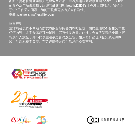
轻尼古丁、酒精、睡眠不足等对肝脏的伤害。适合经
如阁下拥有任何健康相关之服务及产品，并有兴趣成为健康网购 health.ESDlife
的服务及产品供应商，欢迎与健康网购 health.ESDlife业务发展部联络。我们会
常应酬、烟酒过多人士、化学工厂或美容院的员工、
电邮:
cs@ausupreme.com
于2个工作天内回覆，为阁下提供更多有关合作详情。
电邮:
partnership@esdlife.com
经常挨夜人士以及住在污染地区的居民服用，就像一
重要声明：
部草本肝脏净化机。
生活易会员於本网站内所发表的全部内容为即时更新，因此生活易不会预先审查
任何内容，并不会保证其准确性丶完整性及质量。此外，会员所发表的全部内容
均属个人意见，并不代表生活易之言论及立场。如从而引起任何损失或法律纠
澳至尊保肝精是草本配方，功效显著。无论在古代还
纷，生活易概不负责。有关详情请参阅生活易的免责声明。
是现代，科学研究都证实水飞蓟素具有强化肝脏功
效。每粒含6000mg大蓟成份的保肝精，含80%水飞
蓟宾，效果卓越显著。
Silybin 能发挥的功效：
1.增加细胞壁的强度，使毒素更难进入细胞。
2.促进毒素的分解，尤其是肝脏中的毒素。
3.作为抗氧化剂，阻止自由基对细胞壁的损伤。
科研实证
1) 修复酒精伤害