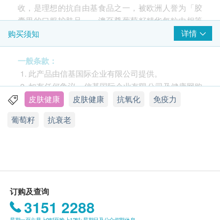
收，是理想的抗自由基食品之一，被欧洲人誉为「胶
囊里的口服护肤品」。澳至尊葡萄籽精华每粒由相等
于24000毫克澳洲红葡萄籽制成，含95%低聚前花青
详情
购买须知
素(OPCs)，能减少黑色素沉积，保护皮肤免受自由基
伤
一般条款：
此产品由信基国际企业有限公司提供。
科研实证
如有任何争议，信基国际企业有限公司及健康网购
Health.ESDlife 保留最终决议权。
皮肤健康
皮肤健康
抗氧化
免疫力
1. 清除自由基，超强抗氧化[1]
葡萄籽
抗衰老
实验证明，葡萄籽原花青素提取物能抑制约80%自由
送货条款：
基形成，抗氧化效果比维他命C（15%）及E（38%）
购买澳至尊产品总额满HK$500，即可享本地免费
更为显著。
送货服务。账单总额未满HK$500需附加HK$80运
[1] Bagchi D, Garg A, Krohn RL, Bagchi M, Tran MX, Stohs SJ.
费。
我们将于确定订单后1-3个工作天内安排发货。
Oxygen free radical scavenging abilities of vitamins C and E, and a
不排除运送时间会因节日、交通或天气而有所影
grape seed proanthocyanidin extract in vitro. Res Commun Mol
订购及查询
响。当八号烈风讯号悬挂或黑色暴雨警告生效时，
3151 2288
Pathol Pharmacol. 1997 Feb;95(2):179-89. PMID: 9090754.
送货服务时间将会延迟。
星期一至六早上9时至晚上12时; 星期日及公众假期休息