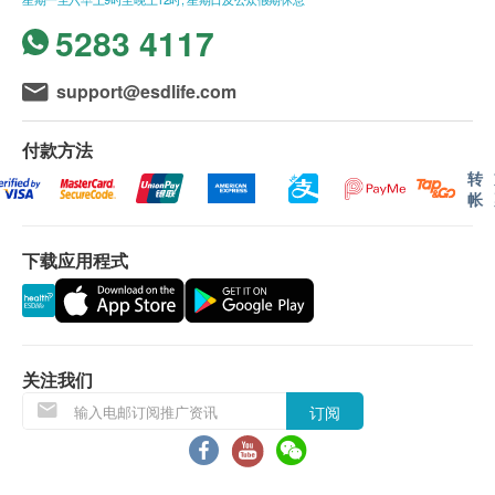
2. 抵抗紫外光，抑制黑色素生成[2]
所有订单须视乎相关货品的供应情况再作最后确
5283 4117
葡萄籽原花青素提取物能够通过提高细胞活力、清除
认。倘若生活易未能提供任何订单上的货品，生活
细胞内活性氧、调节细胞周期和抑制黑色素生成酶的
易有权拒绝接受该订单，或会于送货前透过电话或
support@esdlife.com
蛋白质表达，具有潜在的光保护作用。
电邮通知顾客再作安排出货事宜。
[2] Zi SX, Ma HJ, Li Y, Liu W, Yang QQ, Zhao G, Lian S. Oligomeric
付款方法
保用條款：
proanthocyanidins from grape seeds effectively inhibit ultraviolet-
转
货品质量保证，于顾客收到产品当日起计，食用期
induced melanogenesis of human melanocytes in vitro. Int J Mol
帐
应最少有6个月或以上。
Med. 2009 Feb;23(2):197-204. PMID: 19148543.
下载应用程式
退换条款：
3. 淡化色斑[3]
当顾客收取已订购之货品时，有责任检查货品是否
实验证明，持续服用葡萄籽原花青素提取物能有效减
有损毁情况，一经确认签收，恕不接受退换。
淡脸部色斑。
退换产品必须包装完整，如退换之产品有任何残缺
[3] Yamakoshi J, Sano A, Tokutake S, Saito M, Kikuchi M, Kubota Y,
关注我们
或过期退回，供应商有权不受理。
Kawachi Y, Otsuka F. Oral intake of proanthocyanidin-rich extract from
订阅
如有其他损坏或遗漏查询，顾客必须保留有效收据
grape seeds improves chloasma. Phytother Res. 2004
正本，并于送收货后3个工作天内按下列方式联络
Nov;18(11):895-9. doi: 10.1002/ptr.1537. PMID: 15597304.
(热线/Whatsapp：8108 2733) 客户服务部跟进。