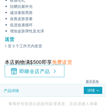
收细毛孔
抗晒抗紫外光
减淡雀斑黑斑
改善皮肤质素
促进血液循环
增加皮肤弹性及光泽
送货
1 至 3 个工作天内发货
本店购物满$500即享
免费送货
即睇全店产品
展开所有
详情
产品详情
葡萄籽有助美白肌肤和延缓衰老，且容易被人体吸