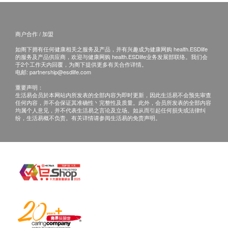
英文译本仅供参考，文义如与中文版有歧异，概以
4. 改善久坐腿部浮肿[4]
中文版为准。
一项关于葡萄籽原花青素提取物对改善女性久坐腿部
水肿的双盲实验中指出，与未服用葡萄籽组相比，服
商户合作 / 加盟
电邮:
cs@ausupreme.com
用葡萄籽组可显著减少腿部肿胀和水肿。
如阁下拥有任何健康相关之服务及产品，并有兴趣成为健康网购 health.ESDlife
的服务及产品供应商，欢迎与健康网购 health.ESDlife业务发展部联络。我们会
于2个工作天内回覆，为阁下提供更多有关合作详情。
电邮:
partnership@esdlife.com
功效:
强效抗氧
重要声明：
生活易会员於本网站内所发表的全部内容为即时更新，因此生活易不会预先审查
延缓衰老
任何内容，并不会保证其准确性丶完整性及质量。此外，会员所发表的全部内容
均属个人意见，并不代表生活易之言论及立场。如从而引起任何损失或法律纠
强健心脏
纷，生活易概不负责。有关详情请参阅生活易的免责声明。
美白抗皱
收细毛孔
抗晒抗紫外光
减淡雀斑黑斑
改善皮肤质素
促进血液循环
增加皮肤弹性及光泽