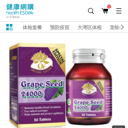
1
体检套餐
预防疫苗
大湾区体检
宠物健