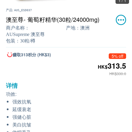
1 / 1
产品:
AUS_ESD037
澳至尊- 葡萄籽精华(30粒/24000mg)
商户名称：
产地：
澳洲
AUSupreme 澳至尊
包装：
30粒/樽
赚取313积分 (HK$3)
5% off
313.5
HK$
HK$330.0
详情
功效:
强效抗氧
延缓衰老
强健心脏
美白抗皱