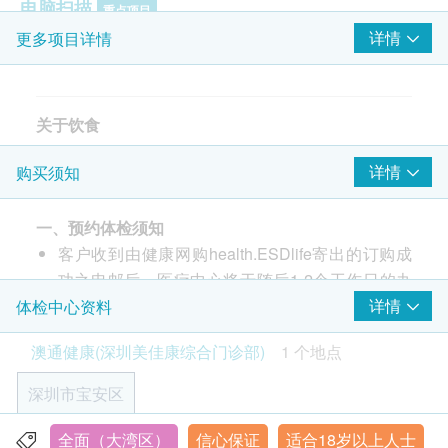
电脑扫描
重点项目
详情
更多项目详情
CT骨密度
冠状动脉钙化
肺部 CT
关于饮食
磁力共振
重点项目
详情
购买须知
体检当天早晨需空腹、勿服药
颅脑 MRI 平扫
体检前一晚8点后不再进食（可少量饮用水）
颅脑血管 MRA 平扫
一、预约体检须知
体检前三天不要吃油腻、不易消化的食物，切勿饮
颈部血管 MRA 平扫
客户收到由健康网购health.ESDlife寄出的订购成
酒
颈椎 MRI 平扫
功之电邮后，医疗中心将于随后1-2个工作日的办
腰椎 MRI 平扫
保证充足的睡眠时间，避免剧烈运动及情绪波动
上腹部 MRI 平扫
公时间内，致电客户预约身体检查的时间及地点。
详情
体检中心资料
盆腔 MRI 平扫
客户亦可至少提前1个工作日联络医疗中心进行预
关于抽血
澳通健康(深圳美佳康综合门诊部)
1 个地点
约（联络电话：+86 400-995-3330或+86 0755-
需抽血的体检项目，检查前应禁食8-12小时
29951118；）。
拔针后用无菌棉球按压3分钟直至止血
2
基本项目
深圳市宝安区
客户至现场后，医疗中心工作人员会核对客户的姓
如有晕针晕血，请提前告知医护人员
基本健康评估
名、出生年月日、手机号及健康网购
全面（大湾区）
信心保证
适合18岁以上人士
深圳市寳安区新安街道寳民社区25区天悦壹号雅轩-101