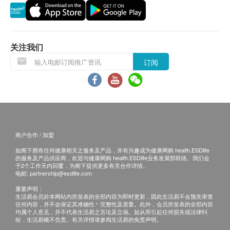
体检报告会在体检后10个工作日内完成，客户可选
腹壁
择以下途径查看体检报告：
膝反射
1. 体检报告完成后，医疗中心会上传公众号，客户可
既往病史
通过公众号查看报告 。
家族病史
关注我们
2. 预留E-mail，医疗中心会在报告完成后发送至客人
订阅
外科检查
电邮地址。
3. 预留邮寄地址，医疗中心会在报告完成后邮寄，邮
皮肤
费到付（可送到港澳地区）。
浅表淋巴结
体检报告完成后可预约医生讲解报告，客户可选择以
前列腺 - 只限男士
下渠道：
脊柱
商户合作 / 加盟
1. 电话讲解：需至少提前1个工作日预约具体时间
四肢关节
（联络电话：+86 400-995-3330或
如阁下拥有任何健康相关之服务及产品，并有兴趣成为健康网购 health.ESDlife
乳房 - 只限女士
的服务及产品供应商，欢迎与健康网购 health.ESDlife业务发展部联络。我们会
+86 0755-29951118），医生会按预约时间主动联络
于2个工作天内回覆，为阁下提供更多有关合作详情。
报告
电邮:
partnership@esdlife.com
客户。
重要声明：
2. 当面讲解：需至少提前1个工作日预约具体时间
医护人员讲解报告
生活易会员於本网站内所发表的全部内容为即时更新，因此生活易不会预先审查
（联络电话：+86 400-995-3330或 +86 0755-
任何内容，并不会保证其准确性丶完整性及质量。此外，会员所发表的全部内容
均属个人意见，并不代表生活易之言论及立场。如从而引起任何损失或法律纠
29951118），体检客户在约定时间到医疗中心聼医生
纷，生活易概不负责。有关详情请参阅生活易的免责声明。