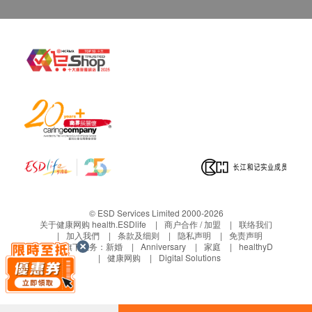
当面讲解。
三、免责声明
如有争议，健康网购health.ESDlife及医疗中心保
留最后决定权。
所有健康检查/服务并非作为医务诊断或治疗用
途。当阁下身体健康出现任何疾病征兆时，应立即
谘询有认可资格的医生，作出诊断及治疗。
本服务/产品由商户提供。生活易【健康网购
health.ESDlife】并没有经营或提供本服务/产品。
有关此服务/产品的错漏或延误，或因使用此服务/
产品而引致的损失、损害、受伤或法律诉讼，健康
© ESD Services Limited 2000-2026
网购health.ESDlife概不负责。一切有关的索偿或
关于健康网购 health.ESDlife
商户合作 / 加盟
联络我们
查询，须向提供服务之体检中心或商户提出。
加入我們
条款及细则
隐私声明
免责声明
生活易旗下业务：
新婚
Anniversary
家庭
healthyD
健康网购
Digital Solutions