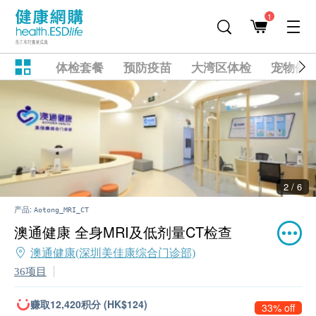
1
体检套餐
预防疫苗
大湾区体检
宠物健
2 / 6
产品:
Aotong_MRI_CT
澳通健康 全身MRI及低剂量CT检查
澳通健康(深圳美佳康综合门诊部)
36项目
赚取12,420积分 (HK$124)
33% off