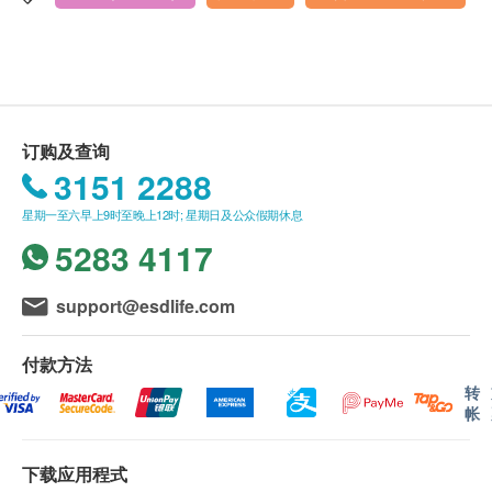
health.ESDlife订购成功之电邮。
关于检查
体质指标
周二至周日，08:00-12:00，14:00-18:00
订单如需改期，请至少提前1个工作日联络医疗中
参加X线检查，请勿穿着带有金属实物或配件的衣
中国内地法定节日假期休息。
身高
心（联络电话：+86 400-995-3330或 +86 0755-
服，孕妇勿做X光射线检查及妇科检查
体重
29951118；）。
半年内备孕的女/男，孕期、哺乳期的女性不宜做
血压
身体检查计划有效期为3个月，客户必须于3个月内
放射性项目，如DR、CT、碳14呼气等
订购及查询
（由确认付款日期起计）接受有关检查，逾期作
内科检查
妇科检查或腔内妇科超声检查仅限于已婚或有性生
3151 2288
废。
活者
心率
体检时, 如果遇到医生不会说广东话的情况，医疗
女性受检者月经期间请勿做妇科及尿液检查待经期
星期一至六早上9时至晚上12时; 星期日及公众假期休息
心律
中心可安排医护人员陪同提供翻译服务。
完毕后再补检
5283 4117
心脏杂音
如果商户页面与体检计划页面的繁体中文、简体中
心界
文、英文三个版本有任何抵触或不相符之处，应以
support@esdlife.com
肺脏
简体中文版本为准。
肝脏
付款方法
脾脏
转
肾脏
帐
二、体检报告领取和讲解
胸廓
客人可在体检日确认报告语言（可选择繁体中文，
心音
简体中文）。
下载应用程式
胆脏