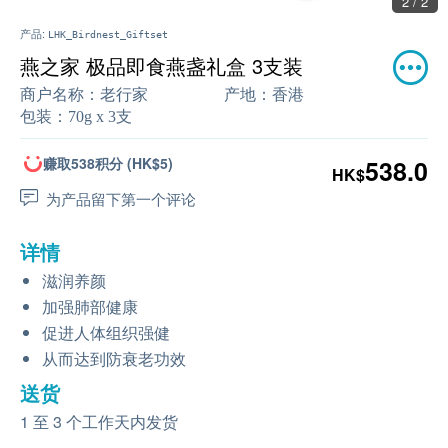
2 / 2
产品:
LHK_Birdnest_Giftset
燕之家 极品即食燕盏礼盒 3支装
商户名称：
老行家
产地：
香港
包装：
70g x 3支
赚取538积分 (HK$5)
538.0
HK$
为产品留下第一个评论
详情
滋润养颜
加强肺部健康
促进人体组织强健
从而达到防衰老功效
送货
1 至 3 个工作天内发货