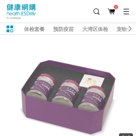
1
体检套餐
预防疫苗
大湾区体检
宠物健