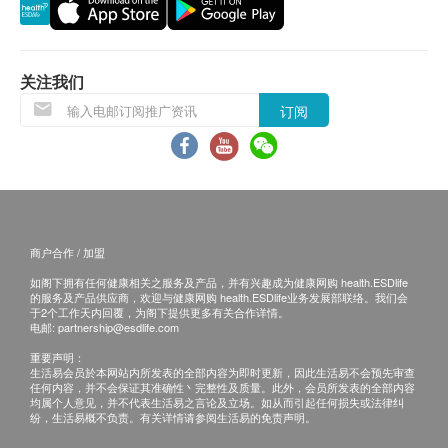
须储存放于1°C至4°C，并请尽快食用完毕
退换条款：
当顾客收取已订购之货品时，有责任检查货品是否
有损毁情况，一经确认签收，恕不接受退换。
关注我们
退换产品必须包装完整，如退换之产品有任何残缺
订阅
或过期退回，供应商有权不受理。
如有其他损坏或遗漏查询，顾客必须保留有效收据
正本，并于送货后3个工作天内按下列方式联络Lo
Hong Ka (Hong Kong) Limited 客户服务部跟进。
电邮：support@lohongka.com.hk
商户合作 / 加盟
如阁下拥有任何健康相关之服务及产品，并有兴趣成为健康网购 health.ESDlife
的服务及产品供应商，欢迎与健康网购 health.ESDlife业务发展部联络。我们会
于2个工作天内回覆，为阁下提供更多有关合作详情。
电邮:
partnership@esdlife.com
重要声明：
生活易会员於本网站内所发表的全部内容为即时更新，因此生活易不会预先审查
任何内容，并不会保证其准确性丶完整性及质量。此外，会员所发表的全部内容
均属个人意见，并不代表生活易之言论及立场。如从而引起任何损失或法律纠
纷，生活易概不负责。有关详情请参阅生活易的免责声明。