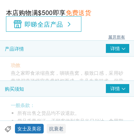
本店购物满$500即享
免费送货
即睇全店产品
展开所有
详情
产品详情
功效
燕之家即食浓缩燕窝，啖啖燕窝，极致口感，采用砂
劳越洞燕顶级官燕盏鲜炖而成，非凡生产技术，保营
养却免冷藏，送礼自用佳品。
详情
购买须知
相比起屋燕，洞燕采摘于天然岩洞符峭壁，产量稀
一般条款：
少，极为矜贵。
每樽都含有原盏燕盏，超浓缩份量，
所有出售之货品均不设退款。
啖啖丰厚口感，而且味道清香、嫩滑、爽口。
货品质量保证，于顾客收到产品当日起计，食用期
应最少有12个月或以上。
女士及美容
抗衰老