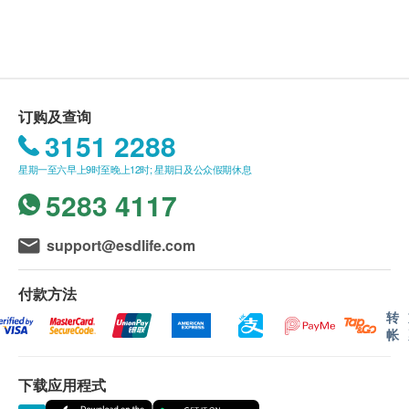
以传统方法精炖而成，完整保留燕窝精华与清香口
此产品由 Lo Hong Ka (Hong Kong) Limited 提
味，内含有丰富蛋白质、多种氨基酸等，
长期食用
供。
除可滋润养颜外，更能加强肺部健康，促进人体组
如有任何争议，Lo Hong Ka (Hong Kong) Limited
织强健，从而达到防衰老功效，常服可永保青春美
及 健康网购health. ESDlife保留最终决议权。
丽！
订购及查询
不含化学添加剂、人工调味料或防腐剂。
送货条款：
3151 2288
由于燕窝与水一起炖制，如燕窝有沉淀，请将多余
购买产品总额满HK$500，即可享本地免费送货服
水份倒掉，以确保新鲜。
星期一至六早上9时至晚上12时; 星期日及公众假期休息
务。 账单总额未满HK$500需附加HK$50运费。
5283 4117
我们将于确定订单后1-3个工作天内安排发货。
服用方法
不排除运送时间会因节日而有所影响。 当八号烈
每天早晚一汤匙，或可加入豆浆、牛奶或其他甜点中
风讯号悬挂或黑色暴雨警告生效时，送货服务时间
support@esdlife.com
食用，冷热均可，使用后须立刻密封并冷藏保存。
将会延迟。
所有订单须视乎相关货品的供应情况再作最后确
付款方法
成份
认。 倘若健康网购health. ESDlife未能提供任何订
转
帐
砂劳越洞燕、水、冰糖
单上的货品，健康网购health. ESDlife有权拒绝接
受该订单，并且会于送货前透过电话或电邮通知顾
储存方法
下载应用程式
客再作安排。
请存放于阴凉干爽处，最佳保存期为一年；开瓶后必