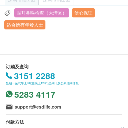
检查后面诊
预约（联络电话：400-6609-120；微信：
治疗中配合
：放松并自然睁眼，让雾化充分接触眼
18925293372）。
表。不要刻意闭眼或转动眼球过于频繁。如感到明
眼耳鼻喉检查（大湾区）
信心保证
深圳市福田区南园街道华强南路2048号机械大厦主楼1-12
客户必须在预约当天出示身分证明文件原件并列印
显刺痛、烧灼感或视力模糊，及时告知医护人员。
层
适合所有年龄人士
订购确认信/出示成功付款电子邮件以确认身份，
y
周一至周日 08:30-18:00
深圳爱尔眼科医院/深圳滨海爱尔眼科医院工作人
治疗后护理
：轻轻闭眼休息1-2分钟，不要立即揉
员会核对客户的姓名、出生日期、手机号码等资
眼或用力擦拭。如需使用其他眼药水，建议间隔5-
讯。
10分钟。治疗后短期内避免化眼妆或戴隐形眼镜。
如需更改订单日期，请至少提前3个工作天联络深
圳爱尔眼科医院/深圳滨海爱尔眼科医院。
禁忌与注意
：急性结膜炎、角膜溃疡、眼部外伤未愈
订购及查询
本套餐服务有效期限为1个月（自确认付款日期起
者不宜进行
（
需要医生进行评估
）
。对所用药物或熏
3151 2288
算），客户必须在有效期限内完成检查，逾期将视
蒸成分过敏者禁用。治疗频次应遵医嘱，不宜过密。
星期一至六早上9时至晚上12时; 星期日及公众假期休息
为作废。
5283 4117
如需粤语就诊服务，请至少提前2个工作天告知客
日常配合
：熏蒸只是辅助缓解，还需配合减少用眼疲
服中心，以便安排翻译人员陪同（此项服务无需额
劳、增加眨眼频率、使用人工泪液
、
睑板腺按摩疏通
support@esdlife.com
外费用）。
等综合管理。
付款方法
二、检查报告领取与讲解服务说明