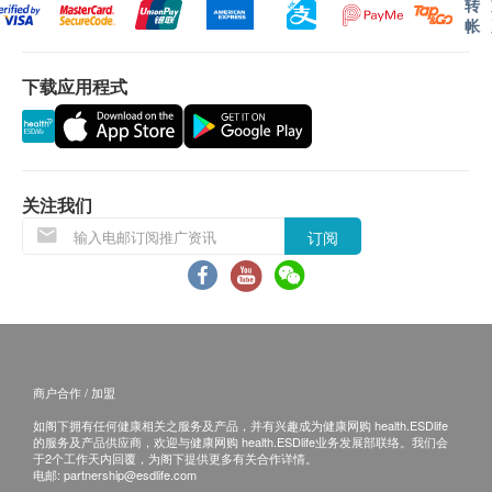
转
报告讲解服务：完成套餐内各项检查后，专科医生
帐
将为您提供一对一的专业讲解，详细分析检查结
果，并根据您的个人检查状况给到建议及医嘱。
下载应用程式
领取现场报告：检查结束后，您可当场取得大部分
项目的检查报告和医师的初步解读。
三、其他条款
关注我们
本套餐仅适用于首次至深圳爱尔眼科医院/深圳滨
海爱尔眼科医院的新客户，且套餐内项目仅限一次
订阅
性使用，不可分次核销。
此套餐不包括后续治疗费、药费或额外检查项目的
费用。
此套餐不可兑换现金、不可与其他优惠同时使用，
且一经确认不可转让及退款。
商户合作 / 加盟
如遇特殊医疗状况（如需进一步专科检查或处
如阁下拥有任何健康相关之服务及产品，并有兴趣成为健康网购 health.ESDlife
理），深圳爱尔眼科医院/深圳滨海爱尔眼科医院
的服务及产品供应商，欢迎与健康网购 health.ESDlife业务发展部联络。我们会
于2个工作天内回覆，为阁下提供更多有关合作详情。
保留收取额外费用的权利。
电邮:
partnership@esdlife.com