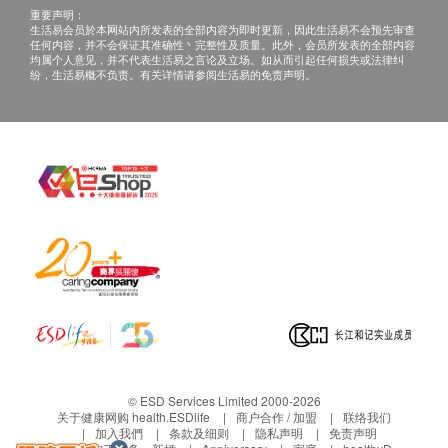
深圳爱尔眼科医院/深圳滨海爱尔眼科医院保留最
重要声明：
终解释权及修改条款的权利，最新条款以官方网站
生活易会员於本网站内所发表的全部内容为即时更新，因此生活易不会预先审查
任何内容，并不会保证其准确性丶完整性及质量。此外，会员所发表的全部内容
公布为准。
均属个人意见，并不代表生活易之言论及立场。如从而引起任何损失或法律纠
纷，生活易概不负责。有关详情请参阅生活易的免责声明。
# 温馨提示：检查前请保持正常作息，如有特殊病史
请提前告知医护人员。
四、免责声明
如有争议，健康网购health.ESDlife及深圳爱尔眼科医
院/深圳滨海爱尔眼科医院保留最后决定权。
所有健康检查/服务并非作为医疗诊断或治疗用
途。当阁下身体健康出现任何疾病征兆时，应立即
谵询有认可资格的医生，作出诊断及治疗。
本服务/产品由商家提供。生活易【健康网购
health.ESDlife】并没有经营或提供本服务/产品。
有关此服务/产品的错漏或延误，或因使用此服务/
产品而引致的损失、损害、受伤或法律诉讼，健康
© ESD Services Limited 2000-2026
网购health.ESDlife概不负责。一切有关的索偿或
关于健康网购 health.ESDlife
商户合作 / 加盟
联络我们
加入我們
条款及细则
隐私声明
免责声明
查询，须向提供服务之体检中心或商家提出。