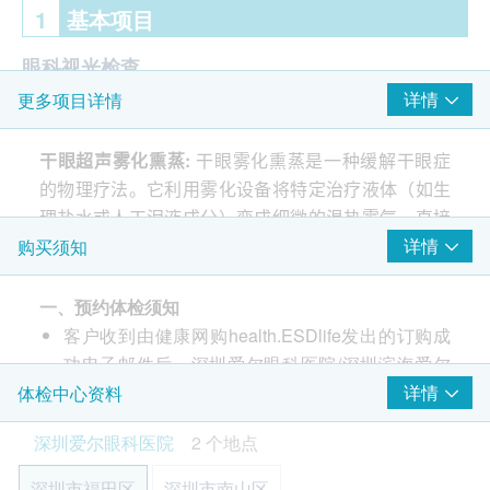
1
基本项目
眼科视光检查
详情
更多项目详情
视力测试
眼压检查（非接触眼压）
干眼超声雾化熏蒸
:
干眼雾化熏蒸是一种缓解干眼症
裂隙灯外眼检查
的物理疗法。它利用雾化设备将特定治疗液体（如生
电脑验光
理盐水或人工泪液成分）变成细微的温热雾气，直接
裂隙灯下眼底检查
作用于眼部。主要作用包括：通过温热软化堵塞的睑
详情
购买须知
泪液分析 (IGE/LTA)
板腺油脂、湿润眼表、促进局部血液循环和药物吸
眼表综合分析
收。治疗过程约15-20分钟，舒适无痛，能有效缓解
眼部蠕形螨检测
一、预约体检须知
快速泪河检测
眼睛干涩、疲劳等症状。
客户收到由健康网购health.ESDlife发出的订购成
结膜囊取材检查
功电子邮件后，深圳爱尔眼科医院/深圳滨海爱尔
干眼超声雾化(熏蒸)治疗
眼科医院将在随后1-2个工作日的办公时间内，通
详情
体检中心资料
干眼超声雾化熏蒸
注意
事项
过电话或WhatsApp与客户联系，确认预约检查的
治疗前准备
：清洁面部和眼周，卸妆（尤其是眼
报告
深圳爱尔眼科医院
2 个地点
时间和地点。客户也可至少提前1个工作天主动联
妆）。佩戴隐形眼镜者需先摘除。首次使用或更换
医生讲解报告
络深圳爱尔眼科医院/深圳滨海爱尔眼科医院进行
药物时，需确认无过敏史。
深圳市福田区
深圳市南山区