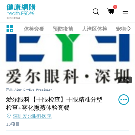
1
体检套餐
预防疫苗
大湾区体检
宠物健
1 / 6
产品:
Aier_DryEye_Precision
爱尔眼科【干眼检查】干眼精准分型
检查+雾化熏蒸体验套餐
深圳爱尔眼科医院
13项目