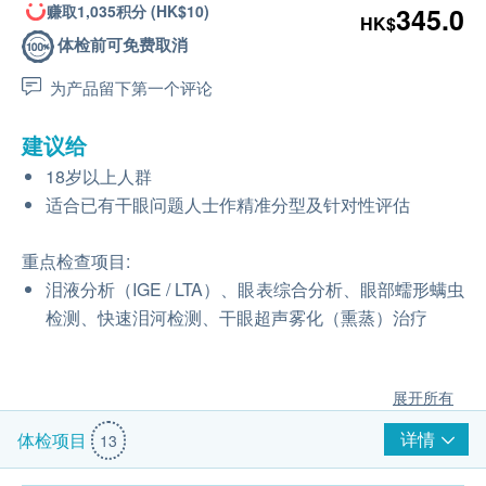
赚取1,035积分 (HK$10)
345.0
HK$
体检前可免费取消
为产品留下第一个评论
建议给
18岁以上人群
适合已有干眼问题人士作精准分型及针对性评估
重点检查项目:
泪液分析（IGE / LTA）、眼表综合分析、眼部蠕形螨虫
检测、快速泪河检测、干眼超声雾化（熏蒸）治疗
展开所有
详情
体检项目
13