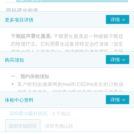
眼科视光检查
详情
更多项目详情
视力测试
眼压检查（非接触眼压）
干眼超声雾化熏蒸
:
干眼雾化熏蒸是一种缓解干眼症
电脑验光
的物理疗法。它利用雾化设备将特定治疗液体（如生
裂隙灯外眼检查
理盐水或人工泪液成分）变成细微的温热雾气，直接
泪液分泌功能测定
作用于眼部。主要作用包括：通过温热软化堵塞的睑
详情
购买须知
睑板腺照影检查
板腺油脂、湿润眼表、促进局部血液循环和药物吸
泪膜破裂时间测试
收。治疗过程约15-20分钟，舒适无痛，能有效缓解
角膜荧光素染色检查
一、预约体检须知
眼部蠕形螨检测
眼睛干涩、疲劳等症状。
客户收到由健康网购health.ESDlife发出的订购成
干眼超声雾化(熏蒸)治疗
功电子邮件后，深圳爱尔眼科医院/深圳滨海爱尔
间接眼底镜检查
眼科医院将在随后1-2个工作日的办公时间内，通
详情
体检中心资料
干眼超声雾化熏蒸
注意
事项
过电话或WhatsApp与客户联系，确认预约检查的
治疗前准备
：清洁面部和眼周，卸妆（尤其是眼
报告
深圳爱尔眼科医院
2 个地点
时间和地点。客户也可至少提前1个工作天主动联
妆）。佩戴隐形眼镜者需先摘除。首次使用或更换
医生讲解报告
络深圳爱尔眼科医院/深圳滨海爱尔眼科医院进行
药物时，需确认无过敏史。
深圳市福田区
深圳市南山区
检查后面诊
预约（联络电话：400-6609-120；微信：
治疗中配合
：放松并自然睁眼，让雾化充分接触眼