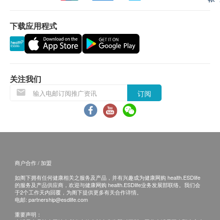
将为您提供一对一的专业讲解，详细分析检查结
果，并根据您的个人检查状况给到建议及医嘱。
下载应用程式
领取现场报告：检查结束后，您可当场取得大部分
项目的检查报告和医师的初步解读。
三、其他条款
关注我们
本套餐仅适用于首次至深圳爱尔眼科医院/深圳滨
海爱尔眼科医院的新客户，且套餐内项目仅限一次
订阅
性使用，不可分次核销。
此套餐不包括后续治疗费、药费或额外检查项目的
费用。
此套餐不可兑换现金、不可与其他优惠同时使用，
且一经确认不可转让及退款。
商户合作 / 加盟
如遇特殊医疗状况（如需进一步专科检查或处
如阁下拥有任何健康相关之服务及产品，并有兴趣成为健康网购 health.ESDlife
理），深圳爱尔眼科医院/深圳滨海爱尔眼科医院
的服务及产品供应商，欢迎与健康网购 health.ESDlife业务发展部联络。我们会
于2个工作天内回覆，为阁下提供更多有关合作详情。
保留收取额外费用的权利。
电邮:
partnership@esdlife.com
深圳爱尔眼科医院/深圳滨海爱尔眼科医院保留最
重要声明：