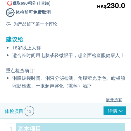
赚取690积分 (HK$6)
230.0
HK$
体检前可免费取消
为产品留下第一个评论
建议给
18岁以上人群
适合长时间用电脑或轻微眼干，想全面检查眼健康人士
重点检查项目:
泪膜破裂时间、泪液分泌检测、角膜萤光染色、睑板腺
照影检查、干眼超声雾化（熏蒸）治疗
展开所有
详情
体检项目
13
1
基本项目