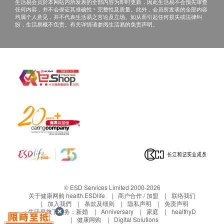
终解释权及修改条款的权利，最新条款以官方网站
生活易会员於本网站内所发表的全部内容为即时更新，因此生活易不会预先审查
任何内容，并不会保证其准确性丶完整性及质量。此外，会员所发表的全部内容
公布为准。
均属个人意见，并不代表生活易之言论及立场。如从而引起任何损失或法律纠
纷，生活易概不负责。有关详情请参阅生活易的免责声明。
# 温馨提示：检查前请保持正常作息，如有特殊病史
请提前告知医护人员。
四、免责声明
如有争议，健康网购health.ESDlife及深圳爱尔眼科医
院/深圳滨海爱尔眼科医院保留最后决定权。
所有健康检查/服务并非作为医疗诊断或治疗用
途。当阁下身体健康出现任何疾病征兆时，应立即
谵询有认可资格的医生，作出诊断及治疗。
本服务/产品由商家提供。生活易【健康网购
health.ESDlife】并没有经营或提供本服务/产品。
有关此服务/产品的错漏或延误，或因使用此服务/
产品而引致的损失、损害、受伤或法律诉讼，健康
© ESD Services Limited 2000-2026
网购health.ESDlife概不负责。一切有关的索偿或
关于健康网购 health.ESDlife
商户合作 / 加盟
联络我们
加入我們
条款及细则
隐私声明
免责声明
查询，须向提供服务之体检中心或商家提出。
生活易旗下业务：
新婚
Anniversary
家庭
healthyD
健康网购
Digital Solutions