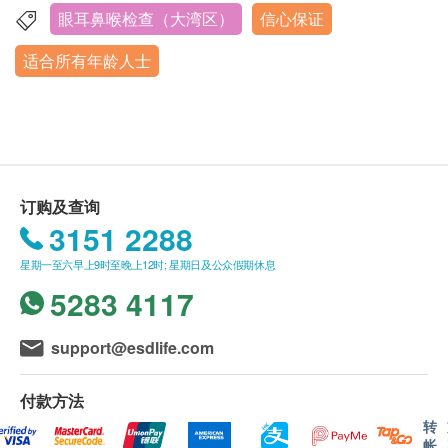
18925293372）。
表。不要刻意闭眼或转动眼球过于频繁。如感到明
眼耳鼻喉检查（大湾区）
信心保证
深圳市福田区南园街道华强南路2048号机械大厦主楼1-12
客户必须在预约当天出示身分证明文件原件并列印
显刺痛、烧灼感或视力模糊，及时告知医护人员。
层
适合所有年龄人士
订购确认信/出示成功付款电子邮件以确认身份，
y
周一至周日 08:30-18:00
深圳爱尔眼科医院/深圳滨海爱尔眼科医院工作人
治疗后护理
：轻轻闭眼休息1-2分钟，不要立即揉
员会核对客户的姓名、出生日期、手机号码等资
眼或用力擦拭。如需使用其他眼药水，建议间隔5-
讯。
10分钟。治疗后短期内避免化眼妆或戴隐形眼镜。
如需更改订单日期，请至少提前3个工作天联络深
圳爱尔眼科医院/深圳滨海爱尔眼科医院。
禁忌与注意
：急性结膜炎、角膜溃疡、眼部外伤未愈
订购及查询
本套餐服务有效期限为1个月（自确认付款日期起
者不宜进行
（
需要医生进行评估
）
。对所用药物或熏
3151 2288
算），客户必须在有效期限内完成检查，逾期将视
蒸成分过敏者禁用。治疗频次应遵医嘱，不宜过密。
星期一至六早上9时至晚上12时; 星期日及公众假期休息
为作废。
5283 4117
如需粤语就诊服务，请至少提前2个工作天告知客
日常配合
：熏蒸只是辅助缓解，还需配合减少用眼疲
服中心，以便安排翻译人员陪同（此项服务无需额
劳、增加眨眼频率、使用人工泪液
、
睑板腺按摩疏通
support@esdlife.com
外费用）。
等综合管理。
付款方法
二、检查报告领取与讲解服务说明
转
报告讲解服务：完成套餐内各项检查后，专科医生
帐