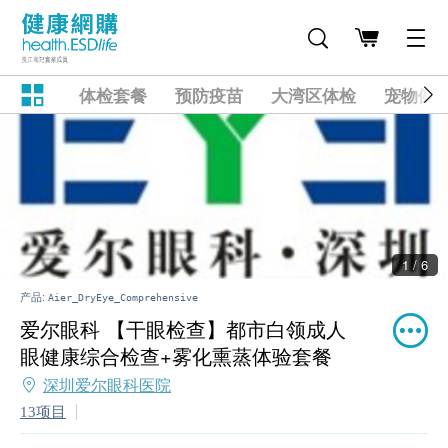
体检套餐
预防疫苗
大湾区体检
宠物健
1 / 6
产品:
Aier_DryEye_Comprehensive
爱尔眼科 【干眼检查】都市白领成人
眼健康综合检查+雾化熏蒸体验套餐
深圳爱尔眼科医院
13项目