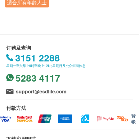
适合所有年龄人士
订购确认信/出示成功付款电子邮件以确认身份，
周一至周日 08:30-18:00
深圳爱尔眼科医院/深圳滨海爱尔眼科医院工作人
员会核对客户的姓名、出生日期、手机号码等资
讯。
如需更改订单日期，请至少提前3个工作天联络深
圳爱尔眼科医院/深圳滨海爱尔眼科医院。
订购及查询
本套餐服务有效期限为1个月（自确认付款日期起
3151 2288
算），客户必须在有效期限内完成检查，逾期将视
星期一至六早上9时至晚上12时; 星期日及公众假期休息
为作废。
5283 4117
如需粤语就诊服务，请至少提前2个工作天告知客
服中心，以便安排翻译人员陪同（此项服务无需额
support@esdlife.com
外费用）。
付款方法
二、检查报告领取与讲解服务说明
转
报告讲解服务：完成套餐内各项检查后，专科医生
帐
将为您提供一对一的专业讲解，详细分析检查结
果，并根据您的个人检查状况给到建议及医嘱。
下载应用程式