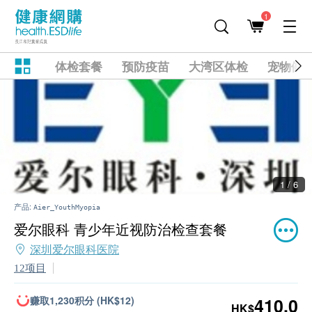
1
体检套餐
预防疫苗
大湾区体检
宠物健
1 / 6
产品:
Aier_YouthMyopia
爱尔眼科 青少年近视防治检查套餐
深圳爱尔眼科医院
12项目
赚取1,230积分 (HK$12)
410.0
HK$