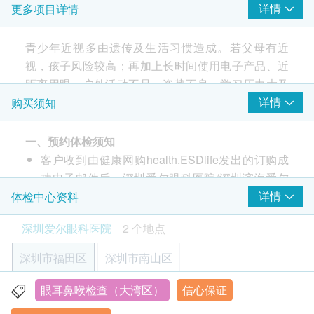
详情
更多项目详情
视力测试
眼压检查（非接触眼压）
青少年近视多由遗传及生活习惯造成。若父母有近
量度角膜弧度
视，孩子风险较高；再加上长时间使用电子产品、近
斜视度测定
距离用眼、户外活动不足、姿势不良、学习压力大及
裂隙灯外眼检查
睡眠不足，都容易令近视出现或加深。良好用眼习惯
详情
购买须知
人工晶体测量仪
有助预防近视。
双眼协调能力 (如斜视、立体感)
角膜地图
一、预约体检须知
眼底照相
孩子近视防控6大步:
客户收到由健康网购health.ESDlife发出的订购成
散瞳验光
保持充足户外活动: 每日约2小时
功电子邮件后，深圳爱尔眼科医院/深圳滨海爱尔
养成科学用眼习惯: 用眼20分钟至少远望20秒
眼科医院将在随后1-2个工作日的办公时间内，通
详情
体检中心资料
报告
确保阅读光线充足且合适
过电话或WhatsApp与客户联系，确认预约检查的
深圳爱尔眼科医院
2 个地点
维持充足睡眠与健康饮食
医生讲解报告
时间和地点。客户也可至少提前1个工作天主动联
定期检查视力并建立视力档案: 追踪度数变化，及
检查后面诊
络深圳爱尔眼科医院/深圳滨海爱尔眼科医院进行
深圳市福田区
深圳市南山区
早发现问题
预约（联络电话：400-6609-120；微信：
由专业医生制定个人化防控方案: 按近视程度、眼
18925293372）。
眼耳鼻喉检查（大湾区）
信心保证
深圳市福田区南园街道华强南路2048号机械大厦主楼1-12
轴等因素作评估
客户必须在预约当天出示身分证明文件原件并列印
层