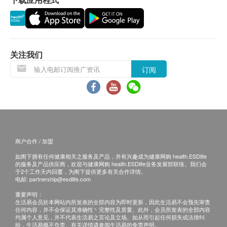
领取现场报告：检查结束后，您可当场取得大部分
项目的检查报告和医师的初步解读。
三、其他条款
关注我们
本套餐仅适用于首次至深圳爱尔眼科医院/深圳滨
海爱尔眼科医院的新客户，且套餐内项目仅限一次
订阅
性使用，不可分次核销。
此套餐不包括后续治疗费、药费或额外检查项目的
费用。
此套餐不可兑换现金、不可与其他优惠同时使用，
且一经确认不可转让及退款。
商户合作 / 加盟
如遇特殊医疗状况（如需进一步专科检查或处
如阁下拥有任何健康相关之服务及产品，并有兴趣成为健康网购 health.ESDlife
理），深圳爱尔眼科医院/深圳滨海爱尔眼科医院
的服务及产品供应商，欢迎与健康网购 health.ESDlife业务发展部联络。我们会
于2个工作天内回覆，为阁下提供更多有关合作详情。
保留收取额外费用的权利。
电邮:
partnership@esdlife.com
深圳爱尔眼科医院/深圳滨海爱尔眼科医院保留最
重要声明：
终解释权及修改条款的权利，最新条款以官方网站
生活易会员於本网站内所发表的全部内容为即时更新，因此生活易不会预先审查
任何内容，并不会保证其准确性丶完整性及质量。此外，会员所发表的全部内容
公布为准。
均属个人意见，并不代表生活易之言论及立场。如从而引起任何损失或法律纠
纷，生活易概不负责。有关详情请参阅生活易的免责声明。