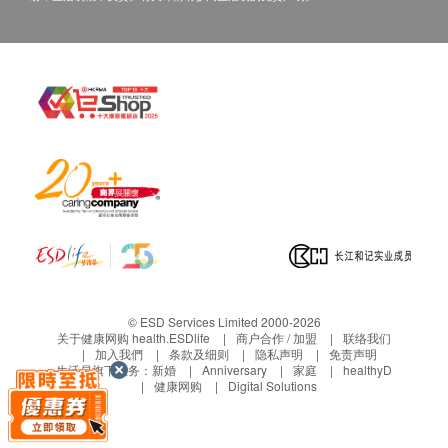
# 温馨提示：检查前请保持正常作息，如有特殊病史
请提前告知医护人员。
四、免责声明
如有争议，健康网购health.ESDlife及深圳爱尔眼科医
院/深圳滨海爱尔眼科医院保留最后决定权。
所有健康检查/服务并非作为医疗诊断或治疗用
途。当阁下身体健康出现任何疾病征兆时，应立即
谵询有认可资格的医生，作出诊断及治疗。
本服务/产品由商家提供。生活易【健康网购
health.ESDlife】并没有经营或提供本服务/产品。
有关此服务/产品的错漏或延误，或因使用此服务/
产品而引致的损失、损害、受伤或法律诉讼，健康
© ESD Services Limited 2000-2026
网购health.ESDlife概不负责。一切有关的索偿或
关于健康网购 health.ESDlife
商户合作 / 加盟
联络我们
加入我們
条款及细则
隐私声明
免责声明
查询，须向提供服务之体检中心或商家提出。
生活易旗下业务：
新婚
Anniversary
家庭
healthyD
健康网购
Digital Solutions