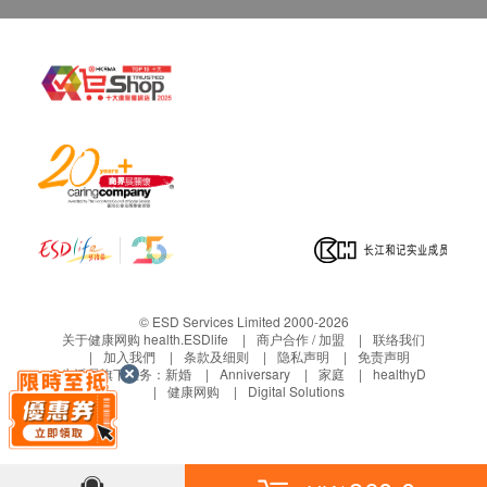
请提前告知医护人员。
四、免责声明
如有争议，健康网购health.ESDlife及深圳爱尔眼科医
院/深圳滨海爱尔眼科医院保留最后决定权。
所有健康检查/服务并非作为医疗诊断或治疗用
途。当阁下身体健康出现任何疾病征兆时，应立即
谵询有认可资格的医生，作出诊断及治疗。
本服务/产品由商家提供。生活易【健康网购
health.ESDlife】并没有经营或提供本服务/产品。
有关此服务/产品的错漏或延误，或因使用此服务/
产品而引致的损失、损害、受伤或法律诉讼，健康
© ESD Services Limited 2000-2026
网购health.ESDlife概不负责。一切有关的索偿或
关于健康网购 health.ESDlife
商户合作 / 加盟
联络我们
加入我們
条款及细则
隐私声明
免责声明
查询，须向提供服务之体检中心或商家提出。
生活易旗下业务：
新婚
Anniversary
家庭
healthyD
健康网购
Digital Solutions