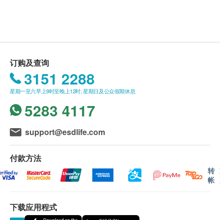
周一至周日 08:30-18:00
深圳爱尔眼科医院/深圳滨海爱尔眼科医院工作人
员会核对客户的姓名、出生日期、手机号码等资
讯。
如需更改订单日期，请至少提前3个工作天联络深
圳爱尔眼科医院/深圳滨海爱尔眼科医院。
订购及查询
本套餐服务有效期限为1个月（自确认付款日期起
3151 2288
算），客户必须在有效期限内完成检查，逾期将视
星期一至六早上9时至晚上12时; 星期日及公众假期休息
为作废。
5283 4117
如需粤语就诊服务，请至少提前2个工作天告知客
服中心，以便安排翻译人员陪同（此项服务无需额
support@esdlife.com
外费用）。
付款方法
二、检查报告领取与讲解服务说明
转
报告讲解服务：完成套餐内各项检查后，专科医生
帐
将为您提供一对一的专业讲解，详细分析检查结
果，并根据您的个人检查状况给到建议及医嘱。
下载应用程式
领取现场报告：检查结束后，您可当场取得大部分