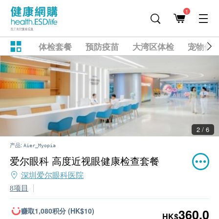
1
体检套餐
预防疫苗
大湾区体检
宠物健
2 / 6
产品:
Aier_Myopia
爱尔眼科 高度近视眼健康检查套餐
深圳爱尔眼科医院
8项目
赚取1,080积分 (HK$10)
360.0
HK$