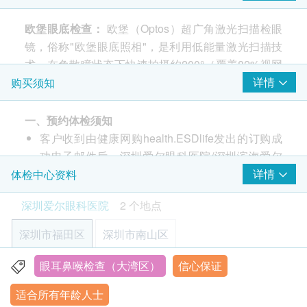
眼压检查（非接触眼压）
欧堡眼底检查：
欧堡（Optos）超广角激光扫描检眼
裂隙灯下眼底检查
镜，俗称"欧堡眼底照相"，是利用低能量激光扫描技
眼轴长度检查
术，在免散瞳状态下快速拍摄约200°（覆盖82%视网
欧堡眼底检查 (Optos SLO)
膜）超广角眼底图像的检查方式，能全面筛查视网膜
详情
购买须知
电脑验光
病变、高度近视并发症等眼底问题。
报告
一、预约体检须知
客户收到由健康网购health.ESDlife发出的订购成
高度近视患者，即使没有明显症状，也建议每年至少
医生讲解报告
功电子邮件后，深圳爱尔眼科医院/深圳滨海爱尔
进行一次全面的眼底检查。通过检查，可以及时发现
检查后面诊
眼科医院将在随后1-2个工作日的办公时间内，通
详情
体检中心资料
视网膜变薄、裂孔、黄斑病变等问题，早发现、早治
过电话或WhatsApp与客户联系，确认预约检查的
疗，避免病情恶化。
深圳爱尔眼科医院
2 个地点
时间和地点。客户也可至少提前1个工作天主动联
络深圳爱尔眼科医院/深圳滨海爱尔眼科医院进行
深圳市福田区
深圳市南山区
预约（联络电话：400-6609-120；微信：
18925293372）。
眼耳鼻喉检查（大湾区）
信心保证
深圳市福田区南园街道华强南路2048号机械大厦主楼1-12
客户必须在预约当天出示身分证明文件原件并列印
层
适合所有年龄人士
订购确认信/出示成功付款电子邮件以确认身份，