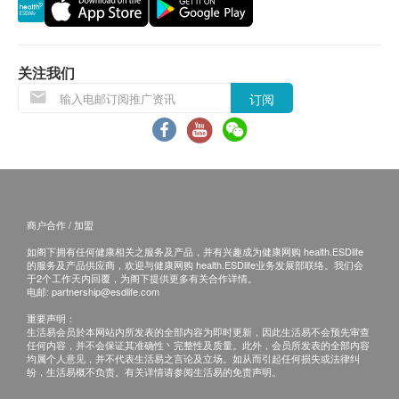
项目的检查报告和医师的初步解读。
三、其他条款
关注我们
本套餐仅适用于首次至深圳爱尔眼科医院/深圳滨
海爱尔眼科医院的新客户，且套餐内项目仅限一次
订阅
性使用，不可分次核销。
此套餐不包括后续治疗费、药费或额外检查项目的
费用。
此套餐不可兑换现金、不可与其他优惠同时使用，
且一经确认不可转让及退款。
商户合作 / 加盟
如遇特殊医疗状况（如需进一步专科检查或处
如阁下拥有任何健康相关之服务及产品，并有兴趣成为健康网购 health.ESDlife
理），深圳爱尔眼科医院/深圳滨海爱尔眼科医院
的服务及产品供应商，欢迎与健康网购 health.ESDlife业务发展部联络。我们会
于2个工作天内回覆，为阁下提供更多有关合作详情。
保留收取额外费用的权利。
电邮:
partnership@esdlife.com
深圳爱尔眼科医院/深圳滨海爱尔眼科医院保留最
重要声明：
终解释权及修改条款的权利，最新条款以官方网站
生活易会员於本网站内所发表的全部内容为即时更新，因此生活易不会预先审查
任何内容，并不会保证其准确性丶完整性及质量。此外，会员所发表的全部内容
公布为准。
均属个人意见，并不代表生活易之言论及立场。如从而引起任何损失或法律纠
纷，生活易概不负责。有关详情请参阅生活易的免责声明。
# 温馨提示：检查前请保持正常作息，如有特殊病史