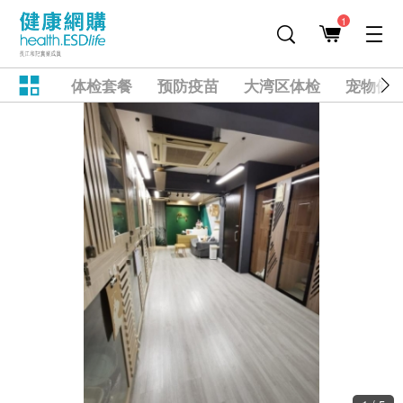
1
体检套餐
预防疫苗
大湾区体检
宠物健