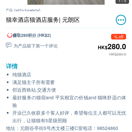
1 / 5
产品:
CatFortuneHotel
猫幸酒店猫酒店服务| 元朗区
赚取280积分 (HK$2)
% off
280.0
为产品留下第一个评论
HK$
HK$280.0
详情
纯猫酒店
满足猫主子所有需要
邻近西铁站,交通方便
最好服务の猫宿and 平实相宜の价钱and 猫咪舒适の体
验
开业已久收获多个客人好评，希望每位主人都可以无忧
出行，让猫猫有5星级照顾
地址：元朗谷亭街5号杰文楼三楼C室电话：98524860