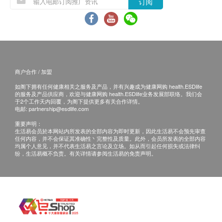
订阅
商户合作 / 加盟
如阁下拥有任何健康相关之服务及产品，并有兴趣成为健康网购 health.ESDlife
标准房- (长100cm*阔100cm*高100cm, 每房最多可容
的服务及产品供应商，欢迎与健康网购 health.ESDlife业务发展部联络。我们会
纳2只猫)
于2个工作天内回覆，为阁下提供更多有关合作详情。
电邮:
partnership@esdlife.com
重要声明：
生活易会员於本网站内所发表的全部内容为即时更新，因此生活易不会预先审查
任何内容，并不会保证其准确性丶完整性及质量。此外，会员所发表的全部内容
均属个人意见，并不代表生活易之言论及立场。如从而引起任何损失或法律纠
纷，生活易概不负责。有关详情请参阅生活易的免责声明。