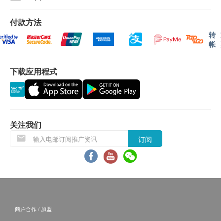
網購health.ESDlife概不負責。一切有關的索償或
Q: 基因检测是如何进行的呢?
查詢，須向提供服務之體檢中心或商戶提出。
A: 大部份领先基因的基因检测，都只需要口腔样本或
付款方法
血液样本即可，安全而且无创。我们建议，口腔样本
转
帐
的采集对象最小应为三个月大的婴孩，之后样本会直
送独家指定的美国/德国的基因检测中心进行分析。
下载应用程式
Q: 如果测试结果发现我有任何疾病的风险或患癌风
险，我可以怎么做呢?
A: 领先基因的个人基因检测服务，全面，专业，一站
式。我们的医学遗传学专家，由您的基因出发，为您
关注我们
量身订做属于您个人的健康及医学预防方案，体检组
订阅
合。配合饮食及生活建议，我们将善用最先进的医学
科学，共同捍卫您的健康。
Q: 谁应该进行基因检测呢?
A: 每个人都能从认识自己的基因中得益。通过认识基
商户合作 / 加盟
因了解自己的身体特质，我们能够预知健康和疾病的