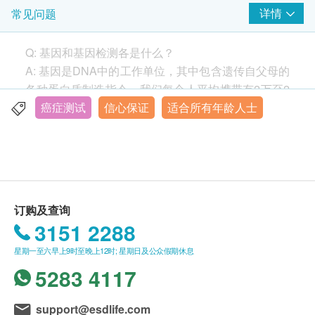
如有争议，健康网购health.ESDlife保留最终決定
- 癌症预防，包括饮食及生活习惯调整
详情
常见问题
香港中环毕打街中建大厦14楼1411-1413室
权。
显示地图
所有基因检测并非作为医务诊断或治疗用途。
- 医学
跟进
，个人化的针对性体检，哪怕有癌症病变
Q: 基因和基因检测各是什么？
所有个人基因检测客戶均可免费预约享用一次检测
也能尽早发现
A: 基因是DNA中的工作单位，其中包含遗传自父母的
星期一至五：9:00am – 12:30pm, 2:30pm – 6:00pm
前及一次检测后的遗传学顾问咨询/报告解读服
免费享用遗传学顾问咨询服务——解读检测报告，分
星期六： 9:00am – 12:30pm
各种蛋白质制造指令。我们每个人平均携带有2万至2
星期日及公众假期：休息
务。
析基因资讯，答疑解惑，照顾您和家人的健康，助您
万5千个基因，決定了我们的大部分身体和健康特
癌症测试
信心保证
适合所有年龄人士
报告需时约 10-12 星期, 并由遗传学顾问提供咨询
作出更好的健康管理计划和人生抉择。
征。基因检测是指技术人员利用实验室仪器检查我们
及报告解读。
癌症基因 - 一次检测 一生受用! (只有中文)
的基因，当中可能会检测到一些健康风险，帮助选择
美国检测中心认证
及评估治疗方法等。
免責聲明：
所有健康檢查/服務並非作為醫務診斷或治療用
Q: 我为什么需要通过个人基因检测來管理我的健康
澳亚人类遗传学会及澳亚遗传学顾问学会认可遗传学
订购及查询
途。當閣下身體健康出現任何疾病徵兆時，應立即
呢?
顾问
3151 2288
諮詢有認可資格的醫生，作出診斷及治療。
A: 今天的医学发展，让我们知道几乎所有的疾病都会
本服務/產品由商戶提供。生活易【健康網購
星期一至六早上9时至晚上12时; 星期日及公众假期休息
受到遗传基因的影响。领先基因提供准确度极高的个
health.ESDlife】並沒有經營或提供本服務/產品。
5283 4117
人化基因检测，让您提前知晓各种疾病的风险，尽早
有關此服務/產品的錯漏或延誤，或因使用此服務/
预防。
產品而引致的損失、損害、受傷或法律訴訟，健康
support@esdlife.com