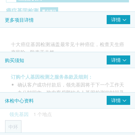
癌症基因检测
重点项目
详情
更多项目详情
睾丸癌
前列腺癌
大肠癌
十大癌症基因检测涵盖最常见十种癌症，检查天生癌
变风险，防患于未然。
2
基本项目
详情
购买须知
癌症基因检测
订购个人基因检测之服务条款及细则：
肺癌
确认客户成功付款后，领先基因将于下一个工作天
胃癌
办公时间內，致电客戶预约个人基因检测的时间及
癌症可在家族中遗传。十大癌症基因检测
透过次世代
肾癌
地点。
详情
体检中心资料
基因测序
检查本地女/男性最常见十种癌症的天生癌变
膀胱癌
本基因检测有效期为6个月，客戶必须于6个月內
风险，但并不能检查出现时是否有癌症病变。如需额
胰脏癌
领先基因
1 个地点
(由确认付款日期起计)接受有关检测，逾期作废。
外检查多于十种癌症，请向我们查询。
肝癌
订购一经确认，不设更改已订购的计划，转让給第
如癌症风险增加
中环
鼻咽癌
三者及／或退款。