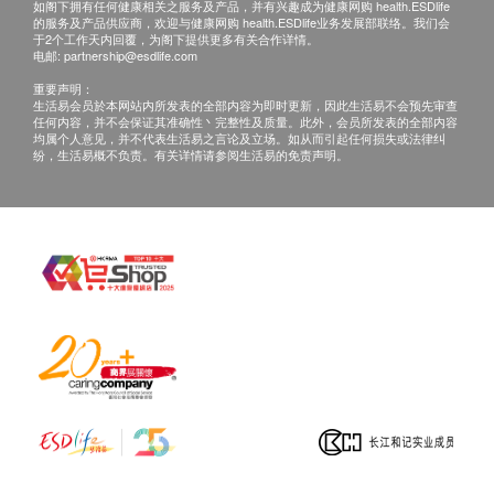
如阁下拥有任何健康相关之服务及产品，并有兴趣成为健康网购 health.ESDlife
风险，如癌症、遗传疾病、或产前状况等，并及早采
的服务及产品供应商，欢迎与健康网购 health.ESDlife业务发展部联络。我们会
取预防或治疗措施。
于2个工作天内回覆，为阁下提供更多有关合作详情。
电邮:
partnership@esdlife.com
重要声明：
Q: 基因检测准确吗?
生活易会员於本网站内所发表的全部内容为即时更新，因此生活易不会预先审查
任何内容，并不会保证其准确性丶完整性及质量。此外，会员所发表的全部内容
A: 基因检测技术上是非常复杂的，准确度有保证的检
均属个人意见，并不代表生活易之言论及立场。如从而引起任何损失或法律纠
测，可于美国 FDA, CLIA 及德国 DAkkS认证的检测
纷，生活易概不负责。有关详情请参阅生活易的免责声明。
中心进行。
Q: 为何基因测试比一般的化验昂贵呢?
A: 为确保高标准的精确度，基因检测中心的操作环
境，密封式的全自动检测程序，以及特別设计的所有
仪器及试剂，都是是受到严谨监控的。与此同时，遗
传学专家的分析，及利用最先进的基因资料库作对
比，都大大提升了检测报告的利用价值。